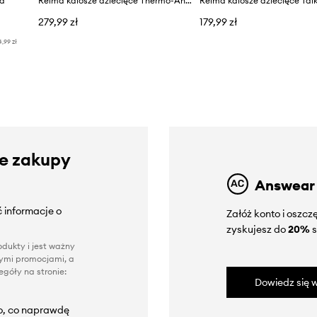
ka
Reima kalosze dziecięce Thermo-Ankka
Reima kalosze dziecięce Taik
279,99 zł
179,99 zł
4,99 zł
ze zakupy
Answear
 informacje o
Załóż konto i oszc
zyskujesz do
20%
s
dukty i jest ważny
nnymi promocjami, a
góły na stronie:
Dowiedz się w
to, co naprawdę