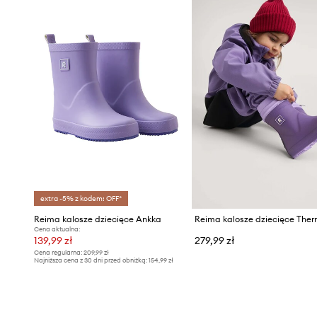
extra -5% z kodem: OFF*
Reima kalosze dziecięce Ankka
Cena aktualna:
139,99 zł
279,99 zł
Cena regularna:
209,99 zł
Najniższa cena z 30 dni przed obniżką:
154,99 zł