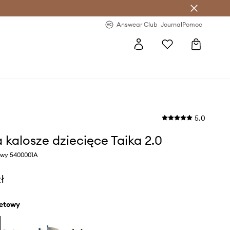
letter >
Regularne nowości >
Answear Club
Journal
Pomoc
5.0
 kalosze dziecięce Taika 2.0
towy 5400001A
ł
oletowy