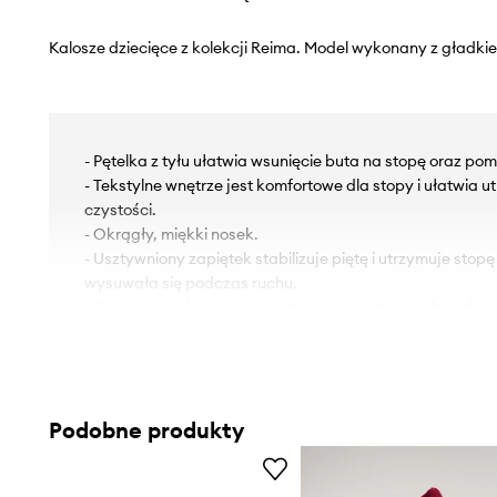
Kalosze dziecięce z kolekcji Reima. Model wykonany z gładki
- Pętelka z tyłu ułatwia wsunięcie buta na stopę oraz po
- Tekstylne wnętrze jest komfortowe dla stopy i ułatwia 
czystości.
- Okrągły, miękki nosek.
- Usztywniony zapiętek stabilizuje piętę i utrzymuje stopę
wysuwała się podczas ruchu.
- Gumowa podeszwa zewnętrzna jest wytrzymała i odpor
Podobne produkty