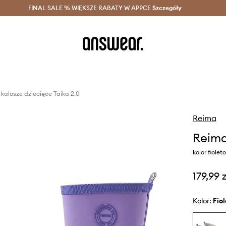
szczędzaj z Answear Club >
FINAL SALE % WIĘKSZE RABATY W APPCE
Dostawa nawet w 24h >
Szczegóły
News
kalosze dziecięce Taika 2.0
Reima
Reima
kolor fiole
179,99 z
Kolor:
fi