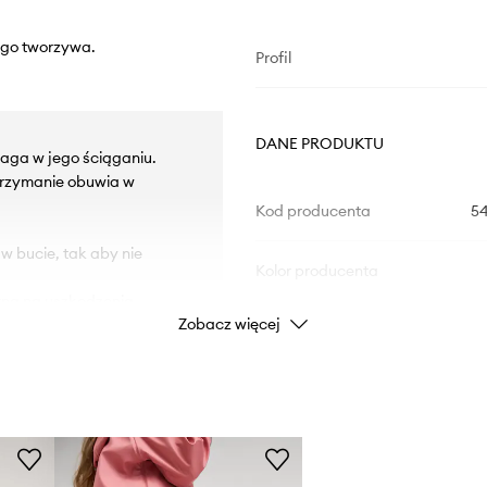
ego tworzywa.
Profil
DANE PRODUKTU
maga w jego ściąganiu.
utrzymanie obuwia w
Kod producenta
5
 w bucie, tak aby nie
Kolor producenta
na na uszkodzenia.
Zobacz więcej
Kolor
Marka
Producent