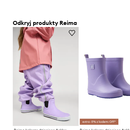
Odkryj produkty Reima
extra -5% z kodem: OFF*