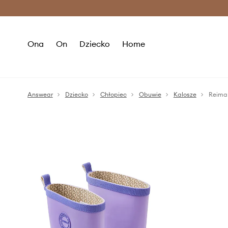
Premium Fashion Benefits >
O
Ona
On
Dziecko
Home
Answear
Dziecko
Chłopiec
Obuwie
Kalosze
Reima 