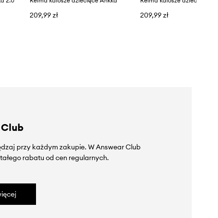
a 2.0
Reima kalosze dziecięce Ankka
Reima kalosze dziecięce A
209,99 zł
209,99 zł
 Club
zędzaj przy każdym zakupie. W Answear Club
tałego rabatu od cen regularnych.
ięcej