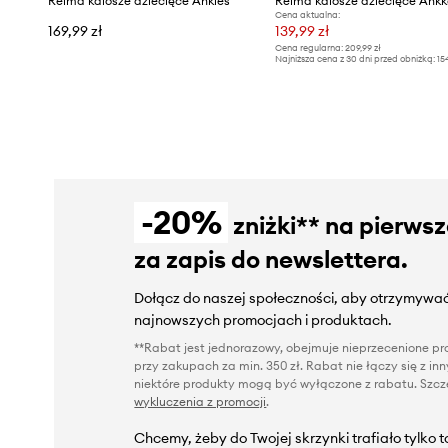
Reima kalosze dziecięce Ankles
Reima kalosze dziecięce Ank
Cena aktualna:
169,99 zł
139,99 zł
Cena regularna:
209,99 zł
Najniższa cena z 30 dni przed obniżką:
15
-20%
zniżki** na pierws
za zapis do newslettera.
Dołącz do naszej społeczności, aby otrzymywać
najnowszych promocjach i produktach.
**Rabat jest jednorazowy, obejmuje nieprzecenione pro
przy zakupach za min. 350 zł. Rabat nie łączy się z i
niektóre produkty mogą być wyłączone z rabatu. Szcze
wykluczenia z promocji
.
Chcemy, żeby do Twojej skrzynki trafiało tylko 