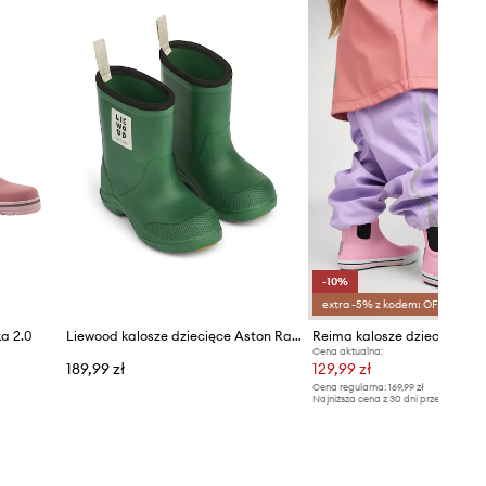
-10%
extra -5% z kodem: OFF*
a 2.0
Liewood kalosze dziecięce Aston Rainboot
Reima kalosze dziecięce An
Cena aktualna:
189,99 zł
129,99 zł
Cena regularna:
169,99 zł
Najniższa cena z 30 dni przed obniżką