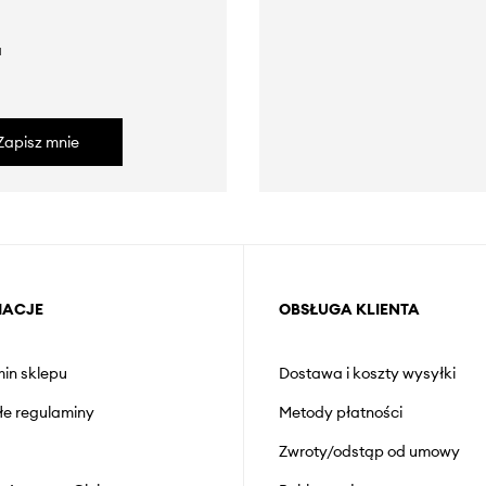
a
Zapisz mnie
MACJE
OBSŁUGA KLIENTA
in sklepu
Dostawa i koszty wysyłki
łe regulaminy
Metody płatności
Zwroty/odstąp od umowy