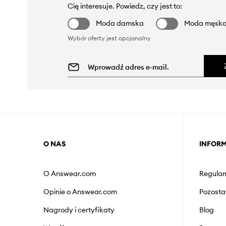
Cię interesuje. Powiedz, czy jest to:
Moda damska
Moda męsk
Wybór oferty jest opcjonalny
O NAS
INFOR
O Answear.com
Regulam
Opinie o Answear.com
Pozosta
Nagrody i certyfikaty
Blog