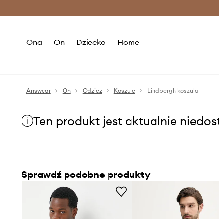
Premium Fashion Benefits >
O
Ona
On
Dziecko
Home
Answear
On
Odzież
Koszule
Lindbergh koszula
Ten produkt jest aktualnie niedo
Sprawdź podobne produkty