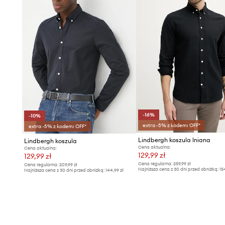
-16%
-10%
extra -5% z kodem: OFF*
extra -5% z kodem: OFF*
Lindbergh koszula lniana
Lindbergh koszula
Cena aktualna:
Cena aktualna:
129,99 zł
129,99 zł
Cena regularna:
259,99 zł
Cena regularna:
209,99 zł
Najniższa cena z 30 dni przed obniżką:
15
Najniższa cena z 30 dni przed obniżką:
144,99 zł