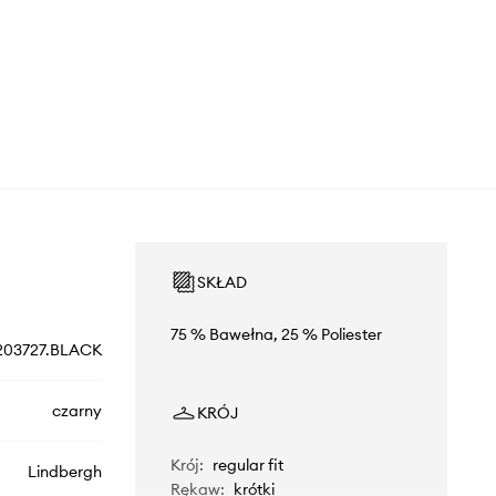
SKŁAD
75 % Bawełna, 25 % Poliester
203727.BLACK
czarny
KRÓJ
Krój
:
regular fit
Lindbergh
Rękaw
:
krótki