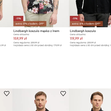
-11%
-11%
extra -5% z kodem: OFF*
extra -5% z kodem: OFF*
Lindbergh koszula męska z lnem
Lindbergh koszula
Cena aktualna:
Cena aktualna:
159,99 zł
119,99 zł
Cena regularna:
259,99 zł
Cena regularna:
259,99 zł
4,99 zł
Najniższa cena z 30 dni przed obniżką:
179,99 zł
Najniższa cena z 30 dni przed obniżką:
1