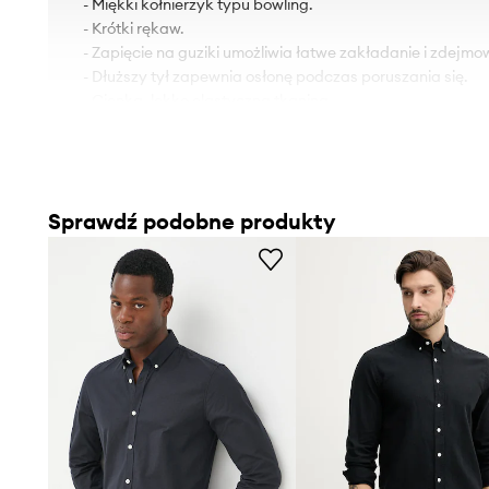
- Miękki kołnierzyk typu bowling.
- Krótki rękaw.
- Zapięcie na guziki umożliwia łatwe zakładanie i zdejmo
- Dłuższy tył zapewnia osłonę podczas poruszania się.
- Cienka, lekko elastyczna tkanina.
- Długość z przodu: 72 cm.
- Długość z tyłu: 75 cm.
- Szerokość pod pachami: 52 cm.
- Wymiary podane dla rozmiaru: M.
Sprawdź podobne produkty