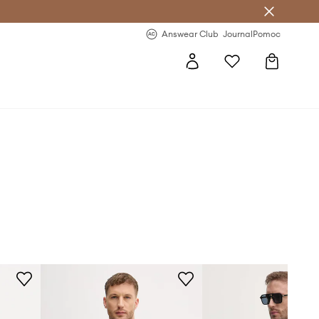
letter >
Regularne nowości >
Answear Club
Journal
Pomoc