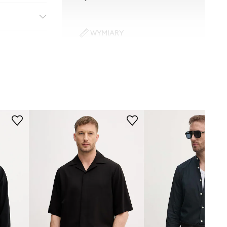
WYMIARY
Model ze zdjęcia ma 187 cm
wzrostu i ma na sobie rozmiar M.
Rozmiarówka standardowa
Zalecamy wybór rozmiaru, jaki nosisz
zazwyczaj.
Tabela rozmiarów