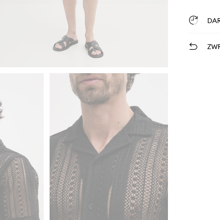
DA
ZWR