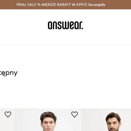
szczędzaj z Answear Club >
FINAL SALE % WIĘKSZE RABATY W APPCE
Dostawa nawet w 24h >
Szczegóły
News
stępny