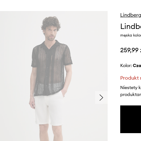
Lindber
Lindb
męska kolor
259,99 
Kolor:
cz
Produkt 
Niestety 
produktami