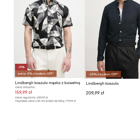
-11%
extra -5% z kodem: OFF*
-25% z kodem: OFF*
Lindbergh koszula męska z bawełną
Lindbergh koszula
Cena aktualna:
159,99 zł
209,99 zł
Cena regularna:
259,99 zł
Najniższa cena z 30 dni przed obniżką:
179,99 zł