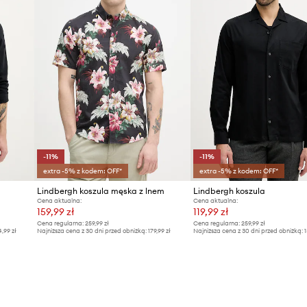
-11%
-11%
extra -5% z kodem: OFF*
extra -5% z kodem: OFF*
Lindbergh koszula męska z lnem
Lindbergh koszula
Cena aktualna:
Cena aktualna:
159,99 zł
119,99 zł
Cena regularna:
259,99 zł
Cena regularna:
259,99 zł
4,99 zł
Najniższa cena z 30 dni przed obniżką:
179,99 zł
Najniższa cena z 30 dni przed obniżką:
1