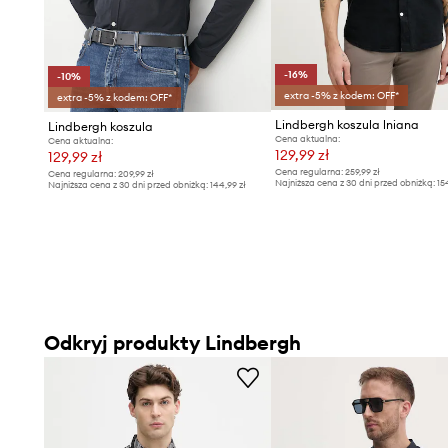
-16%
-10%
extra -5% z kodem: OFF*
extra -5% z kodem: OFF*
Lindbergh koszula lniana
Lindbergh koszula
Cena aktualna:
Cena aktualna:
129,99 zł
129,99 zł
Cena regularna:
259,99 zł
Cena regularna:
209,99 zł
Najniższa cena z 30 dni przed obniżką:
15
Najniższa cena z 30 dni przed obniżką:
144,99 zł
Odkryj produkty Lindbergh