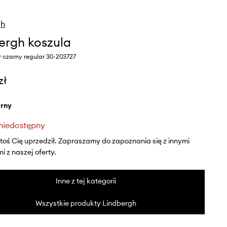
gh
ergh koszula
 czarny regular 30-203727
zł
arny
niedostępny
ktoś Cię uprzedził. Zapraszamy do zapoznania się z innymi
 z naszej oferty.
Inne z tej kategorii
Wszystkie produkty Lindbergh