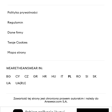
Polityka prywatności
Regulamin
Dane firmy
Twoje Cookies
Mapa strony
WEARETHEANSWEAR IN:
BG
CY
CZ
GR
HR
HU
IT
PL
RO
SI
SK
UA
UA(RU)
Zawartość tej strony jest chroniona prawem autorskim i należy do
Answear.com S.A.