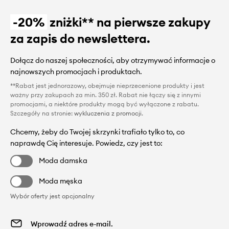
-20%
zniżki** na pierwsze zakupy
za zapis do newslettera.
Dołącz do naszej społeczności, aby otrzymywać informacje o
najnowszych promocjach i produktach.
**Rabat jest jednorazowy, obejmuje nieprzecenione produkty i jest
ważny przy zakupach za min. 350 zł. Rabat nie łączy się z innymi
promocjami, a niektóre produkty mogą być wyłączone z rabatu.
Szczegóły na stronie:
wykluczenia z promocji
.
Chcemy, żeby do Twojej skrzynki trafiało tylko to, co
naprawdę Cię interesuje. Powiedz, czy jest to:
Moda damska
Moda męska
Wybór oferty jest opcjonalny