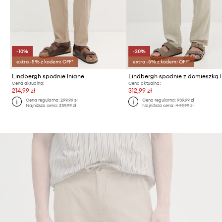
-10%
-30%
extra -5% z kodem: OFF*
extra -5% z kodem: OFF*
Lindbergh spodnie lniane
Lindbergh spodnie z domieszką 
Cena aktualna:
Cena aktualna:
214,99 zł
312,99 zł
Cena regularna:
299,99 zł
Cena regularna:
939,99 zł
Najniższa cena:
239,99 zł
Najniższa cena:
449,99 zł