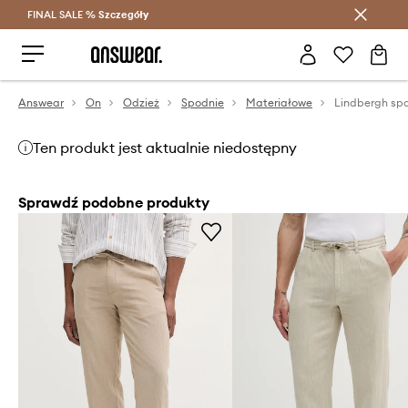
FINAL SALE %
Szczegóły
Oszczędzaj z Answear Club >
Answear
On
Odzież
Spodnie
Materiałowe
Lindbergh spo
Ten produkt jest aktualnie niedostępny
Sprawdź podobne produkty