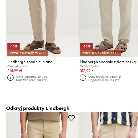
-10%
-30%
extra -5% z kodem: OFF*
extra -5% z kodem: OFF*
Lindbergh spodnie lniane
Lindbergh spodnie z domieszką 
Cena aktualna:
Cena aktualna:
214,99 zł
312,99 zł
Cena regularna:
299,99 zł
Cena regularna:
939,99 zł
Najniższa cena:
239,99 zł
Najniższa cena:
449,99 zł
Odkryj produkty Lindbergh