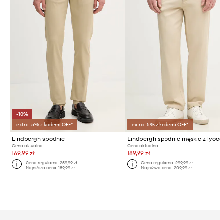
-10%
extra -5% z kodem: OFF*
extra -5% z kodem: OFF*
Lindbergh spodnie
Lindbergh spodnie męskie z lyoc
Cena aktualna:
Cena aktualna:
169,99 zł
189,99 zł
Cena regularna:
259,99 zł
Cena regularna:
299,99 zł
Najniższa cena:
189,99 zł
Najniższa cena:
209,99 zł