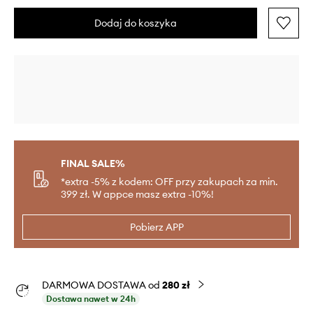
Dodaj do koszyka
FINAL SALE%
*extra -5% z kodem: OFF przy zakupach za min.
399 zł. W appce masz extra -10%!
Pobierz APP
DARMOWA DOSTAWA od
280 zł
Dostawa nawet w 24h