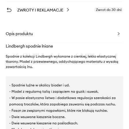
ZWROTY I REKLAMACJE
Zwrot do 30 dni
Opis produktu
Lindbergh spodnie lniane
Spodnie z kolekcji Lindbergh wykonane z cienkiej, lekko elastycznej
tkaniny. Model z przewiewnego, oddychającego materiału z wysoką
zawartością lnu.
- Spodnie luźne w okolicy bioder i ud.
- Model z regularną talią i zapięciem na guzik i suwak.
- W pasie elastyczna listwa i dodatkowa regulacja szerokości za
pomocą troczków, która zapobiega zsuwaniu się podczas ruchu.
- Fason ze zwężanymi nogawkami, które nie blokują ruchów.
- Dwie wsuwane kieszenie boczne.
- Dwie wsuwane kieszenie na pośladkach.