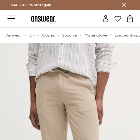
FINAL SALE %
Szczegóły
Oszczędzaj z Answear Club >
Answear
On
Odzież
Spodnie
Materiałowe
Lindbergh spo