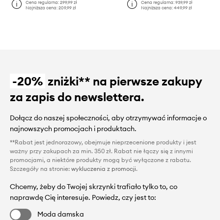
Cena regularna:
299,99 zł
Cena regularna:
939,99 zł
Najniższa cena:
209,99 zł
Najniższa cena:
449,99 zł
-20%
zniżki** na pierwsze zakupy
za zapis do newslettera.
Dołącz do naszej społeczności, aby otrzymywać informacje o
najnowszych promocjach i produktach.
**Rabat jest jednorazowy, obejmuje nieprzecenione produkty i jest
ważny przy zakupach za min. 350 zł. Rabat nie łączy się z innymi
promocjami, a niektóre produkty mogą być wyłączone z rabatu.
Szczegóły na stronie:
wykluczenia z promocji
.
Chcemy, żeby do Twojej skrzynki trafiało tylko to, co
naprawdę Cię interesuje. Powiedz, czy jest to:
Moda damska