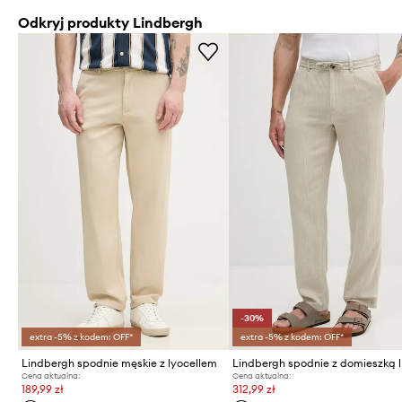
Odkryj produkty Lindbergh
-30%
extra -5% z kodem: OFF*
extra -5% z kodem: OFF*
Lindbergh spodnie męskie z lyocellem
Lindbergh spodnie z domieszką 
Cena aktualna:
Cena aktualna:
189,99 zł
312,99 zł