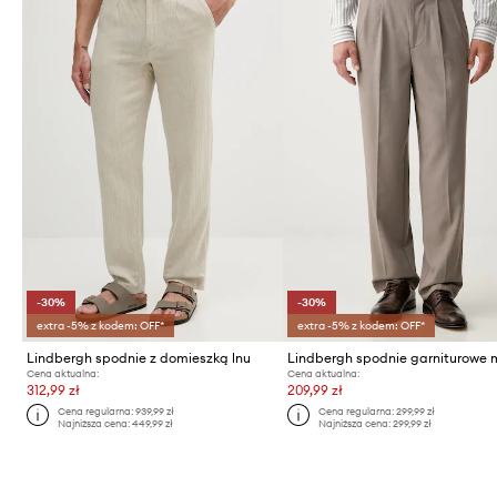
-30%
-30%
extra -5% z kodem: OFF*
extra -5% z kodem: OFF*
Lindbergh spodnie z domieszką lnu
Cena aktualna:
Cena aktualna:
312,99 zł
209,99 zł
Cena regularna:
939,99 zł
Cena regularna:
299,99 zł
Najniższa cena:
449,99 zł
Najniższa cena:
299,99 zł