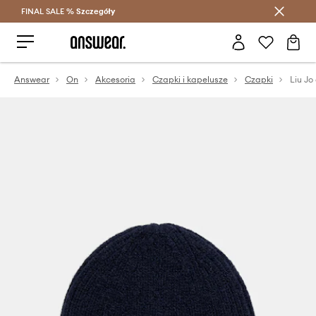
FINAL SALE %
Szczegóły
Oszczędzaj z Answear Club >
Answear
On
Akcesoria
Czapki i kapelusze
Czapki
Liu Jo