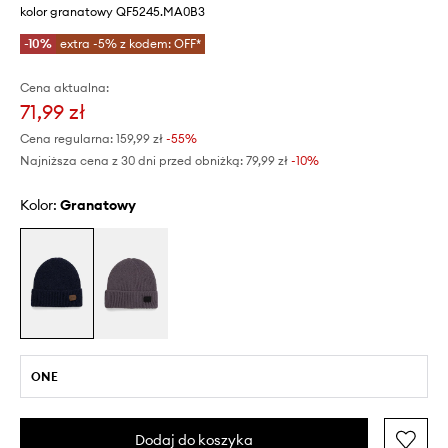
kolor granatowy QF5245.MA0B3
-10%
extra -5% z kodem: OFF*
Cena aktualna:
71,99 zł
Cena regularna:
159,99 zł
-55%
Najniższa cena z 30 dni przed obniżką:
79,99 zł
 -10%
Kolor:
granatowy
ONE
Dodaj do koszyka