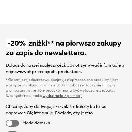
-20%
zniżki** na pierwsze zakupy
za zapis do newslettera.
Dołącz do naszej społeczności, aby otrzymywać informacje o
najnowszych promocjach i produktach.
**Rabat jest jednorazowy, obejmuje nieprzecenione produkty i jest
ważny przy zakupach za min. 350 zł. Rabat nie łączy się z innymi
promocjami, a niektóre produkty mogą być wyłączone z rabatu.
Szczegóły na stronie:
wykluczenia z promocji
.
Chcemy, żeby do Twojej skrzynki trafiało tylko to, co
naprawdę Cię interesuje. Powiedz, czy jest to:
Moda damska