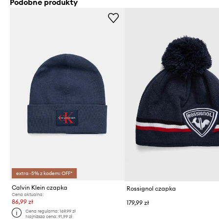
Podobne produkty
extra -5% z kodem: OFF*
Calvin Klein czapka
Rossignol czapka
Cena aktualna:
86,99 zł
179,99 zł
Cena regularna:
169,99 zł
Najniższa cena:
91,99 zł