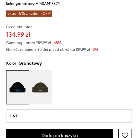
kolor granatowy AM0AM13675
extra -5% z kodem: OFF*
Cena aktualna:
134,99 zł
Cena regularna:
259,99 zł
-48%
Najniższa cena z 30 dni przed obniżką:
139,99 zł
 -3%
Kolor:
granatowy
ONE
Dodaj do koszyka