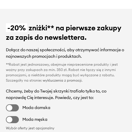
-20%
zniżki** na pierwsze zakupy
za zapis do newslettera.
Dołącz do naszej społeczności, aby otrzymywać informacje o
najnowszych promocjach i produktach.
**Rabat jest jednorazowy, obejmuje nieprzecenione produkty i jest
ważny przy zakupach za min. 350 zł. Rabat nie łączy się z innymi
promocjami, a niektóre produkty mogą być wyłączone z rabatu.
Szczegóły na stronie:
wykluczenia z promocji
.
Chcemy, żeby do Twojej skrzynki trafiało tylko to, co
naprawdę Cię interesuje. Powiedz, czy jest to:
Moda damska
Moda męska
Wybór oferty jest opcjonalny