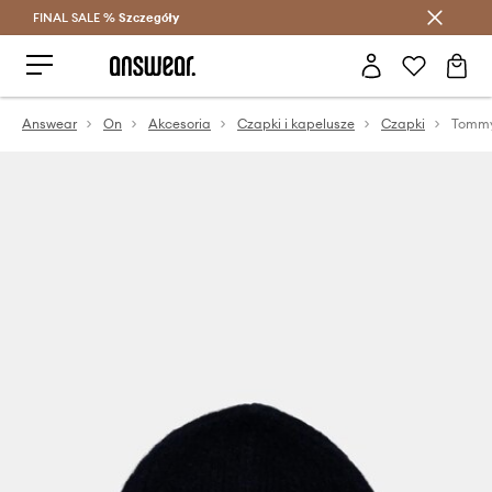
FINAL SALE %
Szczegóły
Oszczędzaj z Answear Club >
Answear
On
Akcesoria
Czapki i kapelusze
Czapki