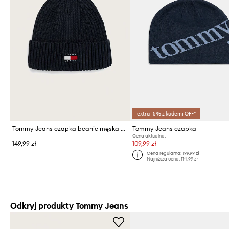
extra -5% z kodem: OFF*
Tommy Jeans czapka beanie męska bawełniana
Tommy Jeans czapka
Cena aktualna:
149,99 zł
109,99 zł
Cena regularna:
199,99 zł
Najniższa cena:
114,99 zł
Odkryj produkty Tommy Jeans