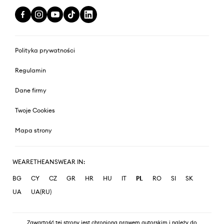
Polityka prywatności
Regulamin
Dane firmy
Twoje Cookies
Mapa strony
WEARETHEANSWEAR IN:
BG
CY
CZ
GR
HR
HU
IT
PL
RO
SI
SK
UA
UA(RU)
Zawartość tej strony jest chroniona prawem autorskim i należy do