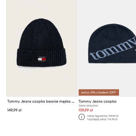
extra -5% z kodem: OFF*
Tommy Jeans czapka beanie męska bawełniana
Tommy Jeans czapka
Cena aktualna:
149,99 zł
109,99 zł
Cena regularna:
199,99 zł
Najniższa cena:
114,99 zł