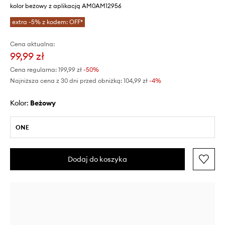
kolor beżowy z aplikacją AM0AM12956
extra -5% z kodem: OFF*
Cena aktualna:
99,99 zł
Cena regularna:
199,99 zł
-50%
Najniższa cena z 30 dni przed obniżką:
104,99 zł
 -4%
Kolor:
beżowy
ONE
Dodaj do koszyka