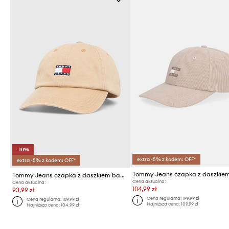
-10%
extra -5% z kodem: OFF*
extra -5% z kodem: OFF*
Tommy Jeans czapka z daszkiem bawełniana
Cena aktualna:
Cena aktualna:
104,99 zł
93,99 zł
Cena regularna:
199,99 zł
Cena regularna:
189,99 zł
Najniższa cena:
109,99 zł
Najniższa cena:
104,99 zł