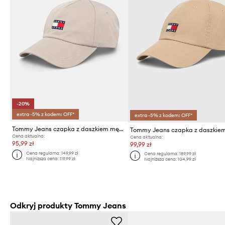
-20%
extra -5% z kodem: OFF*
extra -5% z kodem: OFF*
Tommy Jeans czapka z daszkiem męska bawełniana
Cena aktualna:
Cena aktualna:
95,99 zł
99,99 zł
Cena regularna:
149,99 zł
Cena regularna:
189,99 zł
Najniższa cena:
119,99 zł
Najniższa cena:
104,99 zł
Odkryj produkty Tommy Jeans