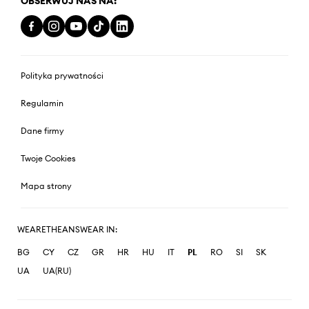
OBSERWUJ NAS NA:
Polityka prywatności
Regulamin
Dane firmy
Twoje Cookies
Mapa strony
WEARETHEANSWEAR IN:
BG
CY
CZ
GR
HR
HU
IT
PL
RO
SI
SK
UA
UA(RU)