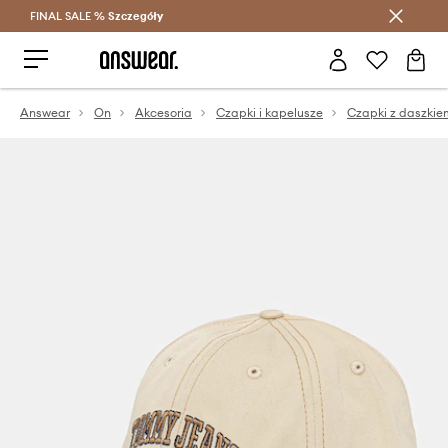
FINAL SALE %
Szczegóły
Oszczędzaj z Answear Club >
Answear
On
Akcesoria
Czapki i kapelusze
Czapki z daszkie