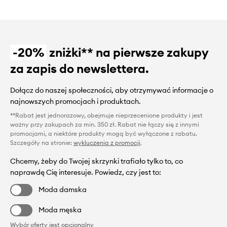
-20%
zniżki** na pierwsze zakupy
za zapis do newslettera.
Dołącz do naszej społeczności, aby otrzymywać informacje o
najnowszych promocjach i produktach.
**Rabat jest jednorazowy, obejmuje nieprzecenione produkty i jest
ważny przy zakupach za min. 350 zł. Rabat nie łączy się z innymi
promocjami, a niektóre produkty mogą być wyłączone z rabatu.
Szczegóły na stronie:
wykluczenia z promocji
.
Chcemy, żeby do Twojej skrzynki trafiało tylko to, co
naprawdę Cię interesuje. Powiedz, czy jest to:
Moda damska
Moda męska
Wybór oferty jest opcjonalny