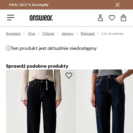
FINAL SALE %
Szczegóły
Oszczędzaj z Answear Club >
Answear
Ona
Odzież
Jeansy
Relaxed
Liu Jo jeansy
Ten produkt jest aktualnie niedostępny
Sprawdź podobne produkty