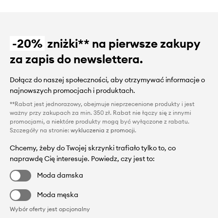
-20%
zniżki** na pierwsze zakupy
za zapis do newslettera.
Dołącz do naszej społeczności, aby otrzymywać informacje o
najnowszych promocjach i produktach.
**Rabat jest jednorazowy, obejmuje nieprzecenione produkty i jest
ważny przy zakupach za min. 350 zł. Rabat nie łączy się z innymi
promocjami, a niektóre produkty mogą być wyłączone z rabatu.
Szczegóły na stronie:
wykluczenia z promocji
.
Chcemy, żeby do Twojej skrzynki trafiało tylko to, co
naprawdę Cię interesuje. Powiedz, czy jest to:
Moda damska
Moda męska
Wybór oferty jest opcjonalny