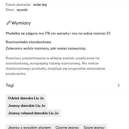
Fason jeansów
:
wide leg
Stan
:
wysoki
Wymiary
Modelka ze zdjęcia ma 178 cm wzrostu i ma na sobie rozmiar 27.
Rozmiarówka standardowa
Zalecamy wybór rozmiaru, jaki nosisz zazwyczaj.
Rozmiary prezentowane w sklepie zostały przeliczone na
standardową, europejską tabelę rozmiarową. Na metce
dostarczonego produktu znajduje się oryginalne oznaczenie
producenta.
Tagi
Odzież damska Liu Jo
Jeansy damskie Liu Jo
Jeansy relaxed damskie Liu Jo
Jeansy z wysokim stanem
Czarne jeansy
Szare jeansy