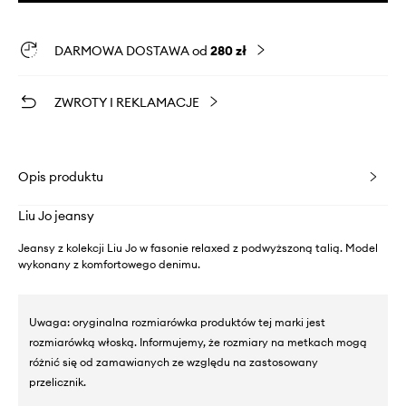
DARMOWA DOSTAWA od
280 zł
ZWROTY I REKLAMACJE
Opis produktu
Liu Jo jeansy
Jeansy z kolekcji Liu Jo w fasonie relaxed z podwyższoną talią. Model
wykonany z komfortowego denimu.
Uwaga: oryginalna rozmiarówka produktów tej marki jest
rozmiarówką włoską. Informujemy, że rozmiary na metkach mogą
różnić się od zamawianych ze względu na zastosowany
przelicznik.