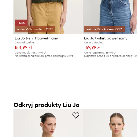
-13%
extra -5% z kodem: OFF*
extra -5% z kodem: OFF*
Liu Jo t-shirt bawełniany
Liu Jo t-shirt bawełniany
Cena aktualna:
Cena aktualna:
154,99 zł
159,99 zł
Cena regularna:
319,99 zł
Cena regularna:
359,99 zł
Najniższa cena z 30 dni przed obniżką:
179,99 zł
Najniższa cena z 30 dni przed obniżką:
16
Odkryj produkty Liu Jo