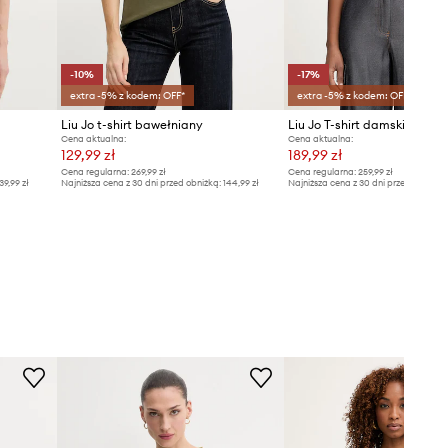
-10%
-17%
extra -5% z kodem: OFF*
extra -5% z kodem: OFF*
Liu Jo t-shirt bawełniany
Liu Jo T-shirt damski baweł
Cena aktualna:
Cena aktualna:
129,99 zł
189,99 zł
Cena regularna:
269,99 zł
Cena regularna:
259,99 zł
39,99 zł
Najniższa cena z 30 dni przed obniżką:
144,99 zł
Najniższa cena z 30 dni przed obniżką