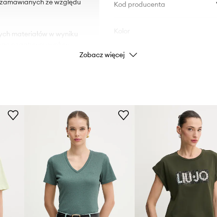
d zamawianych ze względu
Kod producenta
Kolor
znych materiałów w wyniku
cego negatywny wpływ
Zobacz więcej
Marka
Producent
ID Produktu