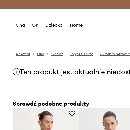
Premium Fashion Benefits >
O
Ona
On
Dziecko
Home
Answear
Ona
Odzież
Topy i t-shirty
Z krótkim rękawe
Ten produkt jest aktualnie niedo
Sprawdź podobne produkty