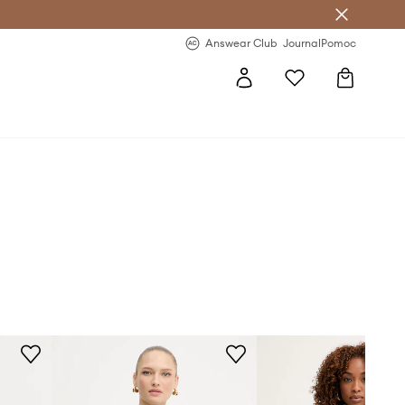
letter >
Regularne nowości >
Answear Club
Journal
Pomoc