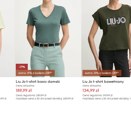
-17%
extra -5% z kodem: OFF*
extra -5% z kodem: OFF*
Liu Jo t-shirt basic damski
Liu Jo t-shirt bawełniany
Cena aktualna:
Cena aktualna:
189,99 zł
134,99 zł
Cena regularna:
259,99 zł
Cena regularna:
319,99 zł
9,99 zł
Najniższa cena z 30 dni przed obniżką:
229,99 zł
Najniższa cena z 30 dni przed obniżką:
1