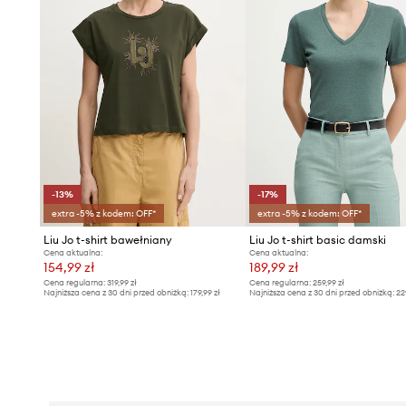
-13%
-17%
extra -5% z kodem: OFF*
extra -5% z kodem: OFF*
Liu Jo t-shirt bawełniany
Liu Jo t-shirt basic damski
Cena aktualna:
Cena aktualna:
154,99 zł
189,99 zł
Cena regularna:
319,99 zł
Cena regularna:
259,99 zł
Najniższa cena z 30 dni przed obniżką:
179,99 zł
Najniższa cena z 30 dni przed obniżką:
22