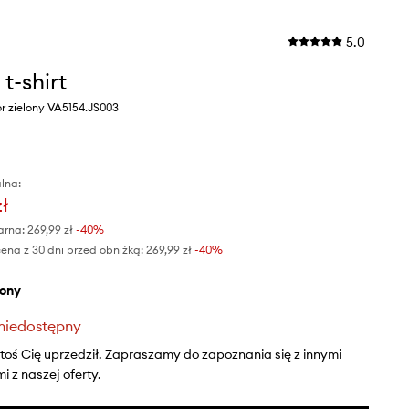
5.0
 t-shirt
r zielony VA5154.JS003
lna:
zł
arna:
269,99 zł
-40%
ena z 30 dni przed obniżką:
269,99 zł
 -40%
elony
niedostępny
ktoś Cię uprzedził. Zapraszamy do zapoznania się z innymi
 z naszej oferty.