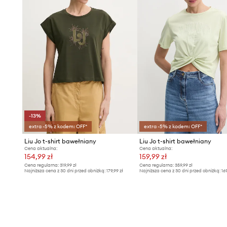
-13%
extra -5% z kodem: OFF*
extra -5% z kodem: OFF*
Liu Jo t-shirt bawełniany
Liu Jo t-shirt bawełniany
Cena aktualna:
Cena aktualna:
154,99 zł
159,99 zł
Cena regularna:
319,99 zł
Cena regularna:
359,99 zł
Najniższa cena z 30 dni przed obniżką:
179,99 zł
Najniższa cena z 30 dni przed obniżką:
16