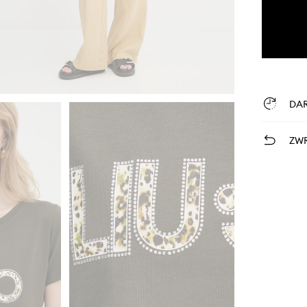
DA
ZWR