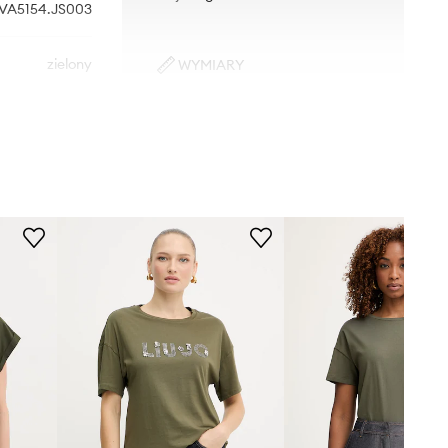
VA5154.JS003
zielony
WYMIARY
Modelka ze zdjęcia ma 179 cm
Liu Jo
wzrostu i ma na sobie rozmiar S.
Rozmiarówka standardowa
Zalecamy wybór rozmiaru, jaki nosisz
zazwyczaj.
Rozmiary prezentowane w sklepie
zostały przeliczone na standardową,
europejską tabelę rozmiarową. Na
metce dostarczonego produktu
znajduje się oryginalne oznaczenie
producenta.
Tabela rozmiarów