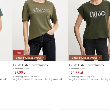
-10%
extra -5% z kodem: OFF*
extra -5% z kodem: OFF*
Liu Jo t-shirt bawełniany
Liu Jo t-shirt bawełniany
Cena aktualna:
Cena aktualna:
129,99 zł
134,99 zł
Cena regularna:
269,99 zł
Cena regularna:
319,99 zł
9,99 zł
Najniższa cena z 30 dni przed obniżką:
144,99 zł
Najniższa cena z 30 dni przed obniżką:
1