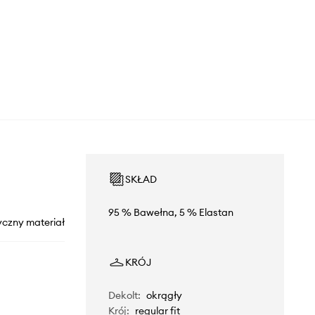
SKŁAD
95 % Bawełna, 5 % Elastan
yczny materiał
KRÓJ
Dekolt
:
okrągły
Krój
:
regular fit