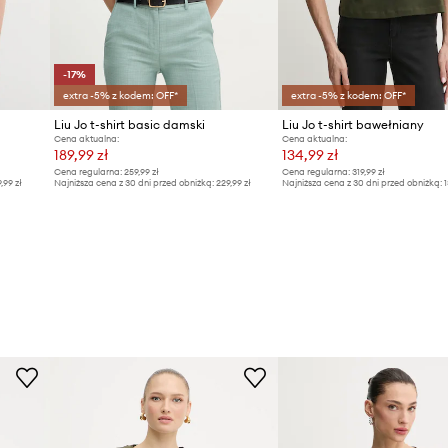
-17%
extra -5% z kodem: OFF*
extra -5% z kodem: OFF*
Liu Jo t-shirt basic damski
Liu Jo t-shirt bawełniany
Cena aktualna:
Cena aktualna:
189,99 zł
134,99 zł
Cena regularna:
259,99 zł
Cena regularna:
319,99 zł
9,99 zł
Najniższa cena z 30 dni przed obniżką:
229,99 zł
Najniższa cena z 30 dni przed obniżką:
1