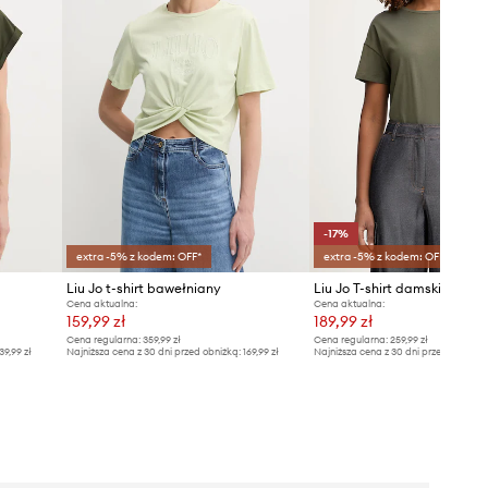
-17%
extra -5% z kodem: OFF*
extra -5% z kodem: OFF*
Liu Jo t-shirt bawełniany
Liu Jo T-shirt damski baweł
Cena aktualna:
Cena aktualna:
159,99 zł
189,99 zł
Cena regularna:
359,99 zł
Cena regularna:
259,99 zł
39,99 zł
Najniższa cena z 30 dni przed obniżką:
169,99 zł
Najniższa cena z 30 dni przed obniżką