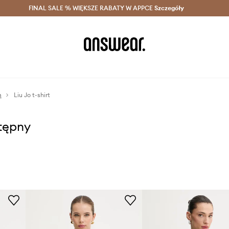
szczędzaj z Answear Club >
FINAL SALE % WIĘKSZE RABATY W APPCE
Dostawa nawet w 24h >
Szczegóły
News
m
Liu Jo t-shirt
stępny