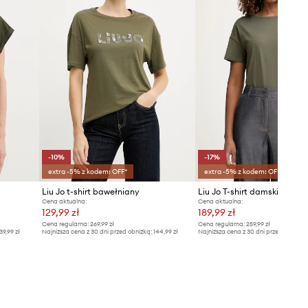
-10%
-17%
extra -5% z kodem: OFF*
extra -5% z kodem: OFF*
Liu Jo t-shirt bawełniany
Liu Jo T-shirt damski baweł
Cena aktualna:
Cena aktualna:
129,99 zł
189,99 zł
Cena regularna:
269,99 zł
Cena regularna:
259,99 zł
39,99 zł
Najniższa cena z 30 dni przed obniżką:
144,99 zł
Najniższa cena z 30 dni przed obniżką