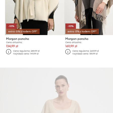
-10%
-10%
extra -5% z kodem: OFF*
extra -5% z kodem: OFF*
Morgan poncho
Morgan poncho
Cena aktualna:
Cena aktualna:
134,99 zł
169,99 zł
Cena regularna:
289,99 zł
Cena regularna:
269,99 zł
Najniższa cena:
149,99 zł
Najniższa cena:
189,99 zł