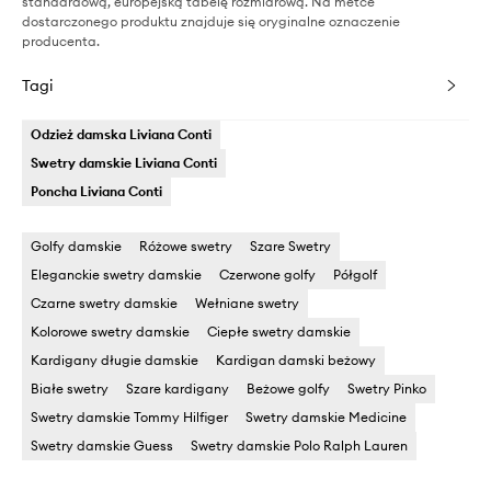
standardową, europejską tabelę rozmiarową. Na metce
dostarczonego produktu znajduje się oryginalne oznaczenie
producenta.
Tagi
Odzież damska Liviana Conti
Swetry damskie Liviana Conti
Poncha Liviana Conti
Golfy damskie
Różowe swetry
Szare Swetry
Eleganckie swetry damskie
Czerwone golfy
Półgolf
Czarne swetry damskie
Wełniane swetry
Kolorowe swetry damskie
Ciepłe swetry damskie
Kardigany długie damskie
Kardigan damski beżowy
Białe swetry
Szare kardigany
Beżowe golfy
Swetry Pinko
Swetry damskie Tommy Hilfiger
Swetry damskie Medicine
Swetry damskie Guess
Swetry damskie Polo Ralph Lauren