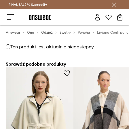
FINAL SALE %
Szczegóły
Oszczędzaj z Answear Club >
Answear
Ona
Odzież
Swetry
Poncha
Liviana Conti ponc
Ten produkt jest aktualnie niedostępny
Sprawdź podobne produkty