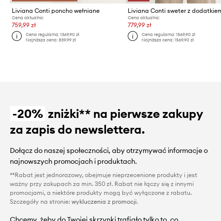
Liviana Conti poncho wełniane
Cena aktualna:
Cena aktualna:
759,99 zł
779,99 zł
Cena regularna:
1369,90 zł
Cena regularna:
1569,90 zł
Najniższa cena:
839,99 zł
Najniższa cena:
1569,90 zł
-20%
zniżki** na pierwsze zakupy
za zapis do newslettera.
Dołącz do naszej społeczności, aby otrzymywać informacje o
najnowszych promocjach i produktach.
**Rabat jest jednorazowy, obejmuje nieprzecenione produkty i jest
ważny przy zakupach za min. 350 zł. Rabat nie łączy się z innymi
promocjami, a niektóre produkty mogą być wyłączone z rabatu.
Szczegóły na stronie:
wykluczenia z promocji
.
Chcemy, żeby do Twojej skrzynki trafiało tylko to, co