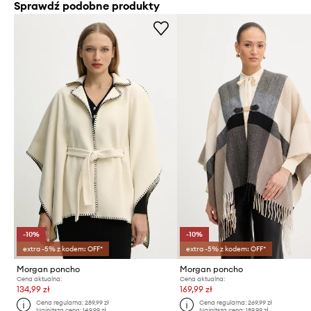
Sprawdź podobne produkty
-10%
-10%
extra -5% z kodem: OFF*
extra -5% z kodem: OFF*
Morgan poncho
Morgan poncho
Cena aktualna:
Cena aktualna:
134,99 zł
169,99 zł
Cena regularna:
289,99 zł
Cena regularna:
269,99 zł
Najniższa cena:
149,99 zł
Najniższa cena:
189,99 zł