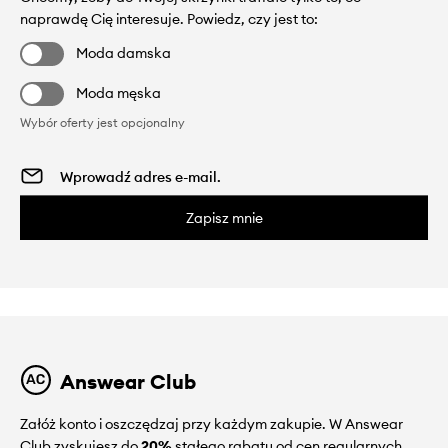
naprawdę Cię interesuje. Powiedz, czy jest to:
Moda damska
Moda męska
Wybór oferty jest opcjonalny
Zapisz mnie
Answear Club
Załóż konto i oszczędzaj przy każdym zakupie. W Answear
Club zyskujesz do
20%
stałego rabatu od cen regularnych.