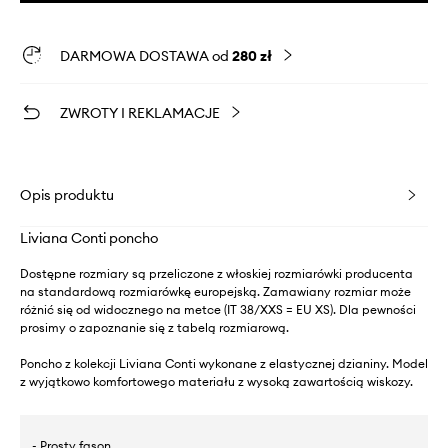
DARMOWA DOSTAWA od
280 zł
ZWROTY I REKLAMACJE
Opis produktu
Liviana Conti poncho
Dostępne rozmiary są przeliczone z włoskiej rozmiarówki producenta
na standardową rozmiarówkę europejską. Zamawiany rozmiar może
różnić się od widocznego na metce (IT 38/XXS = EU XS). Dla pewności
prosimy o zapoznanie się z tabelą rozmiarową.
Poncho z kolekcji Liviana Conti wykonane z elastycznej dzianiny. Model
z wyjątkowo komfortowego materiału z wysoką zawartością wiskozy.
- Prosty fason.