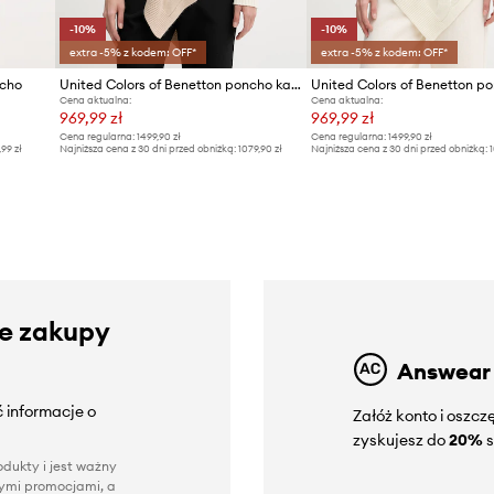
-10%
-10%
extra -5% z kodem: OFF*
extra -5% z kodem: OFF*
ncho
United Colors of Benetton poncho kaszmirowe
Cena aktualna:
Cena aktualna:
969,99 zł
969,99 zł
Cena regularna:
1499,90 zł
Cena regularna:
1499,90 zł
,99 zł
Najniższa cena z 30 dni przed obniżką:
1079,90 zł
Najniższa cena z 30 dni przed obniżką:
1
ze zakupy
Answear
 informacje o
Załóż konto i oszc
zyskujesz do
20%
s
dukty i jest ważny
nnymi promocjami, a