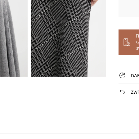
F
*
3
DA
ZWR