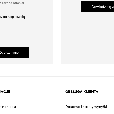
góły na stronie:
Dowiedz się w
to, co naprawdę
a
Zapisz mnie
MACJE
OBSŁUGA KLIENTA
in sklepu
Dostawa i koszty wysyłki