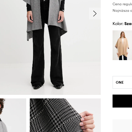
Cena regul
Najniższa c
Kolor:
sza
ONE