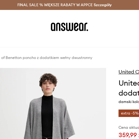
szczędzaj z Answear Club >
FINAL SALE % WIĘKSZE RABATY W APPCE
Dostawa nawet w 24h >
Szczegóły
News
s of Benetton poncho z dodatkiem wełny dwustronny
United C
Unite
dodat
damski kol
extra -5%
Cena aktua
359,99 