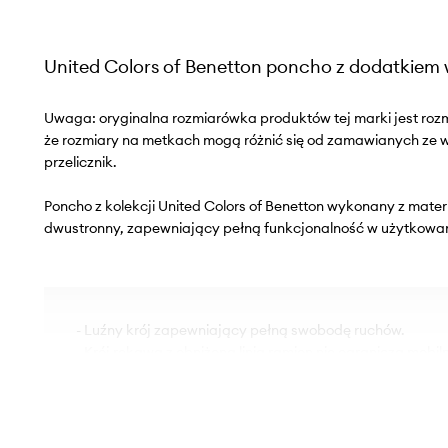
United Colors of Benetton poncho z dodatkiem
Uwaga: oryginalna rozmiarówka produktów tej marki jest roz
że rozmiary na metkach mogą różnić się od zamawianych ze
przelicznik.
Poncho z kolekcji United Colors of Benetton wykonany z mater
dwustronny, zapewniający pełną funkcjonalność w użytkowan
- Luźny krój zapewniający pełną swobodę ruchów.
- Krój rękawa z obniżoną linią ramion nie ogranicza mobiln
- Model bez zapięcia.
- Elastyczna dzianina o średniej grubości.
- Długość: 85 cm.
- Szerokość pod pachami: 108 cm.