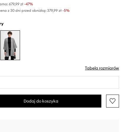
arna:
679,99 zł
-47%
ena z 30 dni przed obniżką:
379,99 zł
 -5%
ry
Tabela rozmiarów
Dodaj do koszyka