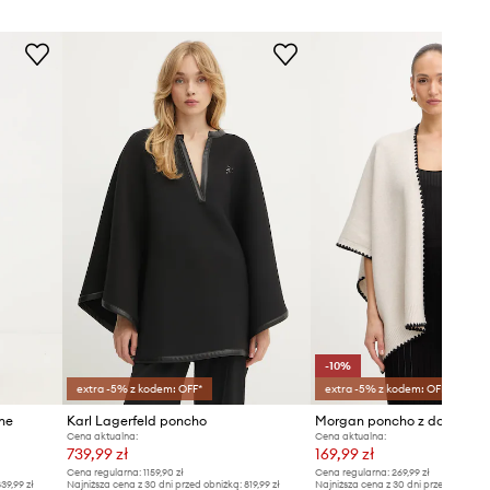
Benetton
ONE.
Rozmiarówka standardowa
Zalecamy wybór rozmiaru, jaki nosisz
zazwyczaj.
Rozmiary prezentowane w sklepie
zostały przeliczone na standardową,
europejską tabelę rozmiarową. Na
metce dostarczonego produktu
znajduje się oryginalne oznaczenie
producenta.
Tabela rozmiarów
-10%
extra -5% z kodem: OFF*
extra -5% z kodem: OFF*
ne
Karl Lagerfeld poncho
Morgan poncho z domieszk
Cena aktualna:
Cena aktualna:
739,99 zł
169,99 zł
Cena regularna:
1159,90 zł
Cena regularna:
269,99 zł
39,99 zł
Najniższa cena z 30 dni przed obniżką:
819,99 zł
Najniższa cena z 30 dni przed obniżką