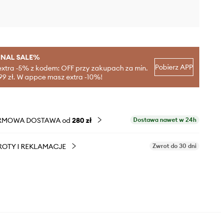
INAL SALE%
Pobierz APP
extra -5% z kodem: OFF przy zakupach za min.
99 zł. W appce masz extra -10%!
RMOWA DOSTAWA od
280 zł
Dostawa nawet w 24h
OTY I REKLAMACJE
Zwrot do 30 dni