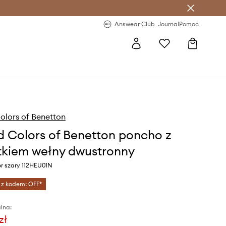
letter >
Regularne nowości >
Answear Club
Journal
Pomoc
olors of Benetton
d Colors of Benetton poncho z
kiem wełny dwustronny
or szary 112HEU01N
 z kodem: OFF*
lna:
zł