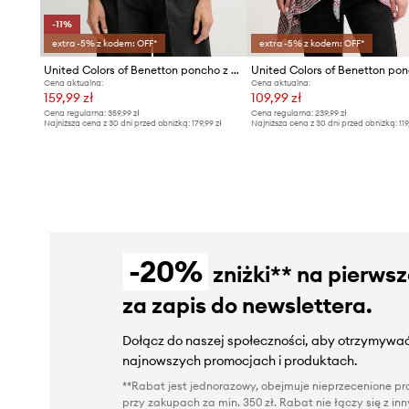
-11%
extra -5% z kodem: OFF*
extra -5% z kodem: OFF*
United Colors of Benetton poncho z dodatkiem wełny
United Colors of Benetton po
Cena aktualna:
Cena aktualna:
159,99 zł
109,99 zł
Cena regularna:
359,99 zł
Cena regularna:
239,99 zł
Najniższa cena z 30 dni przed obniżką:
179,99 zł
Najniższa cena z 30 dni przed obniżką:
119
-20%
zniżki** na pierws
za zapis do newslettera.
Dołącz do naszej społeczności, aby otrzymywać
najnowszych promocjach i produktach.
**Rabat jest jednorazowy, obejmuje nieprzecenione pro
przy zakupach za min. 350 zł. Rabat nie łączy się z i