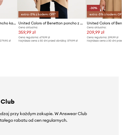
-30%
extra -5% z kodem: OFF*
extra -5% z kodem: OFF*
United Colors of Benetton poncho kaszmirowe
United Colors of Benetton poncho z dodatkiem wełny dwustronny
Cena aktualna:
Cena aktualna:
359,99 zł
209,99 zł
Cena regularna:
679,99 zł
Cena regularna:
299,99 zł
079,90 zł
Najniższa cena z 30 dni przed obniżką:
379,99 zł
Najniższa cena z 30 dni przed obniżką
 Club
zędzaj przy każdym zakupie. W Answear Club
tałego rabatu od cen regularnych.