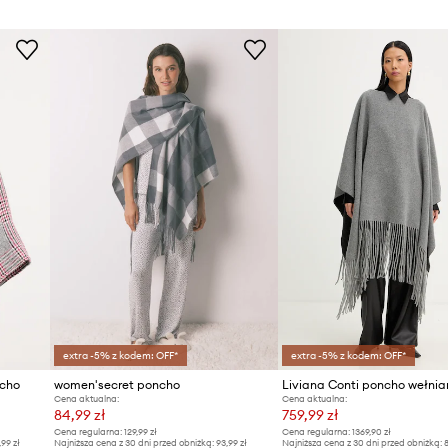
Producent
ID Produktu
extra -5% z kodem: OFF*
extra -5% z kodem: OFF*
ncho
women'secret poncho
Liviana Conti poncho wełnia
Cena aktualna:
Cena aktualna:
84,99 zł
759,99 zł
Cena regularna:
129,99 zł
Cena regularna:
1369,90 zł
,99 zł
Najniższa cena z 30 dni przed obniżką:
93,99 zł
Najniższa cena z 30 dni przed obniżką:
8