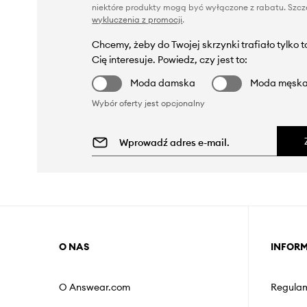
niektóre produkty mogą być wyłączone z rabatu. Szcze
wykluczenia z promocji
.
Chcemy, żeby do Twojej skrzynki trafiało tylko 
Cię interesuje. Powiedz, czy jest to:
Moda damska
Moda męsk
Wybór oferty jest opcjonalny
O NAS
INFOR
O Answear.com
Regulam