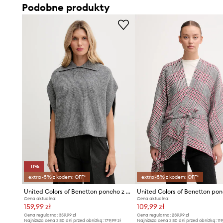
Podobne produkty
- Wymiary podane dla rozmiaru: One.
-11%
extra -5% z kodem: OFF*
extra -5% z kodem: OFF*
United Colors of Benetton poncho z dodatkiem wełny
United Colors of Benetton po
Cena aktualna:
Cena aktualna:
159,99 zł
109,99 zł
Cena regularna:
359,99 zł
Cena regularna:
239,99 zł
Najniższa cena z 30 dni przed obniżką:
179,99 zł
Najniższa cena z 30 dni przed obniżką:
119