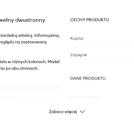
 wełny dwustronny
CECHY PRODUKTU
miarówką włoską. Informujemy,
Kaptur
 względu na zastosowany
Zapięcie
iału w różnych kolorach. Model
iu po obu stronach.
DANE PRODUKTU
Kod producenta
ości.
Zobacz więcej
Kolor
Marka
U