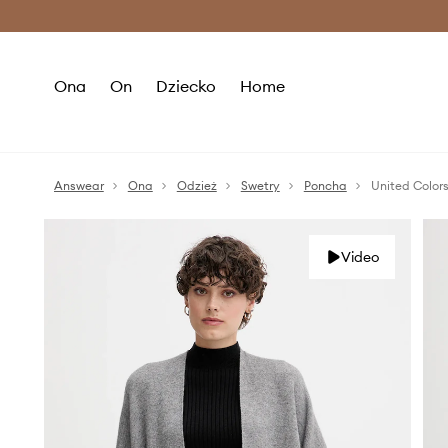
Premium Fashion Benefits >
O
Ona
On
Dziecko
Home
Answear
Ona
Odzież
Swetry
Poncha
United Color
Video