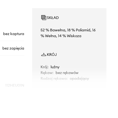
SKŁAD
52 % Bawełna, 18 % Poliamid, 16
bez kaptura
% Wełna, 14 % Wiskoza
bez zapięcia
KRÓJ
Krój
:
luźny
Rękaw
:
bez rękawów
Rodzaj rękawa
:
opadający
112HEU01N
WYMIARY
szary
Modelka ze zdjęcia ma 177 cm
nited Colors of
wzrostu i ma na sobie rozmiar