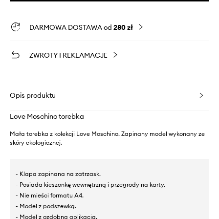
DARMOWA DOSTAWA od
280 zł
ZWROTY I REKLAMACJE
Opis produktu
Love Moschino torebka
Mała torebka z kolekcji Love Moschino. Zapinany model wykonany ze
skóry ekologicznej.
- Klapa zapinana na zatrzask.
- Posiada kieszonkę wewnętrzną i przegrody na karty.
- Nie mieści formatu A4.
- Model z podszewką.
- Model z ozdobną aplikacją.