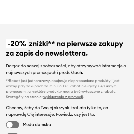
-20%
zniżki** na pierwsze zakupy
za zapis do newslettera.
Dołącz do naszej społeczności, aby otrzymywać informacje o
najnowszych promocjach i produktach.
**Rabat jest jednorazowy, obejmuje nieprzecenione produkty i jest
ważny przy zakupach za min. 350 zł. Rabat nie łączy się z innymi
promocjami, a niektóre produkty mogą być wyłączone z rabatu.
Szczegóły na stronie:
wykluczenia z promocji
.
Chcemy, żeby do Twojej skrzynki trafiało tylko to, co
naprawdę Cię interesuje. Powiedz, czy jest to:
Moda damska