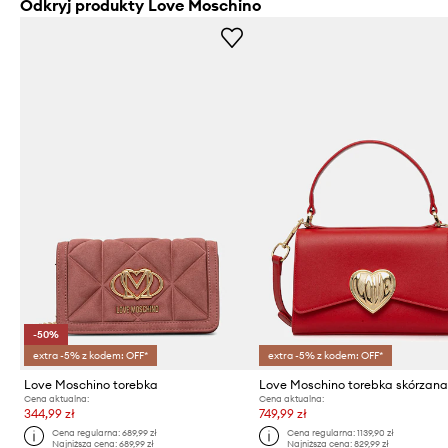
Odkryj produkty Love Moschino
-50%
extra -5% z kodem: OFF*
extra -5% z kodem: OFF*
Love Moschino torebka
Love Moschino torebka skórzan
Cena aktualna:
Cena aktualna:
344,99 zł
749,99 zł
Cena regularna:
689,99 zł
Cena regularna:
1139,90 zł
Najniższa cena:
689,99 zł
Najniższa cena:
829,99 zł