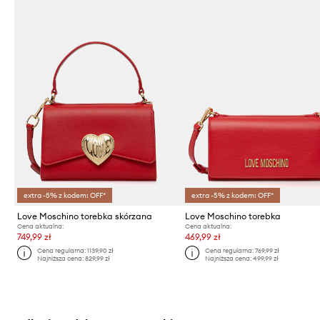
extra -5% z kodem: OFF*
extra -5% z kodem: OFF*
Love Moschino torebka skórzana
Love Moschino torebka
Cena aktualna:
Cena aktualna:
749,99 zł
469,99 zł
Cena regularna:
1139,90 zł
Cena regularna:
769,99 zł
Najniższa cena:
829,99 zł
Najniższa cena:
499,99 zł