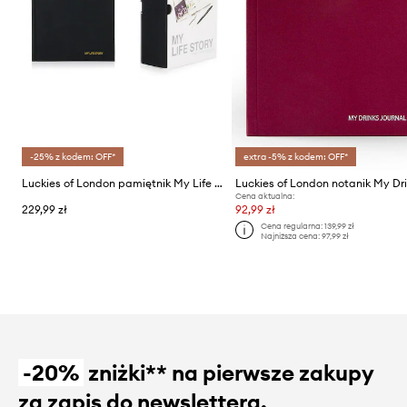
-25% z kodem: OFF*
extra -5% z kodem: OFF*
Luckies of London pamiętnik My Life Story
Cena aktualna:
229,99 zł
92,99 zł
Cena regularna:
139,99 zł
Najniższa cena:
97,99 zł
-20%
zniżki** na pierwsze zakupy
za zapis do newslettera.