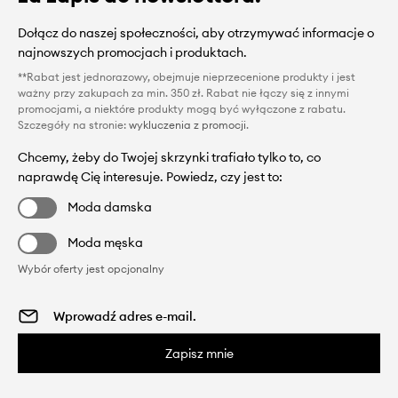
Dołącz do naszej społeczności, aby otrzymywać informacje o
najnowszych promocjach i produktach.
**Rabat jest jednorazowy, obejmuje nieprzecenione produkty i jest
ważny przy zakupach za min. 350 zł. Rabat nie łączy się z innymi
promocjami, a niektóre produkty mogą być wyłączone z rabatu.
Szczegóły na stronie:
wykluczenia z promocji
.
Chcemy, żeby do Twojej skrzynki trafiało tylko to, co
naprawdę Cię interesuje. Powiedz, czy jest to:
Moda damska
Moda męska
Wybór oferty jest opcjonalny
Zapisz mnie