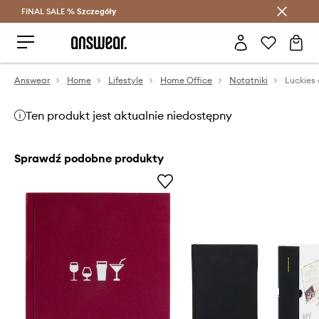
FINAL SALE %
Szczegóły
Oszczędzaj z Answear Club >
Answear
Home
Lifestyle
Home Office
Notatniki
Ten produkt jest aktualnie niedostępny
Sprawdź podobne produkty