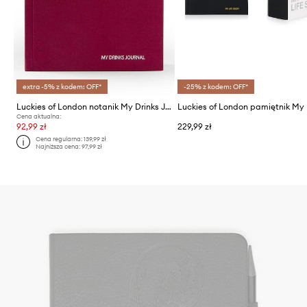
extra -5% z kodem: OFF*
-25% z kodem: OFF*
Luckies of London notanik My Drinks Journal
Cena aktualna:
92,99 zł
229,99 zł
Cena regularna:
139,99 zł
Najniższa cena:
97,99 zł