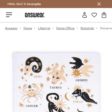
FINAL SALE %
Szczegóły
Oszczędzaj z Answear Club >
Answear
Home
Lifestyle
Home Office
Notatniki