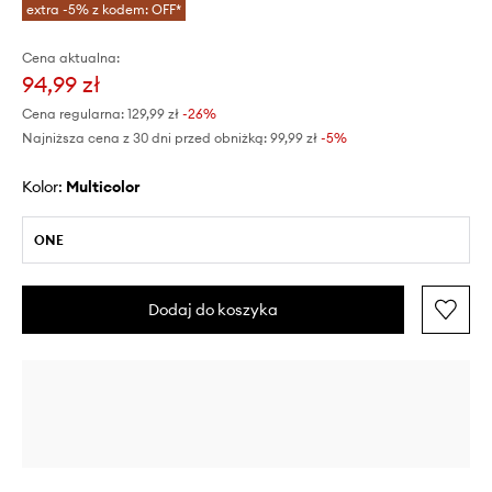
extra -5% z kodem: OFF*
Cena aktualna:
94,99 zł
Cena regularna:
129,99 zł
-26%
Najniższa cena z 30 dni przed obniżką:
99,99 zł
 -5%
Kolor:
multicolor
ONE
Dodaj do koszyka