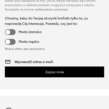
ważny przy zakupach za min. 350 zł. Rabat nie łączy się z innymi
promocjami, a niektóre produkty mogą być wyłączone z rabatu.
Szczegóły na stronie:
wykluczenia z promocji
.
Chcemy, żeby do Twojej skrzynki trafiało tylko to, co
naprawdę Cię interesuje. Powiedz, czy jest to:
Moda damska
Moda męska
Wybór oferty jest opcjonalny
Zapisz mnie