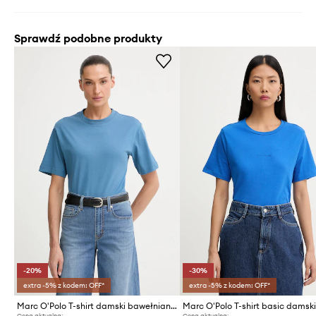
Sprawdź podobne produkty
-20%
-30%
extra -5% z kodem: OFF*
extra -5% z kodem: OFF*
Marc O'Polo T-shirt damski bawełniany
Cena aktualna:
Cena aktualna: