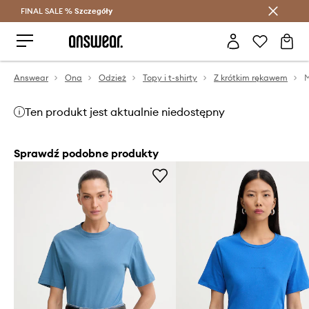
FINAL SALE %
Szczegóły
Oszczędzaj z Answear Club >
Answear
Ona
Odzież
Topy i t-shirty
Z krótkim rękawem
M
Ten produkt jest aktualnie niedostępny
Sprawdź podobne produkty