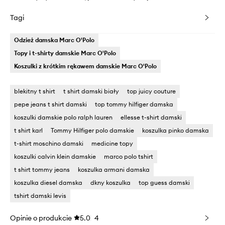
Tagi
Odzież damska Marc O'Polo
Topy i t-shirty damskie Marc O'Polo
Koszulki z krótkim rękawem damskie Marc O'Polo
blekitny t shirt
t shirt damski biały
top juicy couture
pepe jeans t shirt damski
top tommy hilfiger damska
koszulki damskie polo ralph lauren
ellesse t-shirt damski
t shirt karl
Tommy Hilfiger polo damskie
koszulka pinko damska
t-shirt moschino damski
medicine topy
koszulki calvin klein damskie
marco polo tshirt
t shirt tommy jeans
koszulka armani damska
koszulka diesel damska
dkny koszulka
top guess damski
tshirt damski levis
Opinie o produkcie
5.0
4