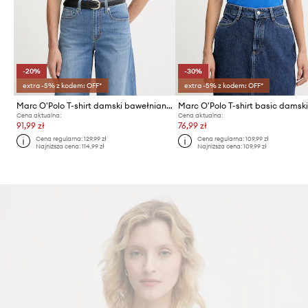
-20%
-30%
extra -5% z kodem: OFF*
extra -5% z kodem: OFF*
Marc O'Polo T-shirt damski bawełniany
Cena aktualna:
Cena aktualna:
91,99 zł
76,99 zł
Cena regularna:
129,99 zł
Cena regularna:
109,99 zł
Najniższa cena:
114,99 zł
Najniższa cena:
109,99 zł