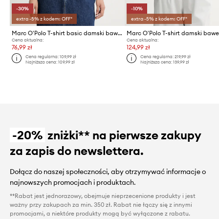
-30%
-10%
extra -5% z kodem: OFF*
extra -5% z kodem: OFF*
Marc O'Polo T-shirt basic damski bawełniany
Cena aktualna:
Cena aktualna:
76,99 zł
124,99 zł
Cena regularna:
109,99 zł
Cena regularna:
219,99 zł
Najniższa cena:
109,99 zł
Najniższa cena:
139,99 zł
-20%
zniżki** na pierwsze zakupy
za zapis do newslettera.
Dołącz do naszej społeczności, aby otrzymywać informacje o
najnowszych promocjach i produktach.
**Rabat jest jednorazowy, obejmuje nieprzecenione produkty i jest
ważny przy zakupach za min. 350 zł. Rabat nie łączy się z innymi
promocjami, a niektóre produkty mogą być wyłączone z rabatu.