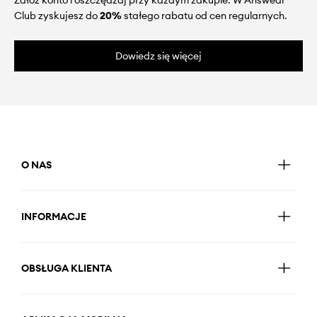
Załóż konto i oszczędzaj przy każdym zakupie. W Answear
Club zyskujesz do
20%
stałego rabatu od cen regularnych.
Dowiedz się więcej
O NAS
INFORMACJE
OBSŁUGA KLIENTA