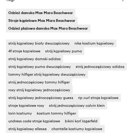
Odzież damska Max Mara Beachwear
Stroje kąpielowe Max Mara Beachwear
Odzież plażowa damska Max Mara Beachwear
strój kąpielowy biały dwuczęściowy
nike kostium kąpielowy
4f stroje kapielowe
strój kąpielowy puma
strój kąpielowy damski adidas
strój kąpielowy puma dwuczęściowy
strój jednoczęściowy adidas
tommy hilfiger strój kąpielowy dwuczęściowy
strój jednoczęściowy tommy hilfiger
roxy strój kąpielowy jednoczęściowy
strój kąpielowy jednoczęściowy guess
rip curl stroje kąpielowe
stroje kąpielowe roxy
strój jednoczęściowy calvin klein
lorin kostiumy
kostium tommy hilfiger
undress code stroje kąpielowe
bikini karl lagerfeld
strój kąpielowy ellesse
chantelle kostiumy kąpielowe