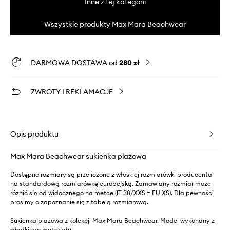
Inne z tej kategorii
Wszystkie produkty Max Mara Beachwear
DARMOWA DOSTAWA od
280 zł
ZWROTY I REKLAMACJE
Opis produktu
Max Mara Beachwear sukienka plażowa
Dostępne rozmiary są przeliczone z włoskiej rozmiarówki producenta
na standardową rozmiarówkę europejską. Zamawiany rozmiar może
różnić się od widocznego na metce (IT 38/XXS = EU XS). Dla pewności
prosimy o zapoznanie się z tabelą rozmiarową.
Sukienka plażowa z kolekcji Max Mara Beachwear. Model wykonany z
gładkiego materiału.