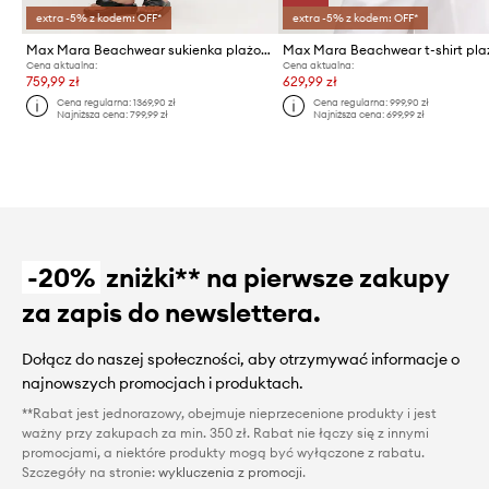
extra -5% z kodem: OFF*
extra -5% z kodem: OFF*
Max Mara Beachwear sukienka plażowa damska COGNAC
Cena aktualna:
Cena aktualna:
759,99 zł
629,99 zł
Cena regularna:
1369,90 zł
Cena regularna:
999,90 zł
Najniższa cena:
799,99 zł
Najniższa cena:
699,99 zł
-20%
zniżki** na pierwsze zakupy
za zapis do newslettera.
Dołącz do naszej społeczności, aby otrzymywać informacje o
najnowszych promocjach i produktach.
**Rabat jest jednorazowy, obejmuje nieprzecenione produkty i jest
ważny przy zakupach za min. 350 zł. Rabat nie łączy się z innymi
promocjami, a niektóre produkty mogą być wyłączone z rabatu.
Szczegóły na stronie:
wykluczenia z promocji
.