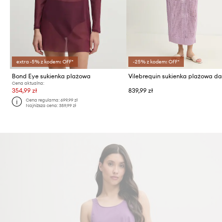
extra -5% z kodem: OFF*
-25% z kodem: OFF*
Bond Eye sukienka plażowa
Cena aktualna:
354,99 zł
839,99 zł
Cena regularna:
699,99 zł
Najniższa cena:
359,99 zł