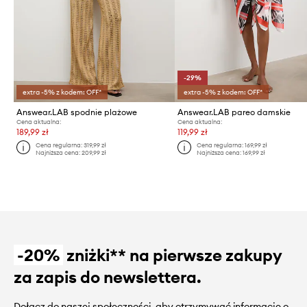
-29%
extra -5% z kodem: OFF*
extra -5% z kodem: OFF*
Answear.LAB spodnie plażowe
Answear.LAB pareo damskie
Cena aktualna:
Cena aktualna:
189,99 zł
119,99 zł
Cena regularna:
319,99 zł
Cena regularna:
169,99 zł
Najniższa cena:
209,99 zł
Najniższa cena:
169,99 zł
-20%
zniżki** na pierwsze zakupy
za zapis do newslettera.
Dołącz do naszej społeczności, aby otrzymywać informacje o