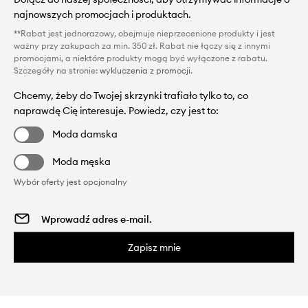
najnowszych promocjach i produktach.
**Rabat jest jednorazowy, obejmuje nieprzecenione produkty i jest
ważny przy zakupach za min. 350 zł. Rabat nie łączy się z innymi
promocjami, a niektóre produkty mogą być wyłączone z rabatu.
Szczegóły na stronie:
wykluczenia z promocji
.
Chcemy, żeby do Twojej skrzynki trafiało tylko to, co
naprawdę Cię interesuje. Powiedz, czy jest to:
Moda damska
Moda męska
Wybór oferty jest opcjonalny
Zapisz mnie