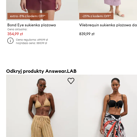
extra -5% z kodem: OFF*
-25% z kodem: OFF*
Bond Eye sukienka plażowa
Cena aktualna:
354,99 zł
839,99 zł
Cena regularna:
699,99 zł
Najniższa cena:
359,99 zł
Odkryj produkty Answear.LAB