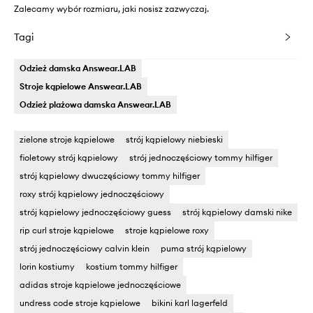
Zalecamy wybór rozmiaru, jaki nosisz zazwyczaj.
Tagi
Odzież damska Answear.LAB
Stroje kąpielowe Answear.LAB
Odzież plażowa damska Answear.LAB
zielone stroje kąpielowe
strój kąpielowy niebieski
fioletowy strój kąpielowy
strój jednoczęściowy tommy hilfiger
strój kąpielowy dwuczęściowy tommy hilfiger
roxy strój kąpielowy jednoczęściowy
strój kąpielowy jednoczęściowy guess
strój kąpielowy damski nike
rip curl stroje kąpielowe
stroje kąpielowe roxy
strój jednoczęściowy calvin klein
puma strój kąpielowy
lorin kostiumy
kostium tommy hilfiger
adidas stroje kąpielowe jednoczęściowe
undress code stroje kąpielowe
bikini karl lagerfeld