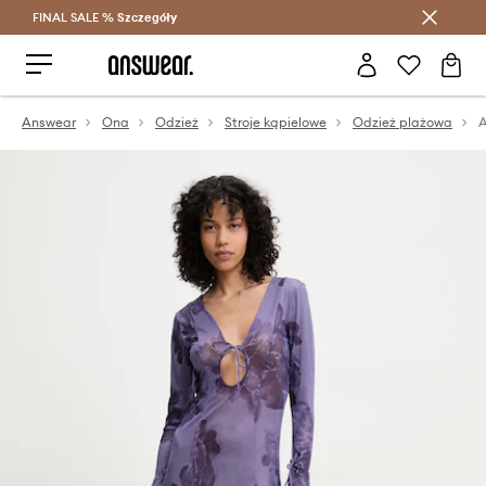
FINAL SALE %
Szczegóły
Oszczędzaj z Answear Club >
Answear
Ona
Odzież
Stroje kąpielowe
Odzież plażowa
A