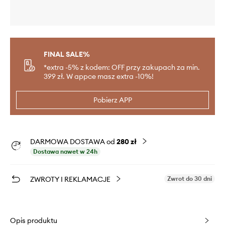
FINAL SALE%
*extra -5% z kodem: OFF przy zakupach za min.
399 zł. W appce masz extra -10%!
Pobierz APP
DARMOWA DOSTAWA od
280 zł
Dostawa nawet w 24h
ZWROTY I REKLAMACJE
Zwrot do 30 dni
Opis produktu