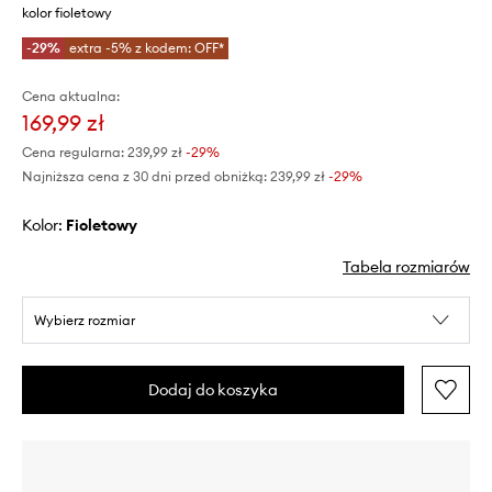
kolor fioletowy
-29%
extra -5% z kodem: OFF*
Cena aktualna:
169,99 zł
Cena regularna:
239,99 zł
-29%
Najniższa cena z 30 dni przed obniżką:
239,99 zł
 -29%
Kolor:
fioletowy
Tabela rozmiarów
Wybierz rozmiar
Dodaj do koszyka