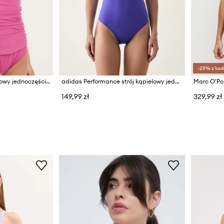
-25% z kod
Aqua Speed strój kąpielowy jednoczęściowy damski
adidas Performance strój kąpielowy jednoczęściowy damski Ripstream
149,99 zł
329,99 zł