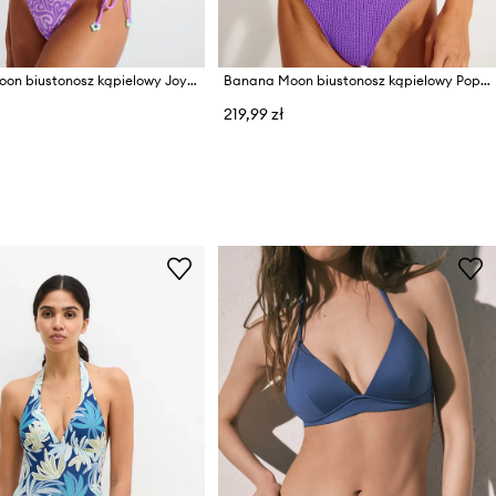
Banana Moon biustonosz kąpielowy Joysplash
Banana Moon biustonosz kąpielowy Popcorn
219,99 zł