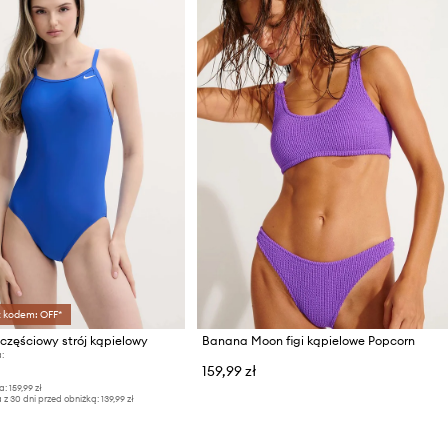
z kodem: OFF*
częściowy strój kąpielowy
Banana Moon figi kąpielowe Popcorn
:
159,99 zł
a:
159,99 zł
 z 30 dni przed obniżką:
139,99 zł