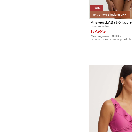
-30%
extra -5% z kodem: OFF*
Cena aktualna:
159,99 zł
Cena regularna:
229,99 zł
Najniższa cena z 30 dni przed obn