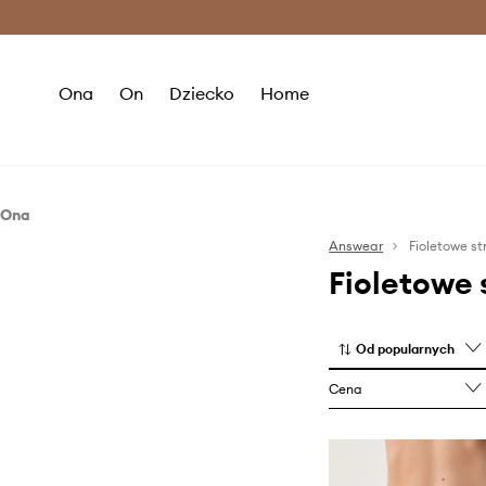
Premium Fashion Benefits >
O
Ona
On
Dziecko
Home
Ona
Odzież
Answear
Fioletowe st
Fioletowe 
Stroje kąpielowe
Od popularnych
Cena