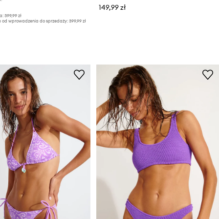
149,99 zł
a:
399,99 zł
a od wprowadzenia do sprzedaży:
399,99 zł