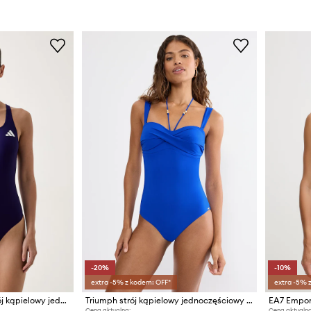
-20%
-10%
extra -5% z kodem: OFF*
extra -5% 
adidas Performance strój kąpielowy jednoczęściowy damski
Triumph strój kąpielowy jednoczęściowy damski Summer Twist
Cena aktualna:
Cena aktualna