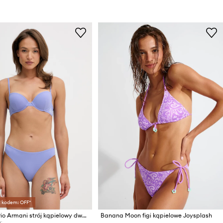
z kodem: OFF*
EA7 Emporio Armani strój kąpielowy dwuczęściowy damski
Banana Moon figi kąpielowe Joysplash
: