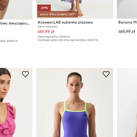
-29%
extra -5% z kodem: OFF*
Answear.LAB sukienka plażowa
Answear.LAB strój kąpielowy dwuczęściowy damski
Cena aktualna:
169,99 zł
169,99 zł
Cena regularna:
239,99 zł
Najniższa cena z 30 dni przed obniżką:
239,99 zł
iżką:
229,99 zł