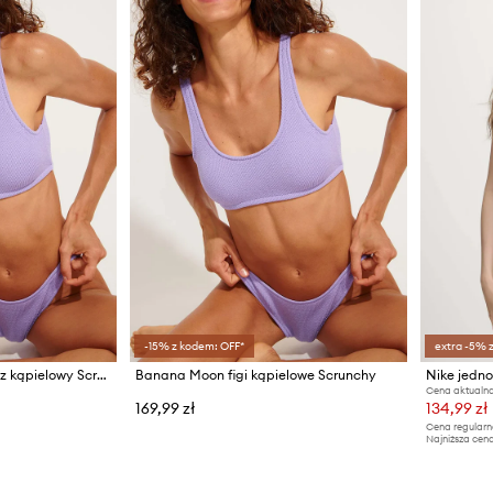
-15% z kodem: OFF*
extra -5% 
Banana Moon biustonosz kąpielowy Scrunchy
Banana Moon figi kąpielowe Scrunchy
Nike jedno
Cena aktualna
169,99 zł
134,99 zł
Cena regularn
Najniższa cena