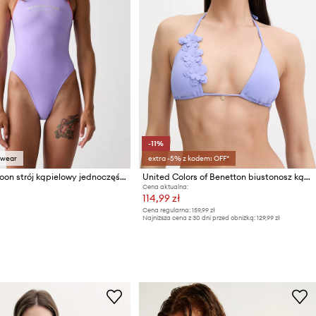
-11%
swear
extra -5% z kodem: OFF*
Banana Moon strój kąpielowy jednoczęściowy damski BELLAYA
United Colors of Benetton biustonosz kąpielowy damski
Cena aktualna:
114,99 zł
Cena regularna:
159,99 zł
Najniższa cena z 30 dni przed obniżką:
129,99 zł