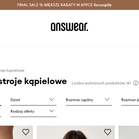
szczędzaj z Answear Club >
FINAL SALE % WIĘKSZE RABATY W APPCE
Dostawa nawet w 24h >
Szczegóły
News
roje kąpielowe
stroje kąpielowe
Liczba wybranych produktów: 161
Dział
Rozmiar ogólny
Rozmiar 
Rodzaj oferty