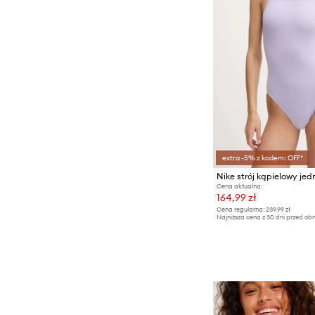
extra -5% z kodem: OFF*
Cena aktualna:
164,99 zł
Cena regularna:
239,99 zł
Najniższa cena z 30 dni przed obn