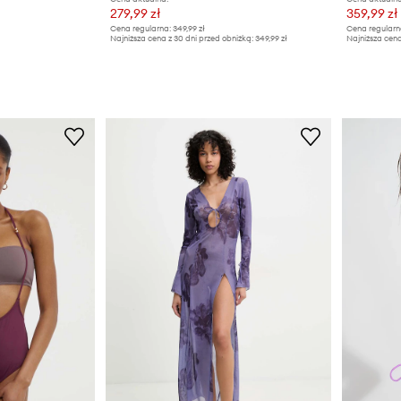
279,99 zł
359,99 zł
Cena regularna:
349,99 zł
Cena regularn
Najniższa cena z 30 dni przed obniżką:
349,99 zł
Najniższa cen