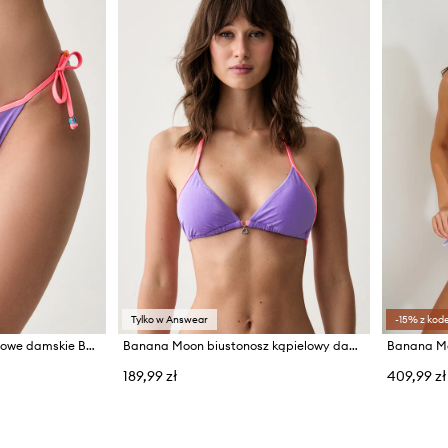
Tylko w Answear
-15% z kod
Banana Moon figi kąpielowe damskie BELLAYA
Banana Moon biustonosz kąpielowy damski BELLAYA
189,99 zł
409,99 zł