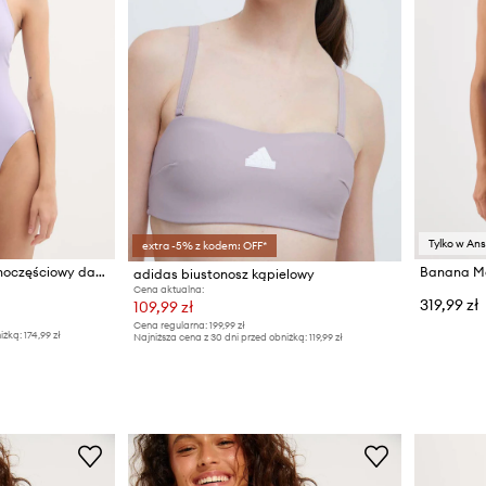
Tylko w An
extra -5% z kodem: OFF*
Nike strój kąpielowy jednoczęściowy damski
adidas biustonosz kąpielowy
Cena aktualna:
319,99 zł
109,99 zł
Cena regularna:
199,99 zł
iżką:
174,99 zł
Najniższa cena z 30 dni przed obniżką:
119,99 zł