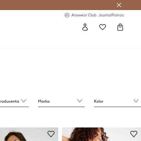
letter >
Regularne nowości >
Answear Club
Journal
Pomoc
producenta
Marka
Kolor