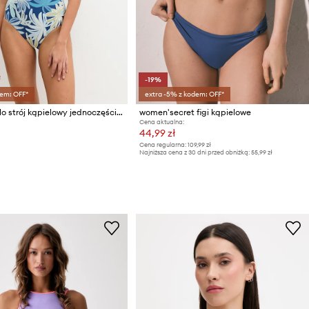
-19%
em: OFF*
extra -5% z kodem: OFF*
Marc O'Polo strój kąpielowy jednoczęściowy damski
women'secret figi kąpielowe
Cena aktualna:
44,99 zł
Cena regularna:
109,99 zł
Najniższa cena z 30 dni przed obniżką:
55,99 zł