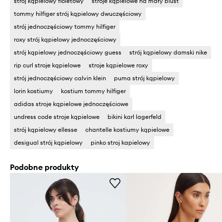
strój kąpielowy fioletowy
stroje kąpielowe na mały biust
tommy hilfiger strój kąpielowy dwuczęściowy
strój jednoczęściowy tommy hilfiger
roxy strój kąpielowy jednoczęściowy
strój kąpielowy jednoczęściowy guess
strój kąpielowy damski nike
rip curl stroje kąpielowe
stroje kąpielowe roxy
strój jednoczęściowy calvin klein
puma strój kąpielowy
lorin kostiumy
kostium tommy hilfiger
adidas stroje kąpielowe jednoczęściowe
undress code stroje kąpielowe
bikini karl lagerfeld
strój kąpielowy ellesse
chantelle kostiumy kąpielowe
desigual strój kąpielowy
pinko stroj kapielowy
Podobne produkty