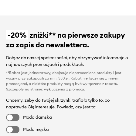
-20%
zniżki** na pierwsze zakupy
za zapis do newslettera.
Dołącz do naszej społeczności, aby otrzymywać informacje o
najnowszych promocjach i produktach.
**Rabat jest jednorazowy, obejmuje nieprzecenione produkty i jest
ważny przy zakupach za min. 350 zł. Rabat nie łączy się z innymi
promocjami, a niektóre produkty mogą być wyłączone z rabatu.
Szczegóły na stronie:
wykluczenia z promocji
.
Chcemy, żeby do Twojej skrzynki trafiało tylko to, co
naprawdę Cię interesuje. Powiedz, czy jest to:
Moda damska
Moda męska