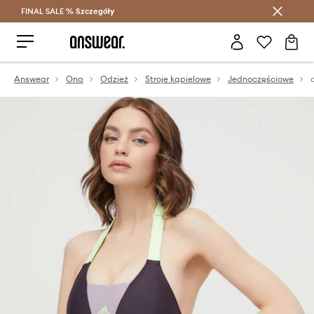
FINAL SALE %
Szczegóły
Oszczędzaj z Answear Club >
Answear
Ona
Odzież
Stroje kąpielowe
Jednoczęściowe