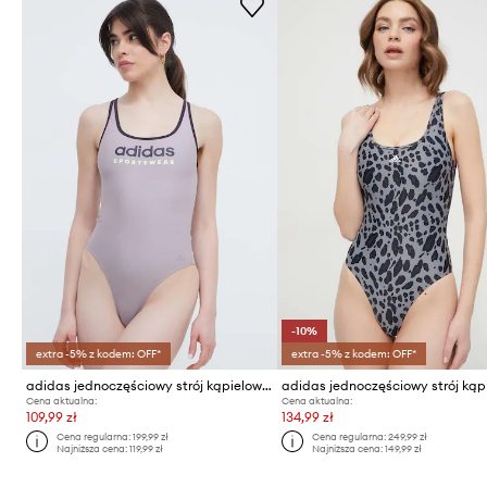
-10%
extra -5% z kodem: OFF*
extra -5% z kodem: OFF*
adidas jednoczęściowy strój kąpielowy
Cena aktualna:
Cena aktualna:
109,99 zł
134,99 zł
Cena regularna:
199,99 zł
Cena regularna:
249,99 zł
Najniższa cena:
119,99 zł
Najniższa cena:
149,99 zł