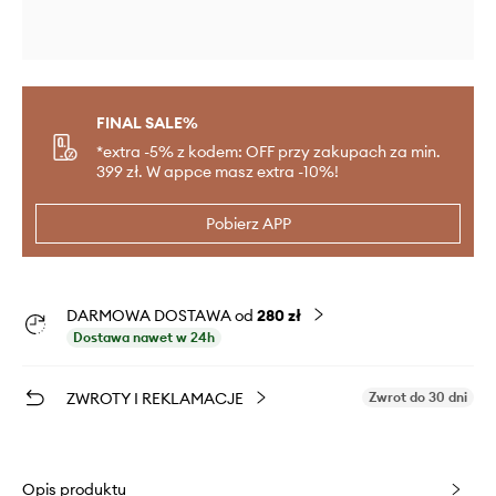
FINAL SALE%
*extra -5% z kodem: OFF przy zakupach za min.
399 zł. W appce masz extra -10%!
Pobierz APP
DARMOWA DOSTAWA od
280 zł
Dostawa nawet w 24h
ZWROTY I REKLAMACJE
Zwrot do 30 dni
Opis produktu