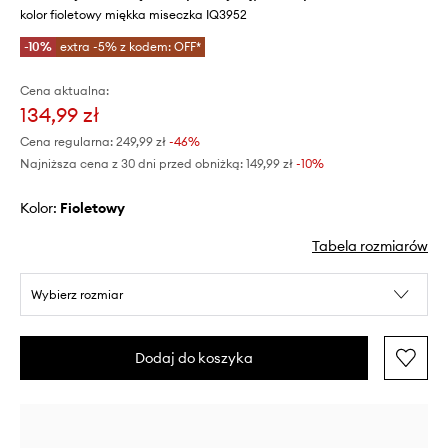
kolor fioletowy miękka miseczka IQ3952
-10%
extra -5% z kodem: OFF*
Cena aktualna:
134,99 zł
Cena regularna:
249,99 zł
-46%
Najniższa cena z 30 dni przed obniżką:
149,99 zł
 -10%
Kolor:
fioletowy
Tabela rozmiarów
Wybierz rozmiar
Dodaj do koszyka