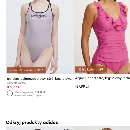
-15% z kodem: OFF*
extra -5% z kodem: OFF*
adidas jednoczęściowy strój kąpielowy
Cena aktualna:
189,99 zł
109,99 zł
Cena regularna:
199,99 zł
Najniższa cena:
119,99 zł
Odkryj produkty adidas