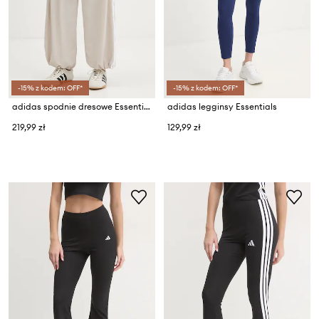
-15% z kodem: OFF*
-15% z kodem: OFF*
adidas spodnie dresowe Essentials
adidas legginsy Essentials
219,99 zł
129,99 zł