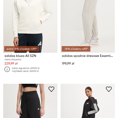
extra -5% z kodem: OFF*
-15% z kodem: OFF*
adidas bluza All SZN
adidas spodnie dresowe Essentials
Cena aktualna:
229,99 zł
199,99 zł
Cena regularna:
299,99 zł
Najniższa cena:
239,99 zł