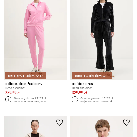
extra -5% z kodem: OFF*
extra -5% z kodem: OFF*
adidas dres Feelcozy
adidas dres
Cena aktualna:
Cena aktualna:
239,99 zł
329,99 zł
Cena regularna:
299,99 zł
Cena regularna:
439,99 zł
Najniższa cena:
254,99 zł
Najniższa cena:
349,99 zł