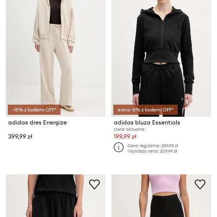
-15% z kodem: OFF*
extra -5% z kodem: OFF*
adidas dres Energize
adidas bluza Essentials
Cena aktualna:
399,99 zł
199,99 zł
Cena regularna:
259,99 zł
Najniższa cena:
209,99 zł