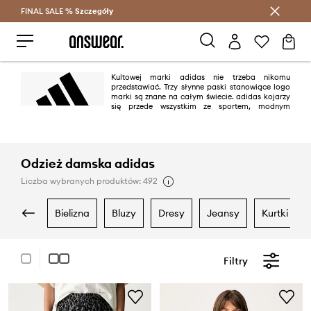
FINAL SALE %
Szczegóły
Oszczędzaj z Answear Club >
Kultowej marki adidas nie trzeba nikomu
przedstawiać. Trzy słynne paski stanowiące logo
marki są znane na całym świecie. adidas kojarzy
się przede wszystkim ze sportem, modnym
designem, świetną jakością oraz różnego rodzaju rozwiązaniami
technologicznymi. Słynna firma jest liderem nie tylko odzieży sportowej,
ale również lifestylowej oraz streetwearowej.
Odzież damska adidas
Liczba wybranych produktów: 492
bielizna
bluzy
dresy
jeansy
kurtki
Filtry