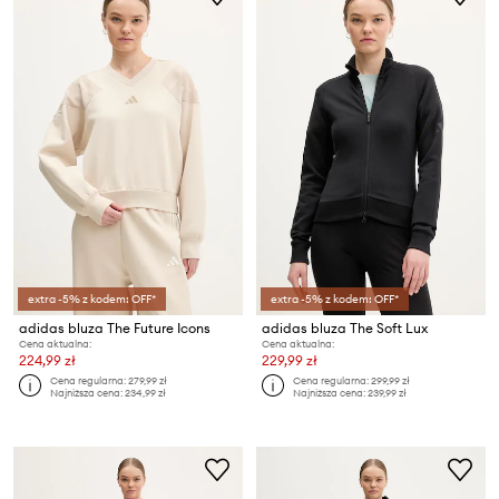
extra -5% z kodem: OFF*
extra -5% z kodem: OFF*
adidas bluza The Future Icons
adidas bluza The Soft Lux
Cena aktualna:
Cena aktualna:
224,99 zł
229,99 zł
Cena regularna:
279,99 zł
Cena regularna:
299,99 zł
Najniższa cena:
234,99 zł
Najniższa cena:
239,99 zł