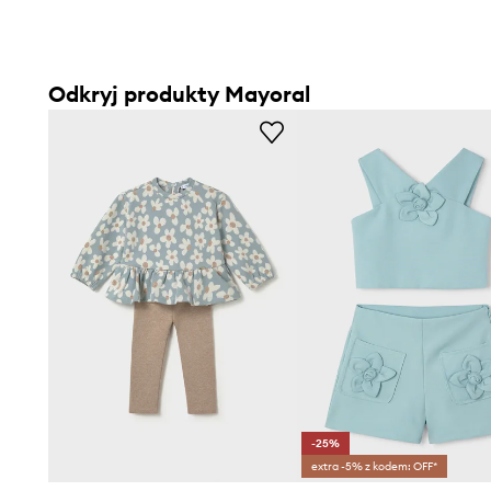
Odkryj produkty Mayoral
-25%
extra -5% z kodem: OFF*