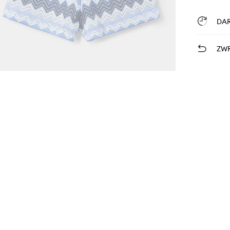
DA
ZWR