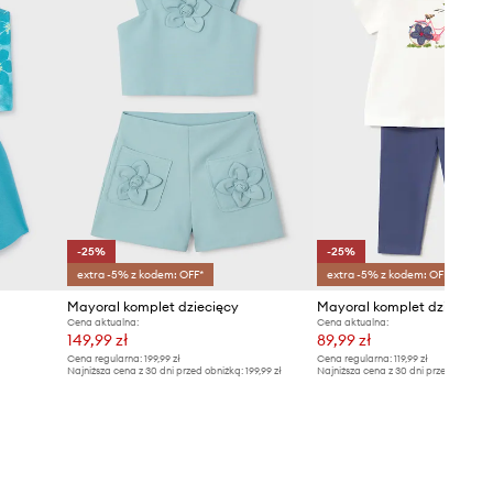
-25%
-25%
extra -5% z kodem: OFF*
extra -5% z kodem: OFF*
Mayoral komplet dziecięcy
Mayoral komplet dziecięcy
Cena aktualna:
Cena aktualna:
149,99 zł
89,99 zł
Cena regularna:
199,99 zł
Cena regularna:
119,99 zł
Najniższa cena z 30 dni przed obniżką:
199,99 zł
Najniższa cena z 30 dni przed obniżką