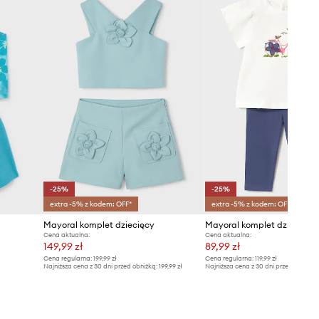
-25%
-25%
extra -5% z kodem: OFF*
extra -5% z kodem: OFF*
Mayoral komplet dziecięcy
Mayoral komplet dziecięcy
Cena aktualna:
Cena aktualna:
149,99 zł
89,99 zł
Cena regularna:
199,99 zł
Cena regularna:
119,99 zł
Najniższa cena z 30 dni przed obniżką:
199,99 zł
Najniższa cena z 30 dni przed obniżką