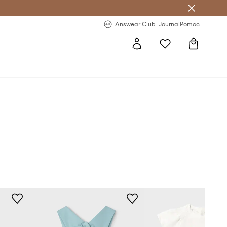
letter >
Regularne nowości >
Answear Club
Journal
Pomoc