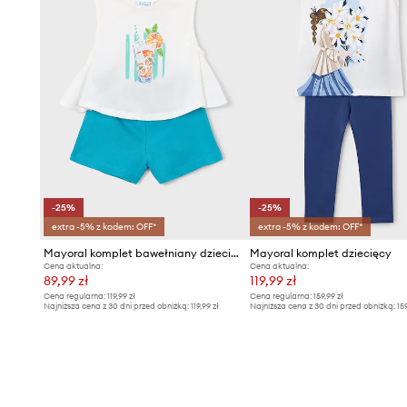
-25%
-25%
extra -5% z kodem: OFF*
extra -5% z kodem: OFF*
Mayoral komplet bawełniany dziecięcy
Mayoral komplet dziecięcy
Cena aktualna:
Cena aktualna:
89,99 zł
119,99 zł
Cena regularna:
119,99 zł
Cena regularna:
159,99 zł
Najniższa cena z 30 dni przed obniżką:
119,99 zł
Najniższa cena z 30 dni przed obniżką:
15