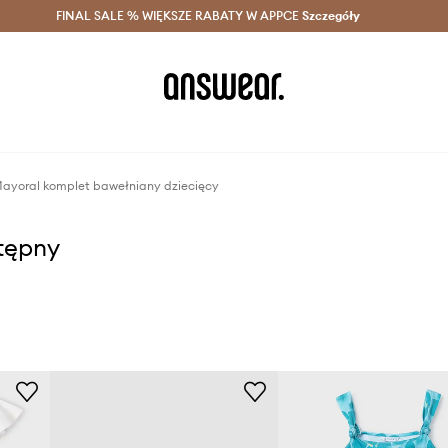
szczędzaj z Answear Club >
FINAL SALE % WIĘKSZE RABATY W APPCE
Dostawa nawet w 24h >
Szczegóły
News
ayoral komplet bawełniany dziecięcy
stępny