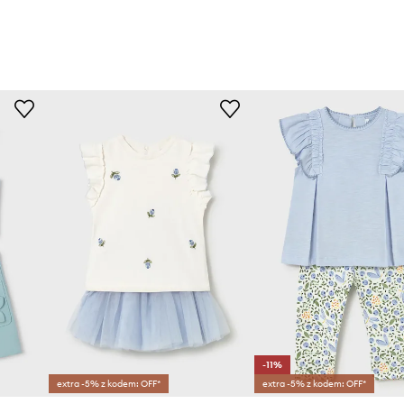
-11%
extra -5% z kodem: OFF*
extra -5% z kodem: OFF*