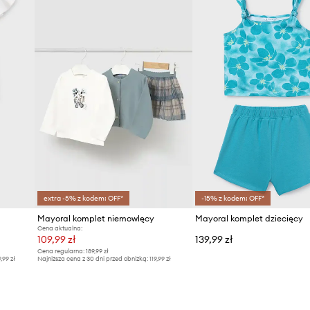
extra -5% z kodem: OFF*
-15% z kodem: OFF*
Mayoral komplet niemowlęcy
Mayoral komplet dziecięcy
Cena aktualna:
109,99 zł
139,99 zł
Cena regularna:
189,99 zł
9,99 zł
Najniższa cena z 30 dni przed obniżką:
119,99 zł