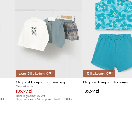
extra -5% z kodem: OFF*
-15% z kodem: OFF*
Mayoral komplet niemowlęcy
Mayoral komplet dziecięcy
Cena aktualna:
109,99 zł
139,99 zł
Cena regularna:
189,99 zł
9,99 zł
Najniższa cena z 30 dni przed obniżką:
119,99 zł