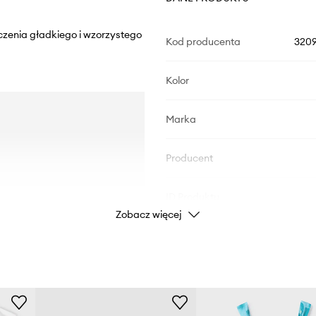
czenia gładkiego i wzorzystego
Kod producenta
3209
Kolor
Marka
Producent
ID Produktu
Zobacz więcej