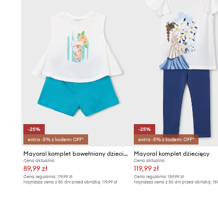
-25%
-25%
extra -5% z kodem: OFF*
extra -5% z kodem: OFF*
Mayoral komplet bawełniany dziecięcy
Mayoral komplet dziecięcy
Cena aktualna:
Cena aktualna:
89,99 zł
119,99 zł
Cena regularna:
119,99 zł
Cena regularna:
159,99 zł
Najniższa cena z 30 dni przed obniżką:
119,99 zł
Najniższa cena z 30 dni przed obniżką:
15