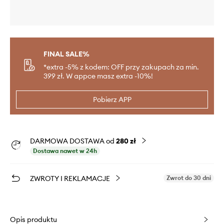
FINAL SALE%
*extra -5% z kodem: OFF przy zakupach za min.
399 zł. W appce masz extra -10%!
Pobierz APP
DARMOWA DOSTAWA od
280 zł
Dostawa nawet w 24h
ZWROTY I REKLAMACJE
Zwrot do 30 dni
Opis produktu