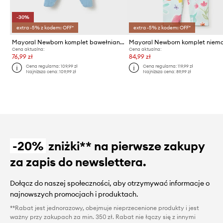
-30%
extra -5% z kodem: OFF*
extra -5% z kodem: OFF*
Mayoral Newborn komplet bawełniany niemowlęcy
Cena aktualna:
Cena aktualna:
76,99 zł
84,99 zł
Cena regularna:
109,99 zł
Cena regularna:
119,99 zł
Najniższa cena:
109,99 zł
Najniższa cena:
89,99 zł
-20%
zniżki** na pierwsze zakupy
za zapis do newslettera.
Dołącz do naszej społeczności, aby otrzymywać informacje o
najnowszych promocjach i produktach.
**Rabat jest jednorazowy, obejmuje nieprzecenione produkty i jest
ważny przy zakupach za min. 350 zł. Rabat nie łączy się z innymi