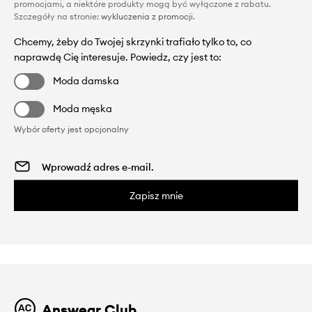
promocjami, a niektóre produkty mogą być wyłączone z rabatu.
Szczegóły na stronie:
wykluczenia z promocji
.
Chcemy, żeby do Twojej skrzynki trafiało tylko to, co
naprawdę Cię interesuje. Powiedz, czy jest to:
Moda damska
Moda męska
Wybór oferty jest opcjonalny
Zapisz mnie
Answear Club