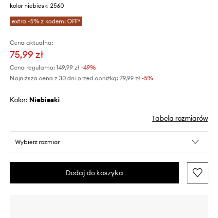
kolor niebieski 2560
extra -5% z kodem: OFF*
Cena aktualna:
75,99 zł
Cena regularna:
149,99 zł
-49%
Najniższa cena z 30 dni przed obniżką:
79,99 zł
 -5%
Kolor:
niebieski
Tabela rozmiarów
Wybierz rozmiar
Dodaj do koszyka