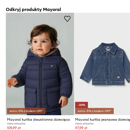
Odkryj produkty Mayoral
-30%
extra -5% z kodem: OFF*
extra -5% z kodem: OFF*
Mayoral kurtka dwustronna dziecięca
Mayoral kurtka jeansowa dzieci
Cena aktualna:
Cena aktualna:
109,99 zł
97,99 zł