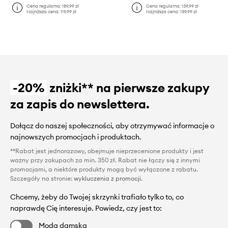
Cena regularna:
189,99 zł
Cena regularna:
139,99 zł
Najniższa cena:
119,99 zł
Najniższa cena:
139,99 zł
-20%
zniżki** na pierwsze zakupy
za zapis do newslettera.
Dołącz do naszej społeczności, aby otrzymywać informacje o
najnowszych promocjach i produktach.
**Rabat jest jednorazowy, obejmuje nieprzecenione produkty i jest
ważny przy zakupach za min. 350 zł. Rabat nie łączy się z innymi
promocjami, a niektóre produkty mogą być wyłączone z rabatu.
Szczegóły na stronie:
wykluczenia z promocji
.
Chcemy, żeby do Twojej skrzynki trafiało tylko to, co
naprawdę Cię interesuje. Powiedz, czy jest to:
Moda damska