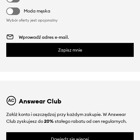
Moda męska
Wybór oferty jest opcjonalny
Zapisz mnie
Answear Club
Załóż konto i oszczędzaj przy każdym zakupie. W Answear
Club zyskujesz do
20%
stałego rabatu od cen regularnych.
Dowiedz się więcej