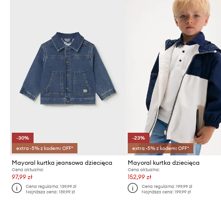
-30%
-23%
extra -5% z kodem: OFF*
extra -5% z kodem: OFF*
Mayoral kurtka jeansowa dziecięca
Mayoral kurtka dziecięca
Cena aktualna:
Cena aktualna:
97,99 zł
152,99 zł
Cena regularna:
139,99 zł
Cena regularna:
199,99 zł
Najniższa cena:
139,99 zł
Najniższa cena:
199,99 zł