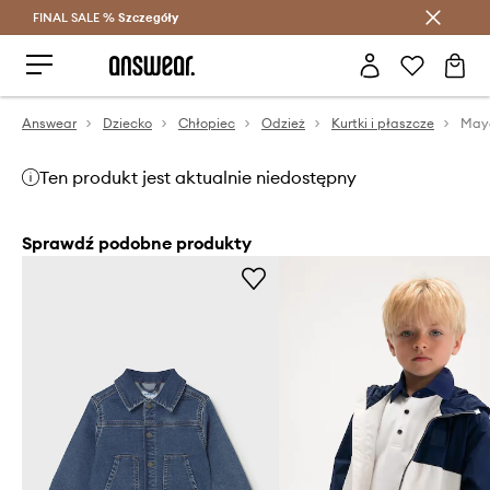
FINAL SALE %
Szczegóły
Oszczędzaj z Answear Club >
Answear
Dziecko
Chłopiec
Odzież
Kurtki i płaszcze
Mayo
Ten produkt jest aktualnie niedostępny
Sprawdź podobne produkty