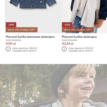
-30%
-23%
extra -5% z kodem: OFF*
extra -5% z kodem: OFF*
Mayoral kurtka jeansowa dziecięca
Mayoral kurtka dziecięca
Cena aktualna:
Cena aktualna:
97,99 zł
152,99 zł
Cena regularna:
139,99 zł
Cena regularna:
199,99 zł
Najniższa cena:
139,99 zł
Najniższa cena:
199,99 zł