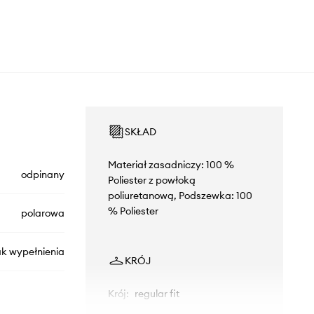
SKŁAD
Materiał zasadniczy: 100 %
odpinany
Poliester z powłoką
poliuretanową, Podszewka: 100
% Poliester
polarowa
ak wypełnienia
KRÓJ
Krój
:
regular fit