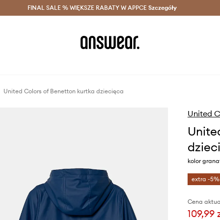
szczędzaj z Answear Club >
FINAL SALE % WIĘKSZE RABATY W APPCE
Dostawa nawet w 24h >
Szczegóły
News
United Colors of Benetton kurtka dziecięca
United C
Unite
dziec
kolor gra
extra -5%
Cena aktua
109,99 