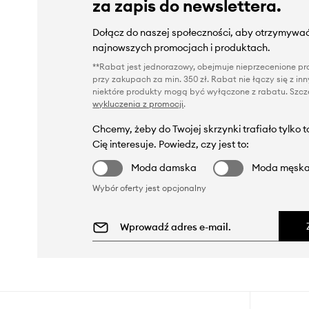
za zapis do newslettera.
Dołącz do naszej społeczności, aby otrzymywać
najnowszych promocjach i produktach.
**Rabat jest jednorazowy, obejmuje nieprzecenione pro
przy zakupach za min. 350 zł. Rabat nie łączy się z i
niektóre produkty mogą być wyłączone z rabatu. Szcze
wykluczenia z promocji
.
Chcemy, żeby do Twojej skrzynki trafiało tylko 
Cię interesuje. Powiedz, czy jest to:
Moda damska
Moda męsk
Wybór oferty jest opcjonalny