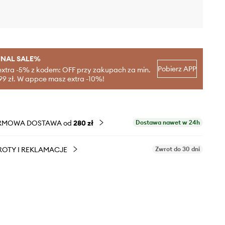
INAL SALE%
Pobierz APP
extra -5% z kodem: OFF przy zakupach za min.
99 zł. W appce masz extra -10%!
RMOWA DOSTAWA od
280 zł
Dostawa nawet w 24h
OTY I REKLAMACJE
Zwrot do 30 dni