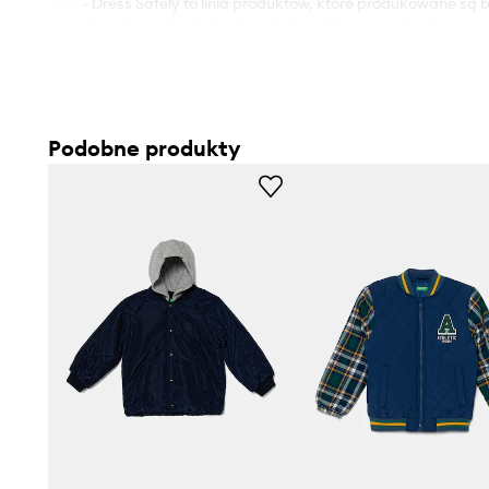
- Dress Safely to linia produktów, które produkowane są 
chemicznych takich jak metale ciężkie czy szkodliwe barw
potencjalnie niebezpieczne dla zdrowia. Dodatkowo prod
dzieci, gdyż projektowane są bez użycia drobnych eleme
zakrztuszenia.
- Prosty, nie blokujący ruchów fason.
Podobne produkty
- Rękawy wykończone wygodnym, elastycznym ściągac
- Podwyższony kołnierz i odpinany kaptur gwarantują d
chłodem.
- Zapięcie na całej długości na suwak wyposażony w os
- Polarowa podszewka.
- Dwie wsuwane i zapinane na zatrzask kieszenie boczne
- Dłuższy tył zapewnia osłonę podczas poruszania się.
- Długość rękawa: 44 cm.
- Długość z przodu: 57 cm.
- Długość z tyłu: 60 cm.
- Szerokość pod pachami: 42 cm.
- Szerokość w ramionach: 33 cm.
- Wymiary podane dla wzrostu: 122 cm.