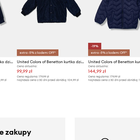
-19%
extra -5% z kodem: OFF*
extra -5% z kodem: OFF*
United Colors of Benetton kurtka dziecięca
United Colors of Benetton kurtka dziecięca
Cena aktualna:
Cena aktualna:
99,99 zł
144,99 zł
Cena regularna:
179,99 zł
Cena regularna:
179,99 zł
,99 zł
Najniższa cena z 30 dni przed obniżką:
104,99 zł
Najniższa cena z 30 dni przed obniżką:
1
ze zakupy