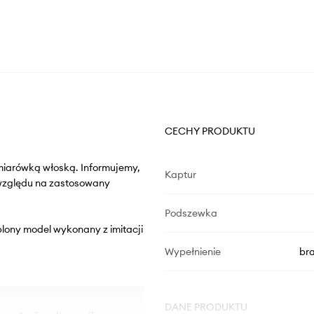
CECHY PRODUKTU
miarówką włoską. Informujemy,
Kaptur
 względu na zastosowany
Podszewka
eplony model wykonany z imitacji
Wypełnienie
br
DANE PRODUKTU