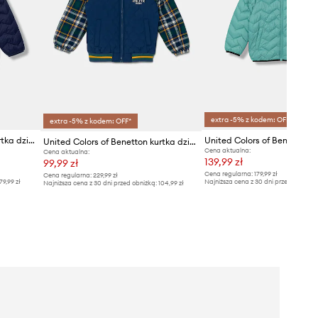
extra -5% z kodem: OFF*
extra -5% z kodem: OFF*
United Colors of Benetton kurtka dziecięca
United Colors of Benetton kurtka dziecięca
Cena aktualna:
Cena aktualna:
139,99 zł
99,99 zł
Cena regularna:
179,99 zł
Cena regularna:
229,99 zł
79,99 zł
Najniższa cena z 30 dni przed obniżką
Najniższa cena z 30 dni przed obniżką:
104,99 zł