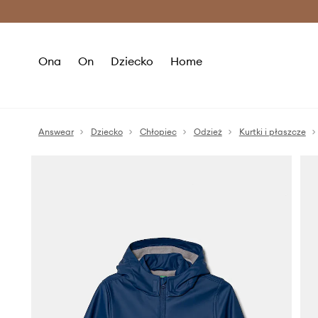
Premium Fashion Benefits >
O
Ona
On
Dziecko
Home
Answear
Dziecko
Chłopiec
Odzież
Kurtki i płaszcze