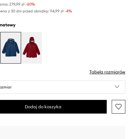
arna:
279,99 zł
-60%
ena z 30 dni przed obniżką:
114,99 zł
 -4%
anatowy
Tabela rozmiarów
rozmiar
Dodaj do koszyka