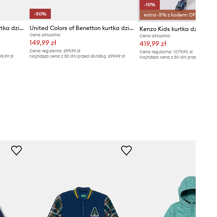
-10%
-50%
extra -5% z kodem: OFF*
United Colors of Benetton kurtka dziecięca
United Colors of Benetton kurtka dziecięca
Kenzo Kids kurtka dziecięc
Cena aktualna:
Cena aktualna:
149,99 zł
419,99 zł
Cena regularna:
299,99 zł
Cena regularna:
1079,90 zł
18,99 zł
Najniższa cena z 30 dni przed obniżką:
299,99 zł
Najniższa cena z 30 dni przed obniżką