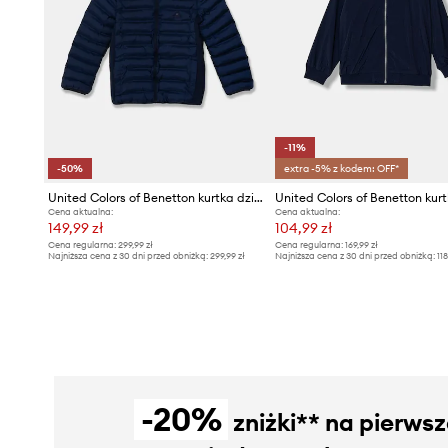
-11%
-50%
extra -5% z kodem: OFF*
United Colors of Benetton kurtka dziecięca
Cena aktualna:
Cena aktualna:
149,99 zł
104,99 zł
Cena regularna:
299,99 zł
Cena regularna:
169,99 zł
Najniższa cena z 30 dni przed obniżką:
299,99 zł
Najniższa cena z 30 dni przed obniżką:
118
-20%
zniżki** na pierws