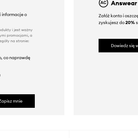
Answear
 informacje o
Załóż konto i oszc
zyskujesz do
20%
s
dukty i jest ważny
nnymi promocjami, a
góły na stronie:
Dowiedz się w
to, co naprawdę
a
Zapisz mnie