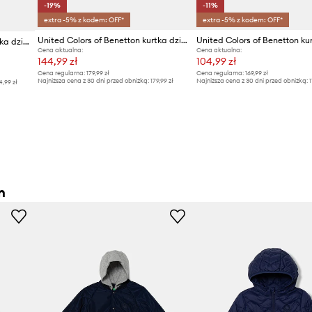
-19%
-11%
extra -5% z kodem: OFF*
extra -5% z kodem: OFF*
United Colors of Benetton kurtka dziecięca
United Colors of Benetton kurtka dziecięca
Cena aktualna:
Cena aktualna:
144,99 zł
104,99 zł
Cena regularna:
179,99 zł
Cena regularna:
169,99 zł
Najniższa cena z 30 dni przed obniżką:
179,99 zł
Najniższa cena z 30 dni przed obniżką:
1
4,99 zł
n