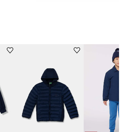
5.G.Seasonal
granatowy
nited Colors of
Benetton