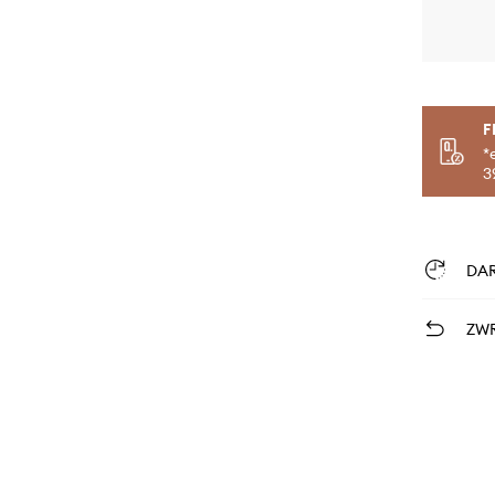
F
*
3
DA
ZWR