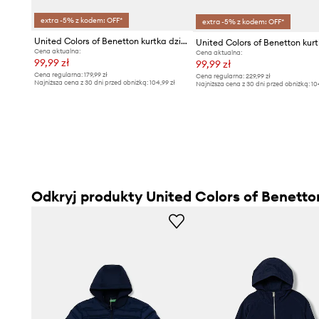
extra -5% z kodem: OFF*
extra -5% z kodem: OFF*
United Colors of Benetton kurtka dziecięca
Cena aktualna:
Cena aktualna:
99,99 zł
99,99 zł
Cena regularna:
179,99 zł
Cena regularna:
229,99 zł
Najniższa cena z 30 dni przed obniżką:
104,99 zł
Najniższa cena z 30 dni przed obniżką:
10
Odkryj produkty United Colors of Benetto