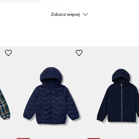
bez użycia substancji
niki, które są
Zobacz więcej
ukty te są bezpieczne dla
Kod producenta
2HFQCN05
ntów, które niosą ryzyko
Kolor
zem.
odatkową ochronę przed
Marka
U
łonę podbródka.
Producent
.
ID Produktu