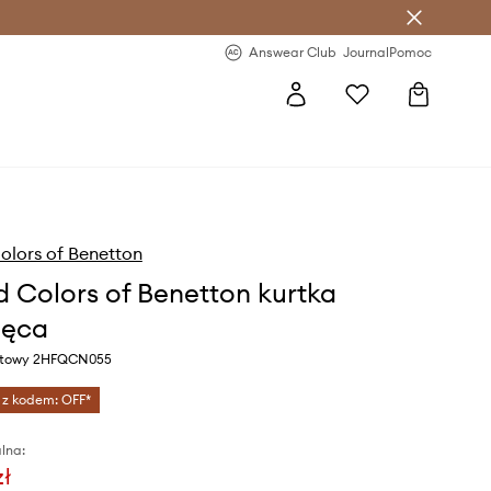
letter >
Regularne nowości >
Answear Club
Journal
Pomoc
olors of Benetton
d Colors of Benetton kurtka
ięca
natowy 2HFQCN055
 z kodem: OFF*
lna:
zł