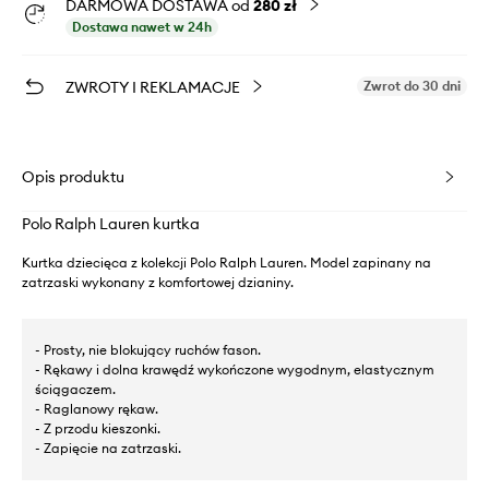
DARMOWA DOSTAWA od
280 zł
Dostawa nawet w 24h
ZWROTY I REKLAMACJE
Zwrot do 30 dni
Opis produktu
Polo Ralph Lauren kurtka
Kurtka dziecięca z kolekcji Polo Ralph Lauren. Model zapinany na
zatrzaski wykonany z komfortowej dzianiny.
- Prosty, nie blokujący ruchów fason.
- Rękawy i dolna krawędź wykończone wygodnym, elastycznym
ściągaczem.
- Raglanowy rękaw.
- Z przodu kieszonki.
- Zapięcie na zatrzaski.