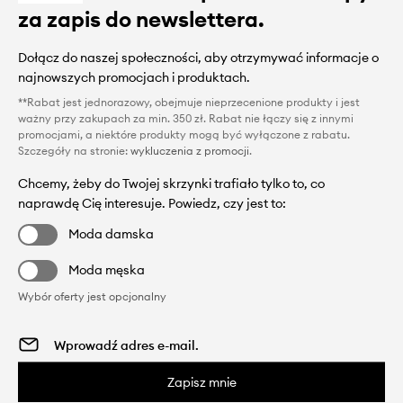
za zapis do newslettera.
Dołącz do naszej społeczności, aby otrzymywać informacje o
najnowszych promocjach i produktach.
**Rabat jest jednorazowy, obejmuje nieprzecenione produkty i jest
ważny przy zakupach za min. 350 zł. Rabat nie łączy się z innymi
promocjami, a niektóre produkty mogą być wyłączone z rabatu.
Szczegóły na stronie:
wykluczenia z promocji
.
Chcemy, żeby do Twojej skrzynki trafiało tylko to, co
naprawdę Cię interesuje. Powiedz, czy jest to:
Moda damska
Moda męska
Wybór oferty jest opcjonalny
Zapisz mnie