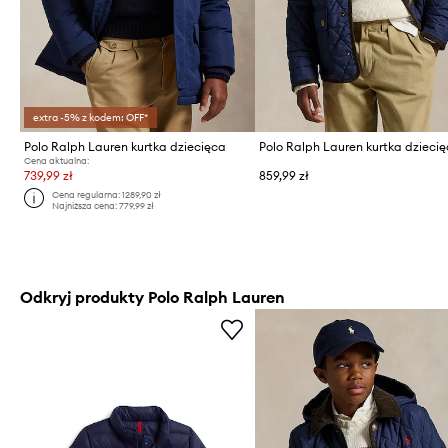
extra -5% z kodem: OFF*
Polo Ralph Lauren kurtka dziecięca
Polo Ralph Lauren kurtka dzieci
Cena aktualna:
739,99 zł
859,99 zł
Cena regularna:
1289,90 zł
Najniższa cena:
779,99 zł
Odkryj produkty Polo Ralph Lauren