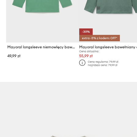
-30%
extra -5% z kodem: OFF*
Mayoral longsleeve niemowlęcy bawełniany
Cena aktualna:
49,99 zł
55,99 zł
Cena regularna:
79,99 zł
Najniższa cena:
79,99 zł