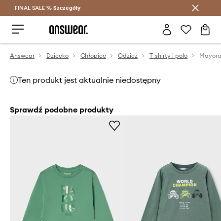
FINAL SALE %
Szczegóły
Oszczędzaj z Answear Club >
Answear
Dziecko
Chłopiec
Odzież
T-shirty i polo
Mayora
Ten produkt jest aktualnie niedostępny
Sprawdź podobne produkty