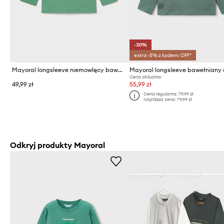
-30%
extra -5% z kodem: OFF*
Mayoral longsleeve niemowlęcy bawełniany
Cena aktualna:
49,99 zł
55,99 zł
Cena regularna:
79,99 zł
Najniższa cena:
79,99 zł
Odkryj produkty Mayoral