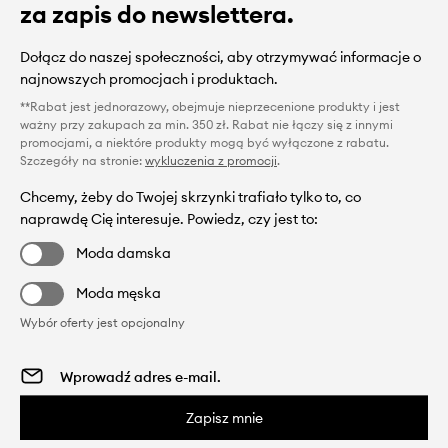
za zapis do newslettera.
Dołącz do naszej społeczności, aby otrzymywać informacje o
najnowszych promocjach i produktach.
**Rabat jest jednorazowy, obejmuje nieprzecenione produkty i jest
ważny przy zakupach za min. 350 zł. Rabat nie łączy się z innymi
promocjami, a niektóre produkty mogą być wyłączone z rabatu.
Szczegóły na stronie:
wykluczenia z promocji
.
Chcemy, żeby do Twojej skrzynki trafiało tylko to, co
naprawdę Cię interesuje. Powiedz, czy jest to:
Moda damska
Moda męska
Wybór oferty jest opcjonalny
Zapisz mnie