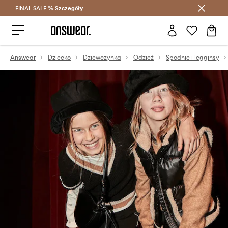
FINAL SALE %
Szczegóły
Oszczędzaj z Answear Club >
Answear
Dziecko
Dziewczynka
Odzież
Spodnie i legginsy