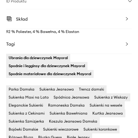
ID Produktu
Skład
92 % Poliester, 4 % Bawełna, 4 % Elastan
Tagi
Ubrania dla dziewczynek Mayoral
Spodnie i legginsy dla dziewczynek Mayoral
Spodnie materiałowe dla dziewczynek Mayoral
Parka Damska
Sukienka Jeansowa
Trencz damski
Sukienka Maxi na Lato
Spódnica Jeansowa
Sukienka z Wiskozy
Eleganckie Sukienki
Ramoneska Damska
Sukienki na wesele
Sukienka z Cekinami
Sukienka Bawełniana
Kurtka Jeansowa
Sukienka Szmizjerka
Koszula Jeansowa Damska
Bojówki Damskie
Sukienki wieczorowe
Sukienki koronkowe
Różowa Bluza
Bluzka Guess
Białe Jeansy