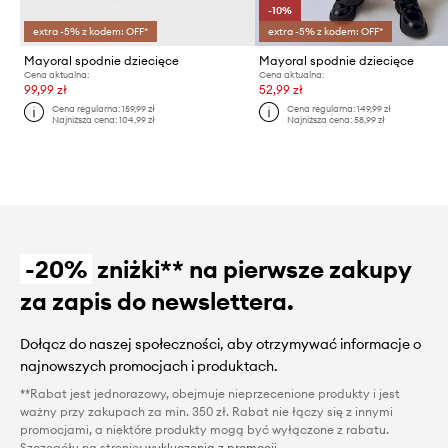
-10%
extra -5% z kodem: OFF*
extra -5% z kodem: OFF*
Mayoral spodnie dziecięce
Mayoral spodnie dziecięce
Cena aktualna:
Cena aktualna:
99,99 zł
52,99 zł
Cena regularna:
159,99 zł
Cena regularna:
149,99 zł
Najniższa cena:
104,99 zł
Najniższa cena:
58,99 zł
-20%
zniżki** na pierwsze zakupy
za zapis do newslettera.
Dołącz do naszej społeczności, aby otrzymywać informacje o
najnowszych promocjach i produktach.
**Rabat jest jednorazowy, obejmuje nieprzecenione produkty i jest
ważny przy zakupach za min. 350 zł. Rabat nie łączy się z innymi
promocjami, a niektóre produkty mogą być wyłączone z rabatu.
Szczegóły na stronie:
wykluczenia z promocji
.