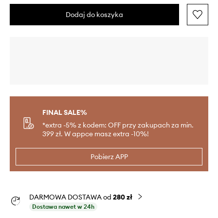
Dodaj do koszyka
FINAL SALE%
*extra -5% z kodem: OFF przy zakupach za min.
399 zł. W appce masz extra -10%!
Pobierz APP
DARMOWA DOSTAWA od
280 zł
Dostawa nawet w 24h