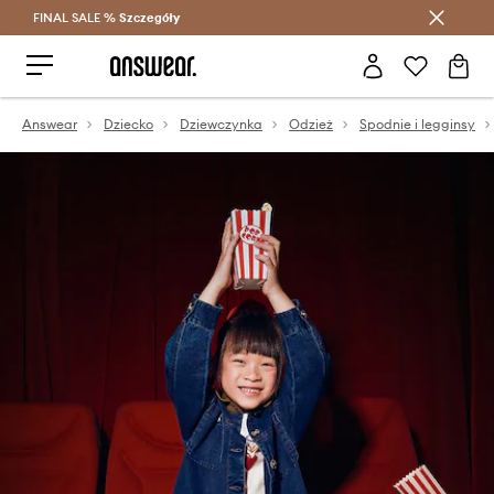
FINAL SALE %
Szczegóły
Oszczędzaj z Answear Club >
Answear
Dziecko
Dziewczynka
Odzież
Spodnie i legginsy