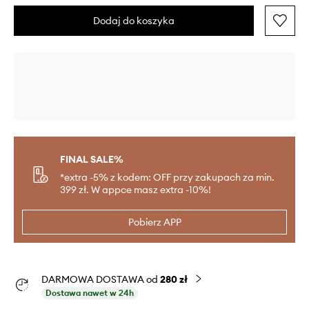
Dodaj do koszyka
FINAL SALE%
*extra -5% z kodem: OFF przy zakupach za min.
399 zł. W appce masz extra -10%!
Pobierz APP
DARMOWA DOSTAWA od
280 zł
Dostawa nawet w 24h