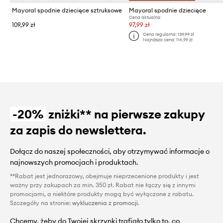
Mayoral spodnie dziecięce sztruksowe
Mayoral spodnie dziecięce
Cena aktualna:
109,99 zł
97,99 zł
Cena regularna:
139,99 zł
Najniższa cena:
114,99 zł
-20%
zniżki** na pierwsze zakupy
za zapis do newslettera.
Dołącz do naszej społeczności, aby otrzymywać informacje o
najnowszych promocjach i produktach.
**Rabat jest jednorazowy, obejmuje nieprzecenione produkty i jest
ważny przy zakupach za min. 350 zł. Rabat nie łączy się z innymi
promocjami, a niektóre produkty mogą być wyłączone z rabatu.
Szczegóły na stronie:
wykluczenia z promocji
.
Chcemy, żeby do Twojej skrzynki trafiało tylko to, co