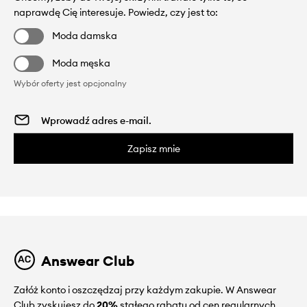
naprawdę Cię interesuje. Powiedz, czy jest to:
Moda damska
Moda męska
Wybór oferty jest opcjonalny
Zapisz mnie
Answear Club
Załóż konto i oszczędzaj przy każdym zakupie. W Answear
Club zyskujesz do
20%
stałego rabatu od cen regularnych.