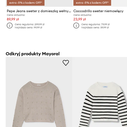
extra -5% z kodem: OFF*
extra -5% z kodem: OFF*
Pepe Jeans sweter z domieszką wełny dziecięcy
Coccodrillo sweter niemowlęcy
Cena aktualna:
Cena aktualna:
89,99 zł
23,99 zł
Cena regularna:
299,99 zł
Cena regularna:
79,99 zł
Najniższa cena:
99,99 zł
Najniższa cena:
39,99 zł
Odkryj produkty Mayoral