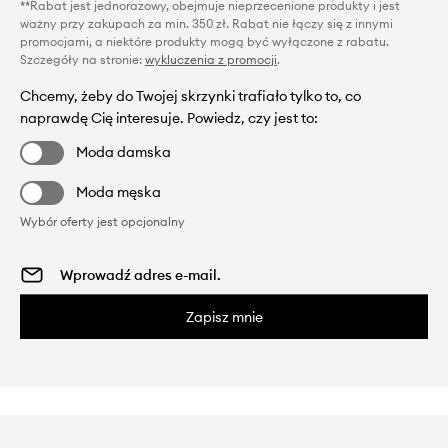
**Rabat jest jednorazowy, obejmuje nieprzecenione produkty i jest
ważny przy zakupach za min. 350 zł. Rabat nie łączy się z innymi
promocjami, a niektóre produkty mogą być wyłączone z rabatu.
Szczegóły na stronie:
wykluczenia z promocji
.
Chcemy, żeby do Twojej skrzynki trafiało tylko to, co
naprawdę Cię interesuje. Powiedz, czy jest to:
Moda damska
Moda męska
Wybór oferty jest opcjonalny
Zapisz mnie