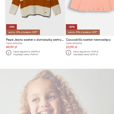
-10%
-40%
extra -5% z kodem: OFF*
extra -5% z kodem: OFF*
Pepe Jeans sweter z domieszką wełny dziecięcy
Coccodrillo sweter niemowlęcy
Cena aktualna:
Cena aktualna:
89,99 zł
23,99 zł
Cena regularna:
299,99 zł
Cena regularna:
79,99 zł
Najniższa cena:
99,99 zł
Najniższa cena:
39,99 zł