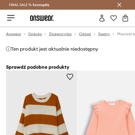
FINAL SALE %
Szczegóły
Oszczędzaj z Answear Club >
Answear
Dziecko
Dziewczynka
Odzież
Swetry
Mayoral s
Ten produkt jest aktualnie niedostępny
Sprawdź podobne produkty