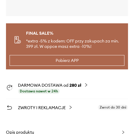
FINAL SALE%
*extra -5% z kodem: OFF przy zakupach za min.
399 zł. W appce masz extra -10%!
Pobierz APP
DARMOWA DOSTAWA od
280 zł
Dostawa nawet w 24h
ZWROTY I REKLAMACJE
Zwrot do 30 dni
Opis produktu