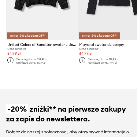
extra -5% z kodem: OFF*
extra -5% z kodem: OFF*
United Colors of Benetton sweter z domieszką wełny dziecięcy
Mayoral sweter dziecięcy
Cena aktualna:
Cena aktualna:
84,99 zł
64,99 zł
Cena regularna:
159,99 zł
Cena regularna:
119,99 zł
Najniższa cena:
89,99 zł
Najniższa cena:
71,99 zł
-20%
zniżki** na pierwsze zakupy
za zapis do newslettera.
Dołącz do naszej społeczności, aby otrzymywać informacje o