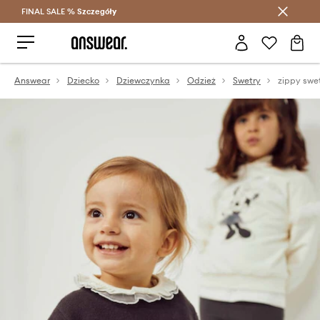
FINAL SALE %
Szczegóły
Oszczędzaj z Answear Club >
Answear
Dziecko
Dziewczynka
Odzież
Swetry
zippy swe