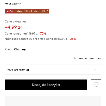
kolor czarny
-25%
extra -5% z kodem: OFF*
Cena aktualna:
44,99 zł
Cena regularna:
149,99 zł
-70%
Najniższa cena z 30 dni przed obniżką:
59,99 zł
 -25%
Kolor:
czarny
Tabela rozmiarów
Wybierz rozmiar
Dodaj do koszyka