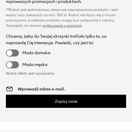
najnowszych promocjach i produktach.
**Rabat jest jednorazowy, obejmuje nieprzecenione produkty i jest
ważny przy zakupach za min. 350 zł. Rabat nie łączy się z innymi
promocjami, a niektóre produkty mogą być wyłączone z rabatu.
Szczegóły na stronie:
wykluczenia z promocji
.
Chcemy, żeby do Twojej skrzynki trafiało tylko to, co
naprawdę Cię interesuje. Powiedz, czy jest to:
Moda damska
Moda męska
Wybór oferty jest opcjonalny
Zapisz mnie