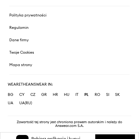
Polityka prywatności
Regulamin
Dane firmy
Twoje Cookies
Mapa strony
WEARETHEANSWEAR IN:
BG
CY
CZ
GR
HR
HU
IT
PL
RO
SI
SK
UA
UA(RU)
Zawartość tej strony jest chroniona prawem autorskim i należy do
Answear.com S.A.
Pobierz aplikację i kupuj