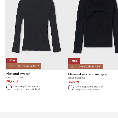
-10%
-40%
extra -5% z kodem: OFF*
extra -5% z kodem: OFF*
Mayoral sweter
Mayoral sweter dziecięcy
Cena aktualna:
Cena aktualna:
48,99 zł
41,99 zł
Cena regularna:
119,99 zł
Cena regularna:
139,99 zł
Najniższa cena:
54,99 zł
Najniższa cena:
69,99 zł