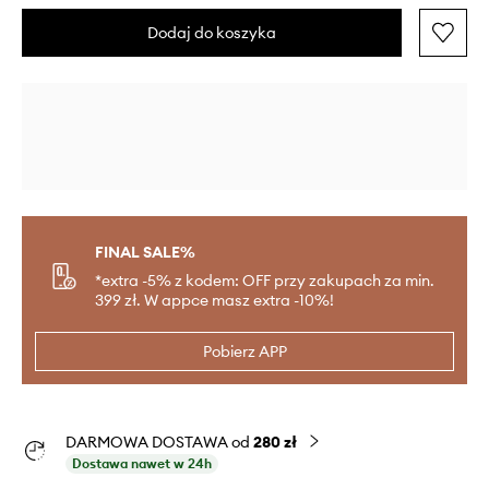
Dodaj do koszyka
FINAL SALE%
*extra -5% z kodem: OFF przy zakupach za min.
399 zł. W appce masz extra -10%!
Pobierz APP
DARMOWA DOSTAWA od
280 zł
Dostawa nawet w 24h