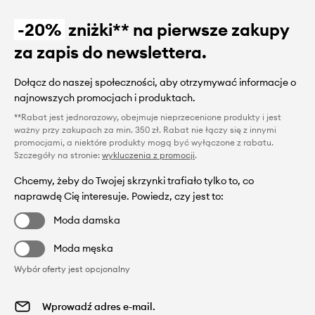
-20%
zniżki** na pierwsze zakupy
za zapis do newslettera.
Dołącz do naszej społeczności, aby otrzymywać informacje o
najnowszych promocjach i produktach.
**Rabat jest jednorazowy, obejmuje nieprzecenione produkty i jest
ważny przy zakupach za min. 350 zł. Rabat nie łączy się z innymi
promocjami, a niektóre produkty mogą być wyłączone z rabatu.
Szczegóły na stronie:
wykluczenia z promocji
.
Chcemy, żeby do Twojej skrzynki trafiało tylko to, co
naprawdę Cię interesuje. Powiedz, czy jest to:
Moda damska
Moda męska
Wybór oferty jest opcjonalny