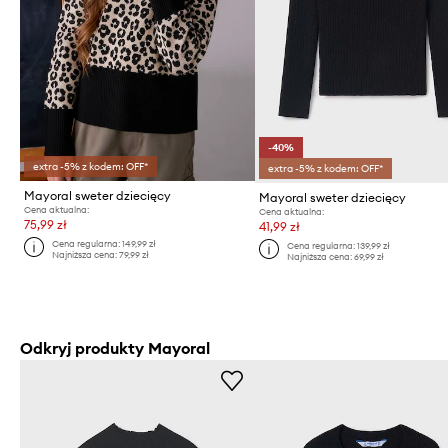
-40%
extra -5% z kodem: OFF*
extra -5% z kodem: OFF*
Mayoral sweter dziecięcy
Mayoral sweter dziecięcy
Cena aktualna:
Cena aktualna:
75,99 zł
41,99 zł
Cena regularna:
149,99 zł
Cena regularna:
139,99 zł
Najniższa cena:
79,99 zł
Najniższa cena:
69,99 zł
Odkryj produkty Mayoral