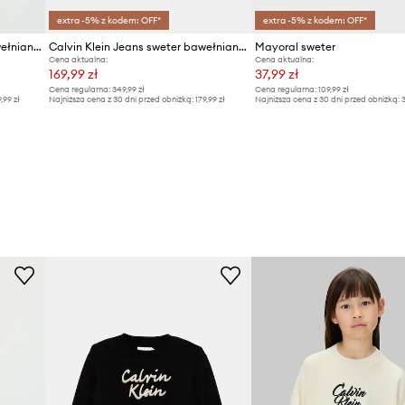
extra -5% z kodem: OFF*
extra -5% z kodem: OFF*
Calvin Klein Jeans sweter bawełniany dziecięcy
Calvin Klein Jeans sweter bawełniany dziecięcy
Mayoral sweter
Cena aktualna:
Cena aktualna:
169,99 zł
37,99 zł
Cena regularna:
349,99 zł
Cena regularna:
109,99 zł
9,99 zł
Najniższa cena z 30 dni przed obniżką:
179,99 zł
Najniższa cena z 30 dni przed obniżką:
3