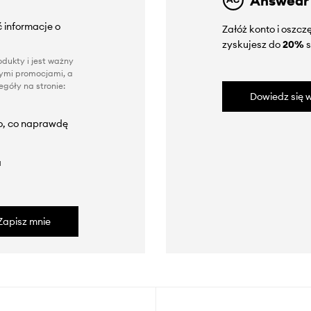
Answear
 informacje o
Załóż konto i oszc
zyskujesz do
20%
s
dukty i jest ważny
nnymi promocjami, a
góły na stronie:
Dowiedz się w
to, co naprawdę
a
Zapisz mnie