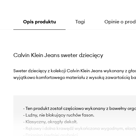
Opis produktu
Tagi
Opinie o prod
Calvin Klein Jeans sweter dziecięcy
Sweter dziecięcy z kolekcji Calvin Klein Jeans wykonany z gład
wyjątkowo komfortowego materiału z wysoką zawartością ba
- Ten produkt został częściowo wykonany z bawełny orga
- Luźny, nie blokujący ruchów fason.
- Klasyczny, okrągły dekolt.
- Rękawy i dolna krawędź wykończona wygodnym, elas
- Dzianina średniej grubości.