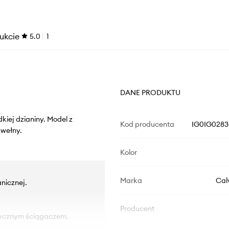
ukcie
5.0
1
DANE PRODUKTU
kiej dzianiny. Model z
Kod producenta
IG0IG02830
wełny.
Kolor
Marka
Cal
nicznej.
Producent
tycznym ściągaczem.