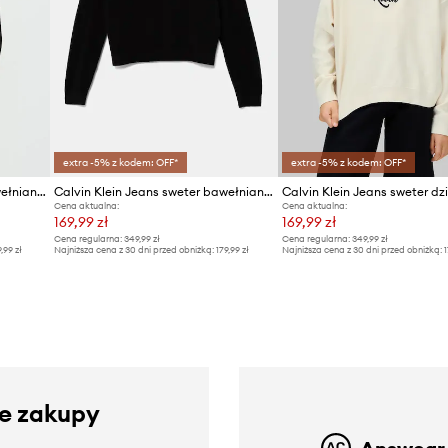
extra -5% z kodem: OFF*
extra -5% z kodem: OFF*
Calvin Klein Jeans sweter bawełniany dziecięcy
Calvin Klein Jeans sweter bawełniany dziecięcy
Calvin Klein Jeans sweter dz
Cena aktualna:
Cena aktualna:
169,99 zł
169,99 zł
Cena regularna:
349,99 zł
Cena regularna:
349,99 zł
9,99 zł
Najniższa cena z 30 dni przed obniżką:
179,99 zł
Najniższa cena z 30 dni przed obniżką:
1
ze zakupy