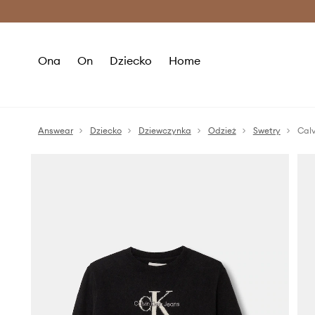
Premium Fashion Benefits >
O
Ona
On
Dziecko
Home
Answear
Dziecko
Dziewczynka
Odzież
Swetry
Calv