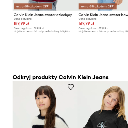
extra -5% z kodem: OFF*
extra -5% z kodem: OFF*
Calvin Klein Jeans sweter dziecięcy
Cena aktualna:
Cena aktualna:
189,99 zł
169,99 zł
Cena regularna:
399,99 zł
Cena regularna:
379,99 zł
Najniższa cena z 30 dni przed obniżką:
209,99 zł
Najniższa cena z 30 dni przed obniżką:
17
Odkryj produkty Calvin Klein Jeans