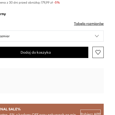
ena z 30 dni przed obniżką:
179,99 zł
 -5%
arny
Tabela rozmiarów
rozmiar
Dodaj do koszyka
INAL SALE%
Pobierz APP
extra -5% z kodem: OFF przy zakupach za min.