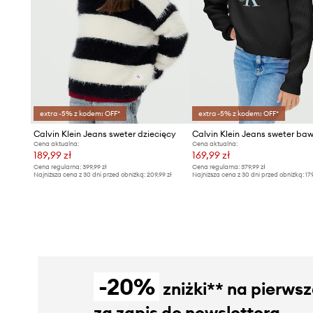
extra -5% z kodem: OFF*
extra -5% z kodem: OFF*
Calvin Klein Jeans sweter dziecięcy
Cena aktualna:
Cena aktualna:
189,99 zł
169,99 zł
Cena regularna:
399,99 zł
Cena regularna:
379,99 zł
Najniższa cena z 30 dni przed obniżką:
209,99 zł
Najniższa cena z 30 dni przed obniżką:
17
-20%
zniżki** na pierws
za zapis do newslettera.