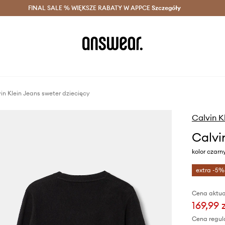
szczędzaj z Answear Club >
FINAL SALE % WIĘKSZE RABATY W APPCE
Dostawa nawet w 24h >
Szczegóły
News
in Klein Jeans sweter dziecięcy
Calvin K
Calvi
kolor czar
extra -5%
Cena aktua
169,99 
Cena regul