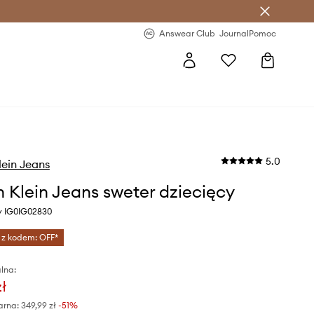
letter >
Regularne nowości >
Answear Club
Journal
Pomoc
5.0
lein Jeans
n Klein Jeans sweter dziecięcy
ny IG0IG02830
 z kodem: OFF*
lna:
zł
arna:
349,99 zł
-51%