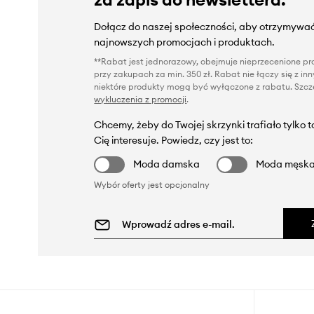
Dołącz do naszej społeczności, aby otrzymywać
najnowszych promocjach i produktach.
**Rabat jest jednorazowy, obejmuje nieprzecenione pro
przy zakupach za min. 350 zł. Rabat nie łączy się z i
niektóre produkty mogą być wyłączone z rabatu. Szcze
wykluczenia z promocji
.
Chcemy, żeby do Twojej skrzynki trafiało tylko 
Cię interesuje. Powiedz, czy jest to:
Moda damska
Moda męsk
Wybór oferty jest opcjonalny