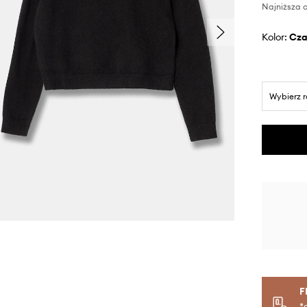
Najniższa c
Kolor:
cz
Wybierz 
F
*