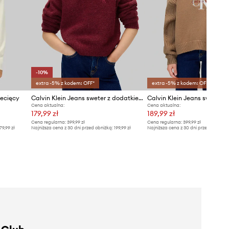
-10%
extra -5% z kodem: OFF*
extra -5% z kodem: OFF*
iecięcy
Calvin Klein Jeans sweter z dodatkiem wełny dziecięcy
Cena aktualna:
Cena aktualna:
179,99 zł
189,99 zł
Cena regularna:
399,99 zł
Cena regularna:
399,99 zł
79,99 zł
Najniższa cena z 30 dni przed obniżką:
199,99 zł
Najniższa cena z 30 dni przed obniżką