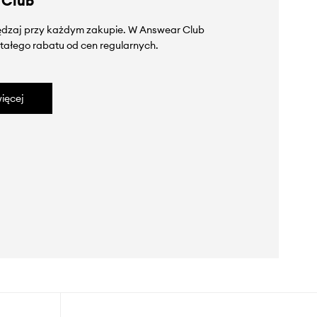
 Club
zędzaj przy każdym zakupie. W Answear Club
tałego rabatu od cen regularnych.
ięcej