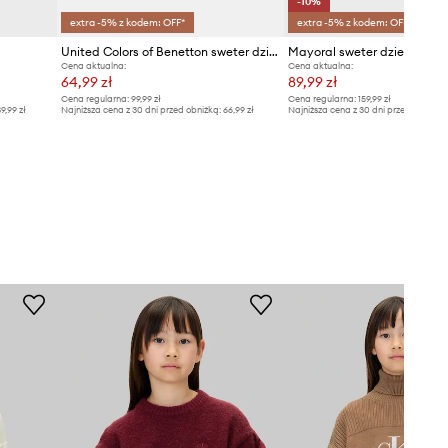
-10%
extra -5% z kodem: OFF*
extra -5% z kodem: OFF*
United Colors of Benetton sweter dziecięcy
Mayoral sweter dziecięcy
Cena aktualna:
Cena aktualna:
64,99 zł
89,99 zł
Cena regularna:
99,99 zł
Cena regularna:
159,99 zł
9,99 zł
Najniższa cena z 30 dni przed obniżką:
66,99 zł
Najniższa cena z 30 dni przed obniżką