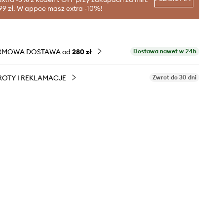
99 zł. W appce masz extra -10%!
RMOWA DOSTAWA od
280 zł
Dostawa nawet w 24h
OTY I REKLAMACJE
Zwrot do 30 dni