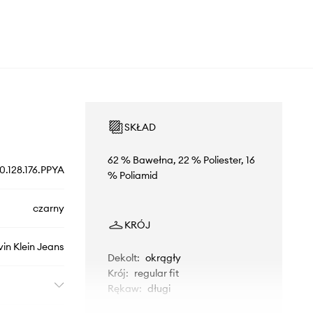
SKŁAD
62 % Bawełna, 22 % Poliester, 16
.128.176.PPYA
% Poliamid
czarny
KRÓJ
vin Klein Jeans
Dekolt
:
okrągły
Krój
:
regular fit
Rękaw
:
długi