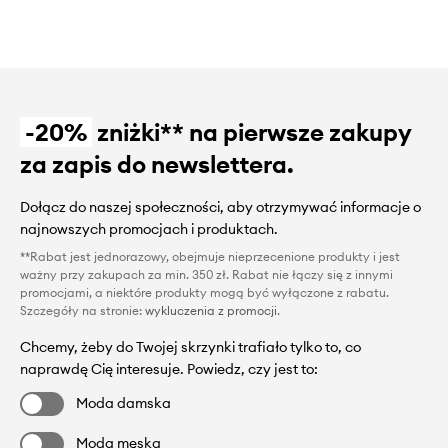
-20%
zniżki** na pierwsze zakupy
za zapis do newslettera.
Dołącz do naszej społeczności, aby otrzymywać informacje o
najnowszych promocjach i produktach.
**Rabat jest jednorazowy, obejmuje nieprzecenione produkty i jest
ważny przy zakupach za min. 350 zł. Rabat nie łączy się z innymi
promocjami, a niektóre produkty mogą być wyłączone z rabatu.
Szczegóły na stronie:
wykluczenia z promocji
.
Chcemy, żeby do Twojej skrzynki trafiało tylko to, co
naprawdę Cię interesuje. Powiedz, czy jest to:
Moda damska
Moda męska