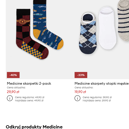
-40%
-33%
Medicine skarpetki 2-pack
Cena aktualna:
Cena aktualna:
29,90 zł
19,90 zł
Cena regularna:
49,90 zł
Cena regularna:
39,90 zł
Najniższa cena:
49,90 zł
Najniższa cena:
29,90 zł
Odkryj produkty Medicine