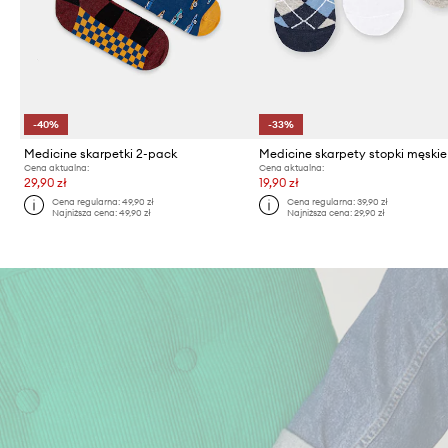
-40%
-33%
Medicine skarpetki 2-pack
Cena aktualna:
Cena aktualna:
29,90 zł
19,90 zł
Cena regularna:
49,90 zł
Cena regularna:
39,90 zł
Najniższa cena:
49,90 zł
Najniższa cena:
29,90 zł