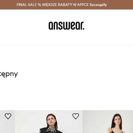
szczędzaj z Answear Club >
FINAL SALE % WIĘKSZE RABATY W APPCE
Dostawa nawet w 24h >
Szczegóły
News
stępny