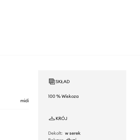
SKŁAD
100 % Wiskoza
midi
KRÓJ
Dekolt
:
w serek
Rękaw
:
długi