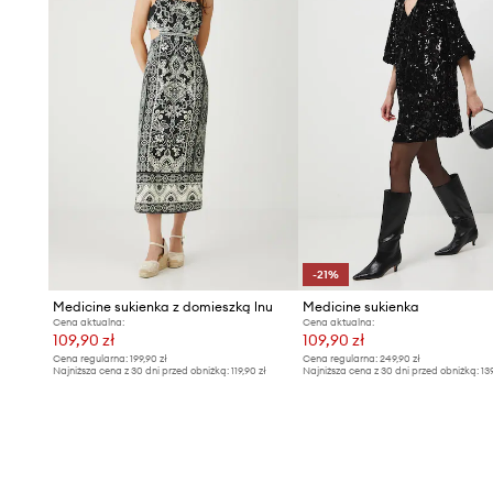
-21%
Medicine sukienka z domieszką lnu
Medicine sukienka
Cena aktualna:
Cena aktualna:
109,90 zł
109,90 zł
Cena regularna:
199,90 zł
Cena regularna:
249,90 zł
Najniższa cena z 30 dni przed obniżką:
119,90 zł
Najniższa cena z 30 dni przed obniżką:
13