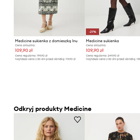
-21%
Medicine sukienka z domieszką lnu
Medicine sukienka
Cena aktualna:
Cena aktualna:
109,90 zł
109,90 zł
Cena regularna:
199,90 zł
Cena regularna:
249,90 zł
Najniższa cena z 30 dni przed obniżką:
119,90 zł
Najniższa cena z 30 dni przed obniżką:
13
Odkryj produkty Medicine