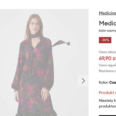
Medicin
Medic
kolor czarn
-30%
Cena aktua
69,90 z
Cena regul
Najniższa c
Kolor:
cz
Produkt 
Niestety 
produktami