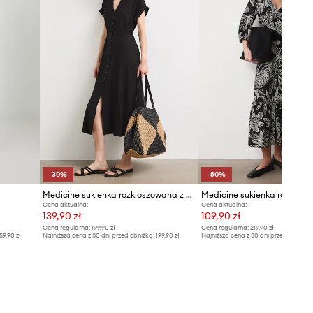
-30%
-50%
Medicine sukienka rozkloszowana z wiskozą
Cena aktualna:
Cena aktualna:
139,90 zł
109,90 zł
Cena regularna:
199,90 zł
Cena regularna:
219,90 zł
59,90 zł
Najniższa cena z 30 dni przed obniżką:
199,90 zł
Najniższa cena z 30 dni przed obniżką