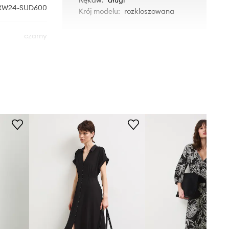
RW24-SUD600
Krój modelu
:
rozkloszowana
czarny
Medicine