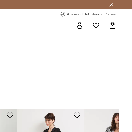
letter >
Regularne nowości >
Answear Club
Journal
Pomoc