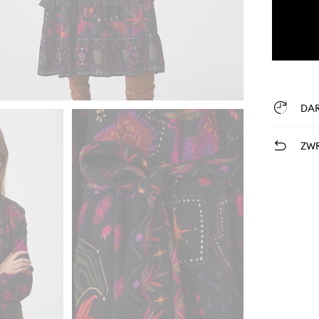
DA
ZWR