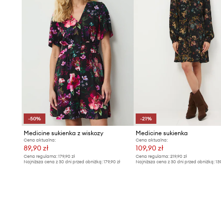
-50%
-21%
Medicine sukienka z wiskozy
Medicine sukienka
Cena aktualna:
Cena aktualna:
89,90 zł
109,90 zł
Cena regularna:
179,90 zł
Cena regularna:
219,90 zł
Najniższa cena z 30 dni przed obniżką:
179,90 zł
Najniższa cena z 30 dni przed obniżką:
13