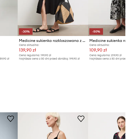
-30%
-50%
Medicine sukienka rozkloszowana z wiskozą
Cena aktualna:
Cena aktualna:
139,90 zł
109,90 zł
Cena regularna:
199,90 zł
Cena regularna:
219,90 zł
59,90 zł
Najniższa cena z 30 dni przed obniżką:
199,90 zł
Najniższa cena z 30 dni przed obniżką