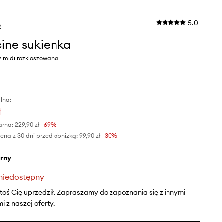
5.0
e
ine sukienka
y midi rozkloszowana
lna:
ł
arna:
229,90 zł
-69%
ena z 30 dni przed obniżką:
99,90 zł
 -30%
arny
niedostępny
ktoś Cię uprzedził. Zapraszamy do zapoznania się z innymi
 z naszej oferty.