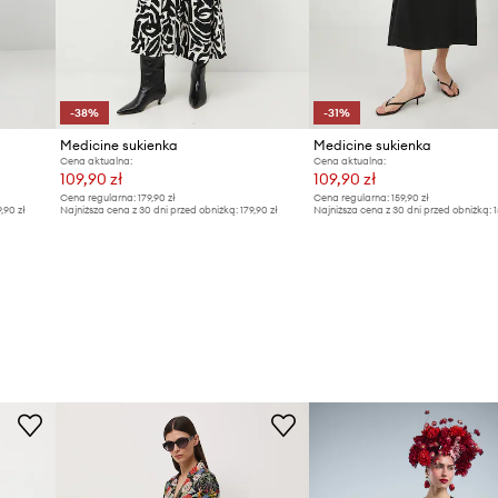
-38%
-31%
Medicine sukienka
Medicine sukienka
Cena aktualna:
Cena aktualna:
109,90 zł
109,90 zł
Cena regularna:
179,90 zł
Cena regularna:
159,90 zł
9,90 zł
Najniższa cena z 30 dni przed obniżką:
179,90 zł
Najniższa cena z 30 dni przed obniżką:
1