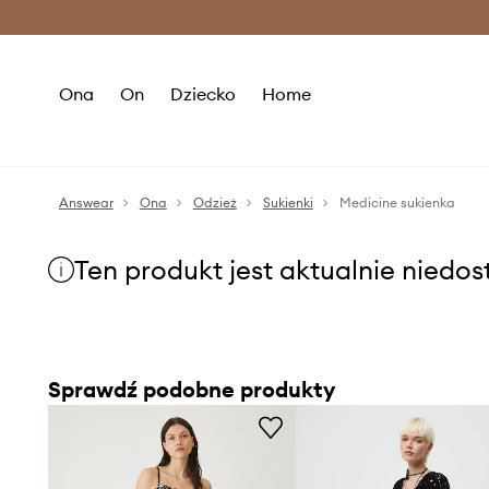
Premium Fashion Benefits >
O
Ona
On
Dziecko
Home
Answear
Ona
Odzież
Sukienki
Medicine sukienka
Ten produkt jest aktualnie niedo
Sprawdź podobne produkty