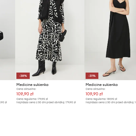
-38%
-31%
Medicine sukienka
Medicine sukienka
Cena aktualna:
Cena aktualna:
109,90 zł
109,90 zł
Cena regularna:
179,90 zł
Cena regularna:
159,90 zł
9,90 zł
Najniższa cena z 30 dni przed obniżką:
179,90 zł
Najniższa cena z 30 dni przed obniżką:
1