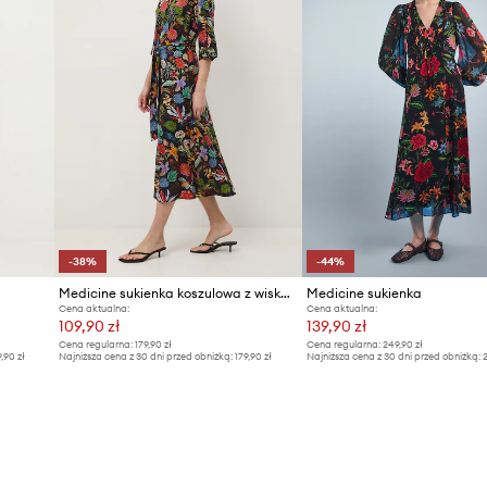
-38%
-44%
Medicine sukienka koszulowa z wiskozy
Medicine sukienka
Cena aktualna:
Cena aktualna:
109,90 zł
139,90 zł
Cena regularna:
179,90 zł
Cena regularna:
249,90 zł
9,90 zł
Najniższa cena z 30 dni przed obniżką:
179,90 zł
Najniższa cena z 30 dni przed obniżką:
2