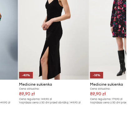
-40%
-18%
Medicine sukienka
Medicine sukienka
Cena aktualna:
Cena aktualna:
89,90 zł
89,90 zł
Cena regularna:
149,90 zł
Cena regularna:
179,90 zł
49,90 zł
Najniższa cena z 30 dni przed obniżką:
149,90 zł
Najniższa cena z 30 dni przed obniżką