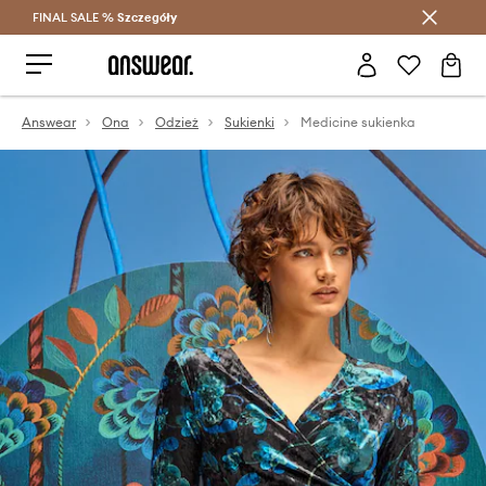
FINAL SALE %
Szczegóły
Oszczędzaj z Answear Club >
Answear
Ona
Odzież
Sukienki
Medicine sukienka