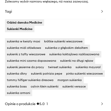
Zalecamy wybór rozmiaru większego, niż nosisz zazwyczaj.
Tagi
Odzież damska Medicine
Sukienki Medicine
sukienka w kwiaty maxi
krótkie sukienki wieczorowe
sukienka midi ołówkowa
sukienka z głębokim dekoltem
sukienki z tafty wieczorowe
sukienka koktajlowa rozkloszowana
sukienka mini czarna dopasowana
sukienki na długi rękaw
sukienki jesienne do pracy
twinset sukienka
sukienka mayoral
sukienka dkny
sukienki patrizia pepe
pinko sukienki wieczorowe
tommy hilfiger sukienka dresowa
morgan sukienka
sukienka boss
calvin klein sukienki
sukienki versace
sukienka armani
Opinie o produkcie
5.0
1