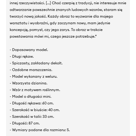
innej rzeczywistości. [...] Choć czerpię z tradycji, nie interesuje mnie
odtwarzanie powszechnie znanych ludowych wzorów, staram się
tworzyć nową jakość. Każdy obraz to wyzwanie dla mojego
warsztatu i wyobraźni, gdy zaczynam nowy, mam jedynie
koncepcję, pomysł, czy jego zarys. To obraz w trakcie
powstawania mówi mi, czego jeszcze potrzebuje.”
- Dopasowany model.
- Długi rękaw.
- Spiczasty, zakładany dekolt.
- Ozdobne marszczenia.
- Model wykonany z weluru.
- Wzorzysta dzianina.
- Wzór z motywem roślinnym.
- Model o długości mini.
- Długość rękawa: 60 cm.
- Szerokość w biuście: 40 cm.
- Szerokość w talii: 33 cm.
- Długość: 87 cm.
- Wymiary podane dla rozmiaru: S.