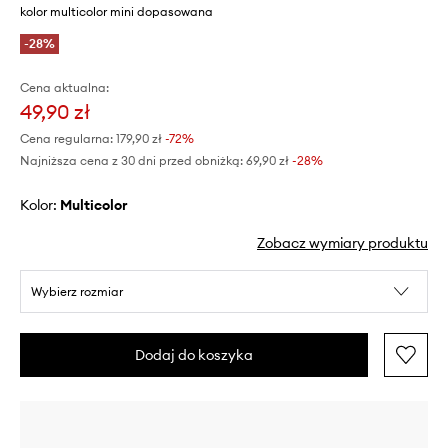
kolor multicolor mini dopasowana
-28%
Cena aktualna:
49,90 zł
Cena regularna:
179,90 zł
-72%
Najniższa cena z 30 dni przed obniżką:
69,90 zł
 -28%
Kolor:
multicolor
Zobacz wymiary produktu
Wybierz rozmiar
Dodaj do koszyka