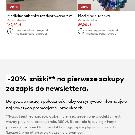
-32%
-18%
Medicine sukienka rozkloszowana z wiskozą
Medicine sukienka
Cena aktualna:
Cena aktualna:
169,90 zł
89,90 zł
Cena regularna:
249,90 zł
Cena regularna:
159,90 zł
Najniższa cena:
249,90 zł
Najniższa cena:
109,90 zł
-20%
zniżki** na pierwsze zakupy
za zapis do newslettera.
Dołącz do naszej społeczności, aby otrzymywać informacje o
najnowszych promocjach i produktach.
**Rabat jest jednorazowy, obejmuje nieprzecenione produkty i jest
ważny przy zakupach za min. 350 zł. Rabat nie łączy się z innymi
promocjami, a niektóre produkty mogą być wyłączone z rabatu.
Szczegóły na stronie:
wykluczenia z promocji
.