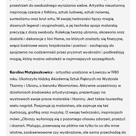
przestrzeń do swobodnego wyrażania siebie. Artystka nieustanną
inspirację czerpie z folkloru, sztuki ludowej, sztuki naiwnej,
surrealizmu oraz brut artu. W swojej twórczości łączy magię
dawnych legend i oryginalność, a jej technika spaja malarską
precyzję z dozą swobody. Kolekcję tworzą ubrania, akcesoria oraz
dodatki i dekoracje z linii Home, na których znalazły się finezyjne,
wręcz baśniowe wzory krajobrazów i postaci - zachęcają do
spojrzenia na codzienność przez pryzmat wyobraźni i podkreślają
magię, którą można odnaleźć w najmniejszych szczegółach.
Karolina Matyjaszkowicz
- artystka urodzona w Łowiczu w 1980
roku. Ukończyła łódzką Akademię Sztuk Pięknych na Wydziale
Tkaniny i Ubioru, o kierunku Wzornictwo. Aktywnie uczestniczy w
działaniach środowiska artystycznego, prezentując na
wystawach swoje prace malarskie i tkaniny. Jest także laureatką
wielu nagród. Pasjonuje ją malarstwo, ale zajmuje się też
ilustracją, grafiką oraz muzyką. O swojej twórczości, inspiracjach
mówi: „Obrazy wyłaniają się z pozornego chaosu zdarzeń, przeżyć
i doznań. Malując, przenoszę na płótno nie tylko to co dla mnie
istotne, zaobserwowane czy wyobrażone, ale sama przechodzę do