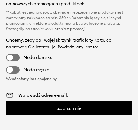
najnowszych promocjach i produktach.
**Rabat jest jednorazowy, obejmuje nieprzecenione produkty i jest
ważny przy zakupach za min. 350 zł. Rabat nie łączy się z innymi
promocjami, a niektóre produkty mogą być wyłączone z rabatu.
Szczegóły na stronie:
wykluczenia z promocji
.
Chcemy, żeby do Twojej skrzynki trafiało tylko to, co
naprawdę Cię interesuje. Powiedz, czy jest to:
Moda damska
Moda męska
Wybór oferty jest opcjonalny
Zapisz mnie