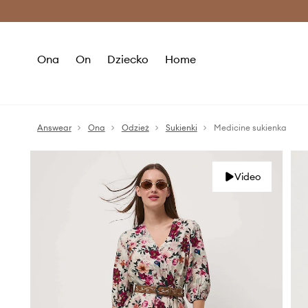
Premium Fashion Benefits >
O
Ona
On
Dziecko
Home
Answear
Ona
Odzież
Sukienki
Medicine sukienka
Video