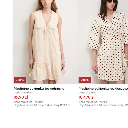
Pasek widoczny na zdjęciu nie jest dołączony do produkt
-50%
-38%
Medicine sukienka bawełniana
Cena aktualna:
Cena aktualna:
89,90 zł
109,90 zł
Cena regularna:
179,90 zł
Cena regularna:
179,90 zł
Najniższa cena z 30 dni przed obniżką:
179,90 zł
Najniższa cena z 30 dni przed obniżką:
17