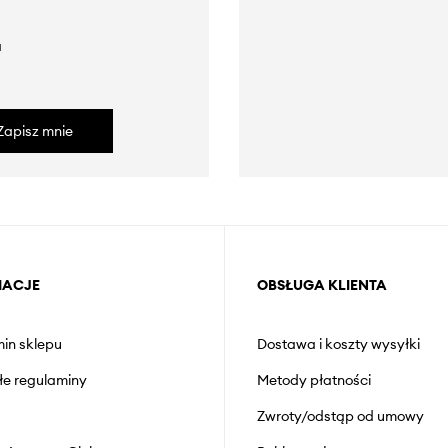
a
Zapisz mnie
MACJE
OBSŁUGA KLIENTA
in sklepu
Dostawa i koszty wysyłki
łe regulaminy
Metody płatności
Zwroty/odstąp od umowy