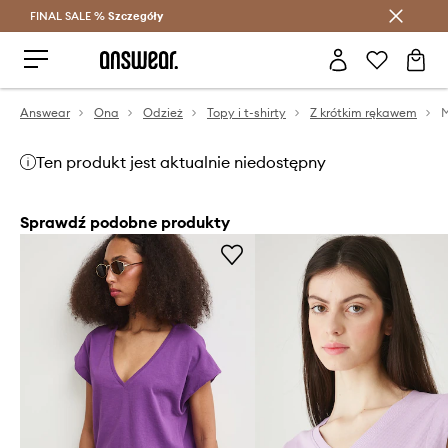
FINAL SALE %
Szczegóły
Oszczędzaj z Answear Club >
Answear
Ona
Odzież
Topy i t-shirty
Z krótkim rękawem
M
Ten produkt jest aktualnie niedostępny
Sprawdź podobne produkty