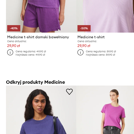
-40%
-50%
Medicine t-shirt damski bawełniany
Medicine t-shirt
Cena aktualna:
Cena aktualna:
29,90 zł
29,90 zł
Cena regularna:
49,90 zł
Cena regularna:
59,90 zł
Najniższa cena:
49,90 zł
Najniższa cena:
59,90 zł
Odkryj produkty Medicine