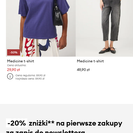
-50%
Medicine t-shirt
Medicine t-shirt
Cena aktualna:
29,90 zł
49,90 zł
Cena regularna:
59,90 zł
Najniższa cena:
59,90 zł
-20%
zniżki** na pierwsze zakupy
za zapis do newslettera.