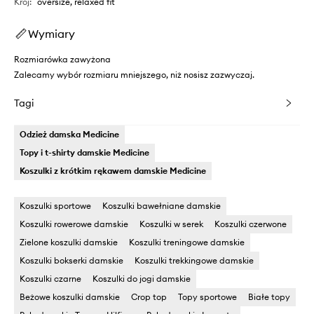
Krój
:
oversize, relaxed fit
Wymiary
Rozmiarówka zawyżona
Zalecamy wybór rozmiaru mniejszego, niż nosisz zazwyczaj.
Tagi
Odzież damska Medicine
Topy i t-shirty damskie Medicine
Koszulki z krótkim rękawem damskie Medicine
Koszulki sportowe
Koszulki bawełniane damskie
Koszulki rowerowe damskie
Koszulki w serek
Koszulki czerwone
Zielone koszulki damskie
Koszulki treningowe damskie
Koszulki bokserki damskie
Koszulki trekkingowe damskie
Koszulki czarne
Koszulki do jogi damskie
Beżowe koszulki damskie
Crop top
Topy sportowe
Białe topy