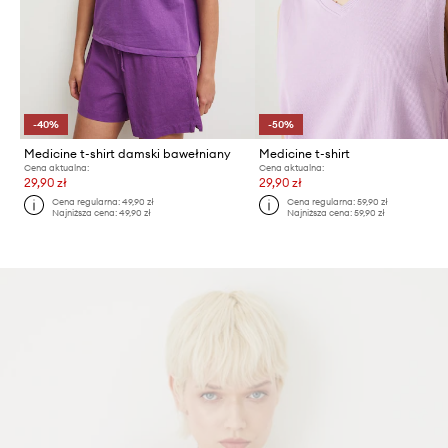
-40%
-50%
Medicine t-shirt damski bawełniany
Medicine t-shirt
Cena aktualna:
Cena aktualna:
29,90 zł
29,90 zł
Cena regularna:
49,90 zł
Cena regularna:
59,90 zł
Najniższa cena:
49,90 zł
Najniższa cena:
59,90 zł