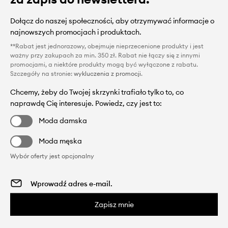
Dołącz do naszej społeczności, aby otrzymywać informacje o
najnowszych promocjach i produktach.
**Rabat jest jednorazowy, obejmuje nieprzecenione produkty i jest
ważny przy zakupach za min. 350 zł. Rabat nie łączy się z innymi
promocjami, a niektóre produkty mogą być wyłączone z rabatu.
Szczegóły na stronie:
wykluczenia z promocji
.
Chcemy, żeby do Twojej skrzynki trafiało tylko to, co
naprawdę Cię interesuje. Powiedz, czy jest to:
Moda damska
Moda męska
Wybór oferty jest opcjonalny
Zapisz mnie