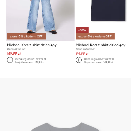
-50%
extra -5% z kodem: OFF*
extra -5% z kodem: OFF*
Michael Kors t-shirt dziecięcy
Michael Kors t-shirt dziecięcy
Cena aktualna:
Cena aktualna:
169,99 zł
94,99 zł
Cena regularna:
279,99 zł
Cena regularna:
189,99 zł
Najniższa cena:
179,99 zł
Najniższa cena:
189,99 zł