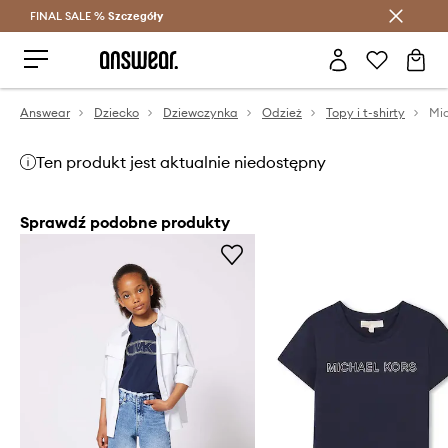
FINAL SALE %
Szczegóły
Oszczędzaj z Answear Club >
Answear
Dziecko
Dziewczynka
Odzież
Topy i t-shirty
Mic
Ten produkt jest aktualnie niedostępny
Sprawdź podobne produkty