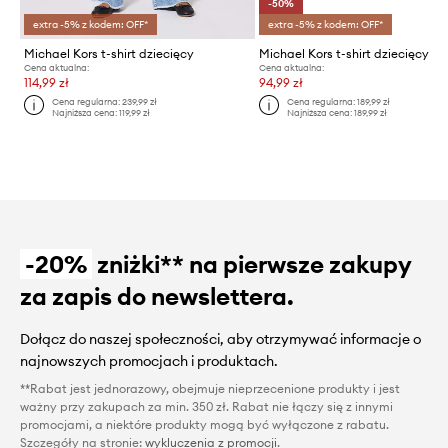
-50%
extra -5% z kodem: OFF*
extra -5% z kodem: OFF*
Michael Kors t-shirt dziecięcy
Michael Kors t-shirt dziecięcy
Cena aktualna:
Cena aktualna:
114,99 zł
94,99 zł
Cena regularna:
239,99 zł
Cena regularna:
189,99 zł
Najniższa cena:
119,99 zł
Najniższa cena:
189,99 zł
-20%
zniżki** na pierwsze zakupy
za zapis do newslettera.
Dołącz do naszej społeczności, aby otrzymywać informacje o
najnowszych promocjach i produktach.
**Rabat jest jednorazowy, obejmuje nieprzecenione produkty i jest
ważny przy zakupach za min. 350 zł. Rabat nie łączy się z innymi
promocjami, a niektóre produkty mogą być wyłączone z rabatu.
Szczegóły na stronie:
wykluczenia z promocji
.