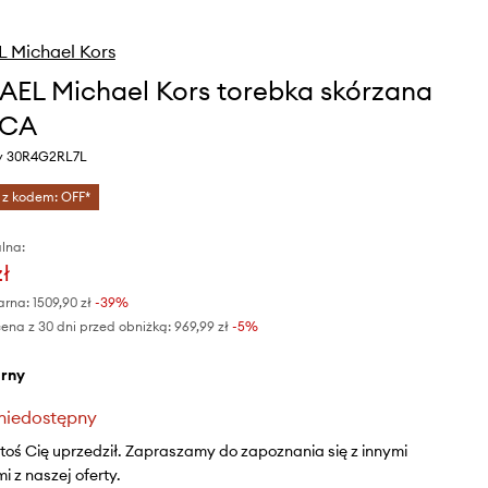
 Michael Kors
EL Michael Kors torebka skórzana
ECA
ny 30R4G2RL7L
 z kodem: OFF*
lna:
zł
arna:
1509,90 zł
-39%
ena z 30 dni przed obniżką:
969,99 zł
 -5%
arny
niedostępny
ktoś Cię uprzedził. Zapraszamy do zapoznania się z innymi
 z naszej oferty.