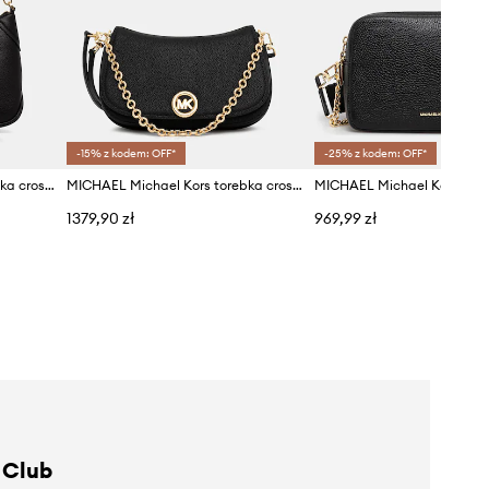
-15% z kodem: OFF*
-25% z kodem: OFF*
MICHAEL Michael Kors torebka crossbody damska skórzana
MICHAEL Michael Kors torebka crossbody damska skórzana
1379,90 zł
969,99 zł
 Club