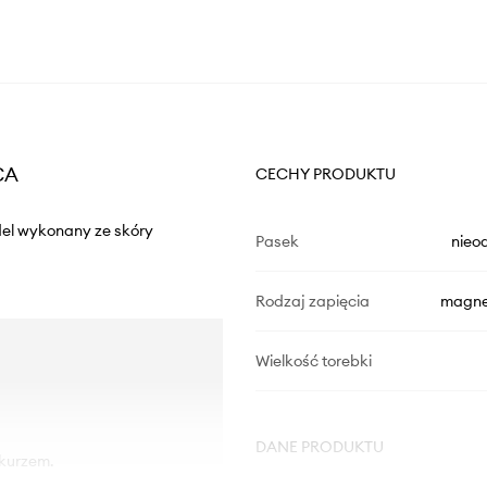
CA
CECHY PRODUKTU
del wykonany ze skóry
Pasek
nieo
Rodzaj zapięcia
magne
Wielkość torebki
DANE PRODUKTU
 kurzem.