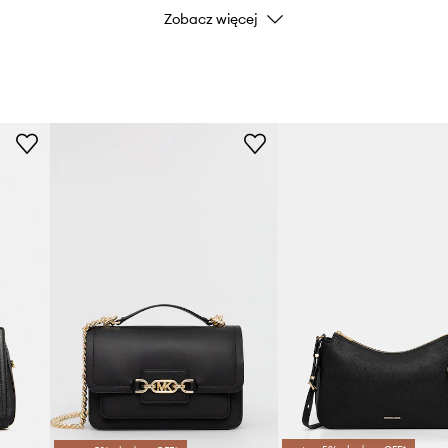
Zobacz więcej
Kod producenta
Kolor producenta
Kolor
Marka
MICHAEL
ID Produktu