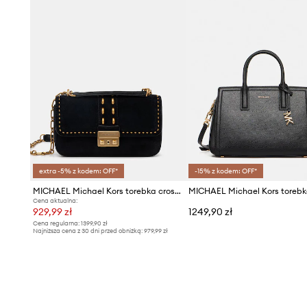
extra -5% z kodem: OFF*
-15% z kodem: OFF*
MICHAEL Michael Kors torebka crossbody damska zamszowa
Cena aktualna:
929,99 zł
1249,90 zł
Cena regularna:
1399,90 zł
Najniższa cena z 30 dni przed obniżką:
979,99 zł