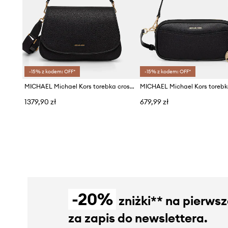
-15% z kodem: OFF*
-15% z kodem: OFF*
MICHAEL Michael Kors torebka crossbody damska skórzana Holmes
1379,90 zł
679,99 zł
-20%
zniżki** na pierws
za zapis do newslettera.