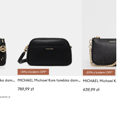
-15% z kodem: OFF*
-25% z kodem: OFF*
MICHAEL Michael Kors torebka damska skórzana
MICHAEL Michael Kors torebka damska skórzana
789,99 zł
639,99 zł
069,90 zł