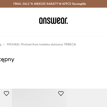
szczędzaj z Answear Club >
FINAL SALE % WIĘKSZE RABATY W APPCE
Dostawa nawet w 24h >
Szczegóły
News
i
MICHAEL Michael Kors torebka skórzana TRIBECA
stępny