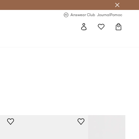
letter >
Regularne nowości >
Answear Club
Journal
Pomoc