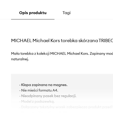
Opis produktu
Tagi
MICHAEL Michael Kors torebka skórzana TRIBE
Mała torebka z kolekcji MICHAEL Michael Kors. Zapinany mo
naturalnej.
- Klapa zapinana na magnes.
- Nie mieści formatu A4.
- Nieodpinany pasek bez regulacji.
- Model z podszewką.
- Dołączony tekstylny worek zabezpiecza produkt przed
- Wsuwana kieszeń wewnętrzna.