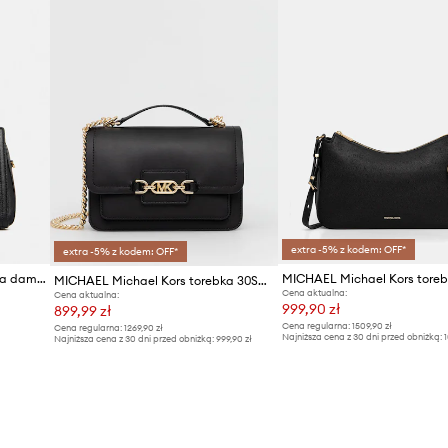
extra -5% z kodem: OFF*
extra -5% z kodem: OFF*
MICHAEL Michael Kors torebka damska skórzana LAILA
MICHAEL Michael Kors torebka 30S2G7HL3L
Cena aktualna:
Cena aktualna:
999,90 zł
899,99 zł
Cena regularna:
1509,90 zł
Cena regularna:
1269,90 zł
Najniższa cena z 30 dni przed obniżką:
1
Najniższa cena z 30 dni przed obniżką:
999,90 zł