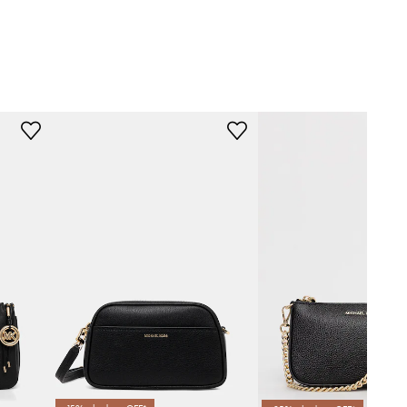
30R4G2RL7L
001
czarny
 Michael Kors