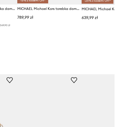
-15% z kodem: OFF*
-25% z kodem: OFF*
MICHAEL Michael Kors torebka damska skórzana
MICHAEL Michael Kors torebka damska skórzana
789,99 zł
639,99 zł
069,90 zł