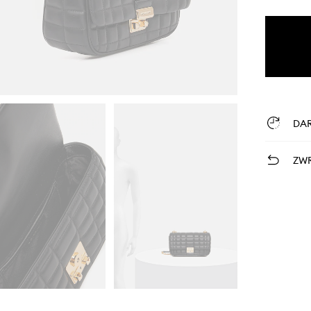
DA
ZWR