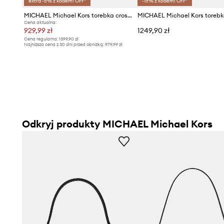
extra -5% z kodem: OFF*
-15% z kodem: OFF*
MICHAEL Michael Kors torebka crossbody damska zamszowa
Cena aktualna:
929,99 zł
1249,90 zł
Cena regularna:
1399,90 zł
Najniższa cena z 30 dni przed obniżką:
979,99 zł
Odkryj produkty MICHAEL Michael Kors