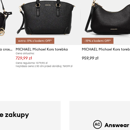
extra -5% z kodem: OFF*
-15% z kodem: OFF*
MICHAEL Michael Kors torebka crossbody damska skórzana May
MICHAEL Michael Kors torebka
Cena aktualna:
729,99 zł
959,99 zł
Cena regularna:
1079,90 zł
Najniższa cena z 30 dni przed obniżką:
769,99 zł
ze zakupy
Answear