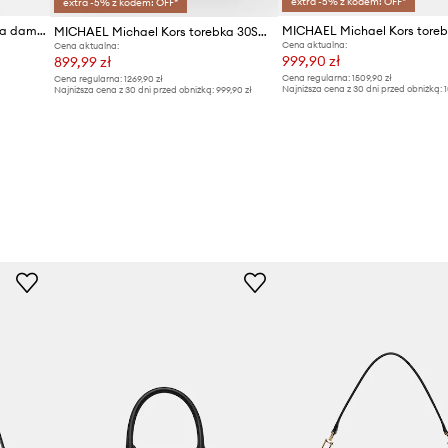
extra -5% z kodem: OFF*
extra -5% z kodem: OFF*
MICHAEL Michael Kors torebka damska skórzana LAILA
MICHAEL Michael Kors torebka 30S2G7HL3L
Cena aktualna:
Cena aktualna:
999,90 zł
899,99 zł
Cena regularna:
1509,90 zł
Cena regularna:
1269,90 zł
Najniższa cena z 30 dni przed obniżką:
1
Najniższa cena z 30 dni przed obniżką:
999,90 zł