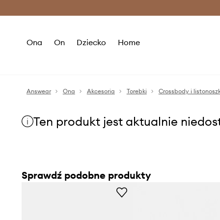
Premium Fashion Benefits >
O
Ona
On
Dziecko
Home
Answear
Ona
Akcesoria
Torebki
Crossbody i listonoszk
Ten produkt jest aktualnie niedo
Sprawdź podobne produkty