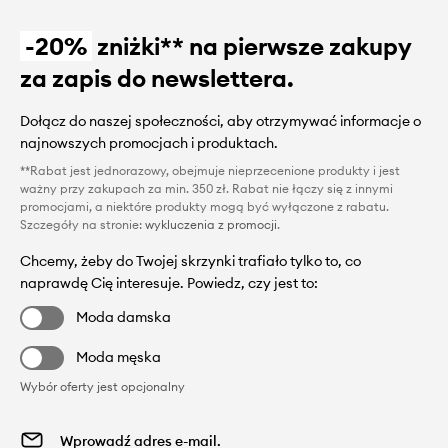
-20%
zniżki** na pierwsze zakupy
za zapis do newslettera.
Dołącz do naszej społeczności, aby otrzymywać informacje o
najnowszych promocjach i produktach.
**Rabat jest jednorazowy, obejmuje nieprzecenione produkty i jest
ważny przy zakupach za min. 350 zł. Rabat nie łączy się z innymi
promocjami, a niektóre produkty mogą być wyłączone z rabatu.
Szczegóły na stronie:
wykluczenia z promocji
.
Chcemy, żeby do Twojej skrzynki trafiało tylko to, co
naprawdę Cię interesuje. Powiedz, czy jest to:
Moda damska
Moda męska
Wybór oferty jest opcjonalny