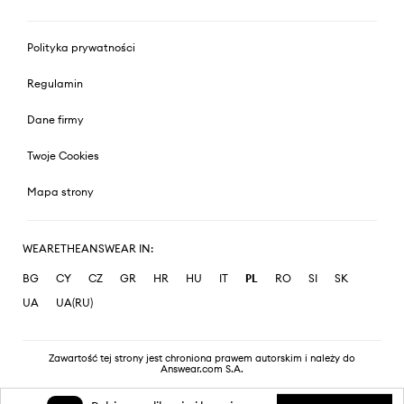
Polityka prywatności
Regulamin
Dane firmy
Twoje Cookies
Mapa strony
WEARETHEANSWEAR IN:
BG
CY
CZ
GR
HR
HU
IT
PL
RO
SI
SK
UA
UA(RU)
Zawartość tej strony jest chroniona prawem autorskim i należy do
Answear.com S.A.