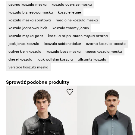
czarna koszula meska
koszula oversize męska
koszula biznesowa męska
koszule letnie
koszula męska sportowa
medicine koszula meska
koszula jeansowa levis
koszula tommy jeans
koszula męska gant
koszula ralph lauren męska czarna
jack jones koszula
koszula seidensticker
czarna koszula lacoste
calvin klein koszula
koszula boss męska
guess koszula meska
diesel koszula
jack wolfskin koszula
allsaints koszula
versace koszula męska
Sprawdź podobne produkty