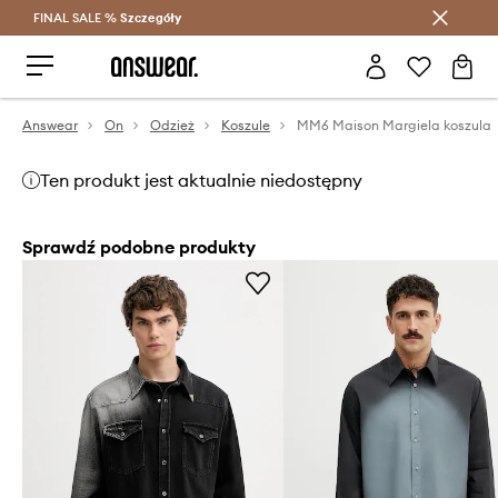
FINAL SALE %
Szczegóły
Oszczędzaj z Answear Club >
Answear
On
Odzież
Koszule
MM6 Maison Margiela koszula
Ten produkt jest aktualnie niedostępny
Sprawdź podobne produkty