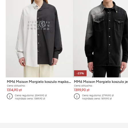
-23%
MM6 Maison Margiela koszula męska bawełniana
Cena aktualna:
Cena aktualna:
1314,90 zł
1399,90 zł
Cena regularna:
2549,90 zł
Cena regularna:
2799,90 zł
Najniższa cena:
1389,90 zł
Najniższa cena:
1819,90 zł