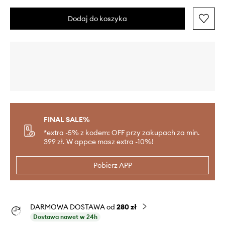
Dodaj do koszyka
FINAL SALE%
*extra -5% z kodem: OFF przy zakupach za min.
399 zł. W appce masz extra -10%!
Pobierz APP
DARMOWA DOSTAWA od
280 zł
Dostawa nawet w 24h