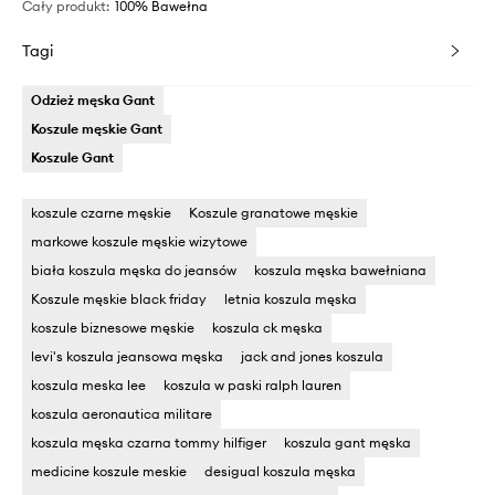
Cały produkt
:
100% Bawełna
Tagi
Odzież męska Gant
Koszule męskie Gant
Koszule Gant
koszule czarne męskie
Koszule granatowe męskie
markowe koszule męskie wizytowe
biała koszula męska do jeansów
koszula męska bawełniana
Koszule męskie black friday
letnia koszula męska
koszule biznesowe męskie
koszula ck męska
levi's koszula jeansowa męska
jack and jones koszula
koszula meska lee
koszula w paski ralph lauren
koszula aeronautica militare
koszula męska czarna tommy hilfiger
koszula gant męska
medicine koszule meskie
desigual koszula męska