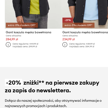
-29%
extra -5% z kodem: OFF*
extra -5% z kodem: OFF*
Gant koszula męska bawełniana
Gant koszula męska bawełnian
Cena aktualna:
Cena aktualna:
284,99 zł
234,99 zł
Cena regularna:
449,99 zł
Cena regularna:
439,99 zł
Najniższa cena:
299,99 zł
Najniższa cena:
334,99 zł
-20%
zniżki** na pierwsze zakupy
za zapis do newslettera.
Dołącz do naszej społeczności, aby otrzymywać informacje o
najnowszych promocjach i produktach.