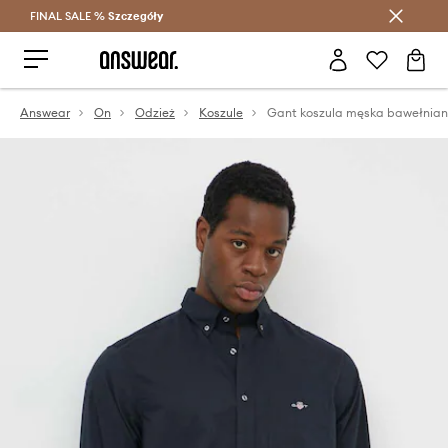
FINAL SALE %
Szczegóły
Oszczędzaj z Answear Club >
Answear
On
Odzież
Koszule
Gant koszula męska bawełnia