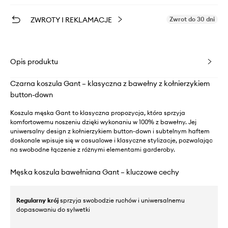
ZWROTY I REKLAMACJE
Zwrot do 30 dni
Opis produktu
Czarna koszula Gant – klasyczna z bawełny z kołnierzykiem
button-down
Koszula męska Gant to klasyczna propozycja, która sprzyja
komfortowemu noszeniu dzięki wykonaniu w 100% z bawełny. Jej
uniwersalny design z kołnierzykiem button-down i subtelnym haftem
doskonale wpisuje się w casualowe i klasyczne stylizacje, pozwalając
na swobodne łączenie z różnymi elementami garderoby.
Męska koszula bawełniana Gant – kluczowe cechy
Regularny krój
sprzyja swobodzie ruchów i uniwersalnemu
dopasowaniu do sylwetki