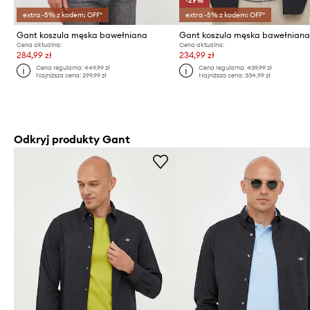
-29%
extra -5% z kodem: OFF*
extra -5% z kodem: OFF*
Gant koszula męska bawełniana
Gant koszula męska bawełnian
Cena aktualna:
Cena aktualna:
284,99 zł
234,99 zł
Cena regularna:
449,99 zł
Cena regularna:
439,99 zł
Najniższa cena:
299,99 zł
Najniższa cena:
334,99 zł
Odkryj produkty Gant