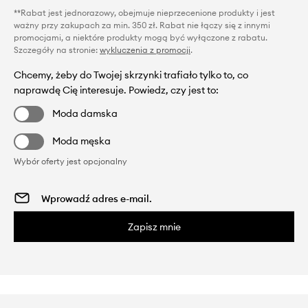
**Rabat jest jednorazowy, obejmuje nieprzecenione produkty i jest
ważny przy zakupach za min. 350 zł. Rabat nie łączy się z innymi
promocjami, a niektóre produkty mogą być wyłączone z rabatu.
Szczegóły na stronie:
wykluczenia z promocji
.
Chcemy, żeby do Twojej skrzynki trafiało tylko to, co
naprawdę Cię interesuje. Powiedz, czy jest to:
Moda damska
Moda męska
Wybór oferty jest opcjonalny
Zapisz mnie