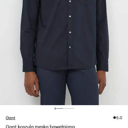
Gant
5.0
Gant koszula męska bawełniana