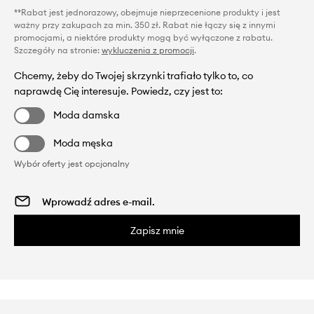
**Rabat jest jednorazowy, obejmuje nieprzecenione produkty i jest
ważny przy zakupach za min. 350 zł. Rabat nie łączy się z innymi
promocjami, a niektóre produkty mogą być wyłączone z rabatu.
Szczegóły na stronie:
wykluczenia z promocji
.
Chcemy, żeby do Twojej skrzynki trafiało tylko to, co
naprawdę Cię interesuje. Powiedz, czy jest to:
Moda damska
Moda męska
Wybór oferty jest opcjonalny
Zapisz mnie