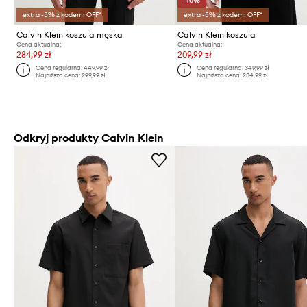
-10%
extra -5% z kodem: OFF*
extra -5% z kodem: OFF*
Calvin Klein koszula męska
Calvin Klein koszula
Cena aktualna:
Cena aktualna:
284,99 zł
209,99 zł
Cena regularna:
449,99 zł
Cena regularna:
349,99 zł
Najniższa cena:
299,99 zł
Najniższa cena:
234,99 zł
Odkryj produkty Calvin Klein