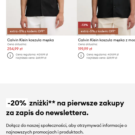
-13%
extra -5% z kodem: OFF*
extra -5% z kodem: OFF*
Calvin Klein koszula męska
Calvin Klein koszula męska z m
Cena aktualna:
Cena aktualna:
254,99 zł
199,99 zł
Cena regularna:
409,99 zł
Cena regularna:
409,99 zł
Najniższa cena:
269,99 zł
Najniższa cena:
229,99 zł
-20%
zniżki** na pierwsze zakupy
za zapis do newslettera.
Dołącz do naszej społeczności, aby otrzymywać informacje o
najnowszych promocjach i produktach.