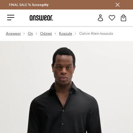
FINAL SALE %
Szczegóły
Oszczędzaj z Answear Club >
Answear
On
Odzież
Koszule
Calvin Klein koszula