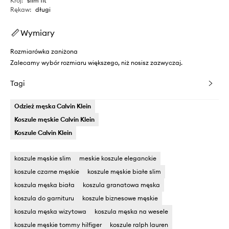
Krój
:
slim fit
Rękaw
:
długi
Wymiary
Rozmiarówka zaniżona
Zalecamy wybór rozmiaru większego, niż nosisz zazwyczaj.
Tagi
Odzież męska Calvin Klein
Koszule męskie Calvin Klein
Koszule Calvin Klein
koszule męskie slim
meskie koszule eleganckie
koszule czarne męskie
koszule męskie białe slim
koszula męska biała
koszula granatowa męska
koszula do garnituru
koszule biznesowe męskie
koszula męska wizytowa
koszula męska na wesele
koszule męskie tommy hilfiger
koszule ralph lauren