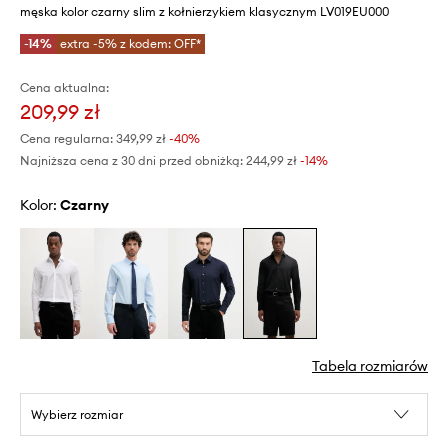
męska kolor czarny slim z kołnierzykiem klasycznym LV019EU000
-14%
extra -5% z kodem: OFF*
Cena aktualna:
209,99 zł
Cena regularna:
349,99 zł
-40%
Najniższa cena z 30 dni przed obniżką:
244,99 zł
 -14%
Kolor:
czarny
Tabela rozmiarów
Wybierz rozmiar