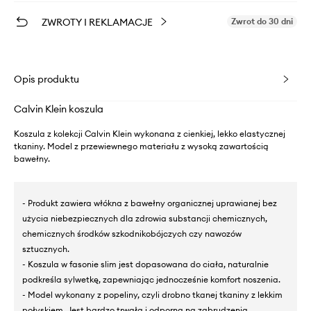
ZWROTY I REKLAMACJE
Zwrot do 30 dni
Opis produktu
Calvin Klein koszula
Koszula z kolekcji Calvin Klein wykonana z cienkiej, lekko elastycznej
tkaniny. Model z przewiewnego materiału z wysoką zawartością
bawełny.
- Produkt zawiera włókna z bawełny organicznej uprawianej bez
użycia niebezpiecznych dla zdrowia substancji chemicznych,
chemicznych środków szkodnikobójczych czy nawozów
sztucznych.
- Koszula w fasonie slim jest dopasowana do ciała, naturalnie
podkreśla sylwetkę, zapewniając jednocześnie komfort noszenia.
- Model wykonany z popeliny, czyli drobno tkanej tkaniny z lekkim
połyskiem. Jest bardzo trwała i odporna na zabrudzenia.