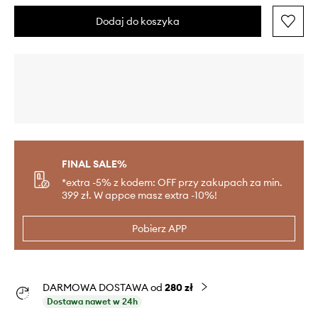
Dodaj do koszyka
FINAL SALE%
*extra -5% z kodem: OFF przy zakupach za min.
399 zł. W appce masz extra -10%!
Pobierz APP
DARMOWA DOSTAWA od
280 zł
Dostawa nawet w 24h