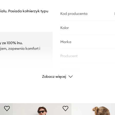
iału. Posiada kołnierzyk typu
Kod producenta
Kolor
Marka
y ze 100% lnu.
ojem, zapewnia komfort i
Producent
ID Produktu
Zobacz więcej