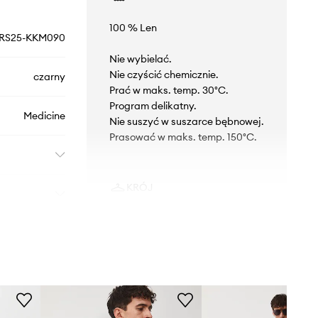
100 % Len
RS25-KKM090
Nie wybielać.
Nie czyścić chemicznie.
czarny
Prać w maks. temp. 30°C.
Program delikatny.
Medicine
Nie suszyć w suszarce bębnowej.
Prasować w maks. temp. 150°C.
KRÓJ
Krój
:
relaxed fit
Rękaw
:
krótki
WYMIARY