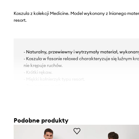
Koszula z kolekcji Medicine. Model wykonany z lnianego mater
resort.
- Naturalny, przewiewny i wytrzymały materiał, wykonan
- Koszula w fasonie relaxed charakteryzuje się luźnym kr
nie krępuje ruchów.
- Krótki rękaw.
- Miękki kołnierzyk typu resort.
- Zapięcie na guziki.
- Gładka tkanina.
- Długość: 76 cm.
- Szerokość w klatce piersiowej: 59 cm.
- Szerokość w barkach: 54 cm.
Podobne produkty
- Wymiary podane dla rozmiaru: L.