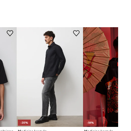
-35%
-18%