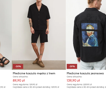
-30%
-39%
Medicine koszula męska z lnem
Medicine koszula jeansowa
Cena aktualna:
Cena aktualna:
89,90 zł
139,90 zł
Cena regularna:
129,90 zł
Cena regularna:
229,90 zł
9,90 zł
Najniższa cena z 30 dni przed obniżką:
129,90 zł
Najniższa cena z 30 dni przed obniżką:
2