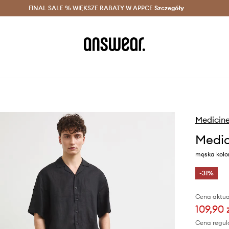
szczędzaj z Answear Club >
FINAL SALE % WIĘKSZE RABATY W APPCE
Dostawa nawet w 24h >
Szczegóły
News
Medicin
Medic
męska kolor
-31%
Cena aktua
109,90 
Cena regul