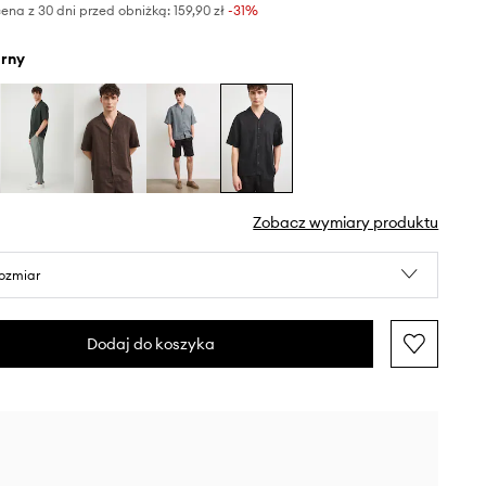
ena z 30 dni przed obniżką:
159,90 zł
 -31%
arny
Zobacz wymiary produktu
rozmiar
Dodaj do koszyka