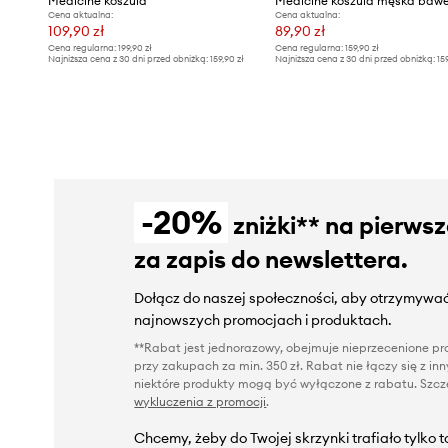
Medicine koszula
Medicine koszula męska baw
Cena aktualna:
Cena aktualna:
109,90 zł
89,90 zł
Cena regularna:
199,90 zł
Cena regularna:
159,90 zł
Najniższa cena z 30 dni przed obniżką:
159,90 zł
Najniższa cena z 30 dni przed obniżką:
15
-20%
zniżki** na pierws
za zapis do newslettera.
Dołącz do naszej społeczności, aby otrzymywać
najnowszych promocjach i produktach.
**Rabat jest jednorazowy, obejmuje nieprzecenione pro
przy zakupach za min. 350 zł. Rabat nie łączy się z i
niektóre produkty mogą być wyłączone z rabatu. Szcze
wykluczenia z promocji
.
Chcemy, żeby do Twojej skrzynki trafiało tylko 