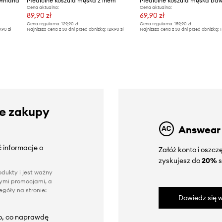
ełniana
Medicine koszula męska z lnem
Medicine koszula męska ba
Cena aktualna:
Cena aktualna:
89,90 zł
69,90 zł
Cena regularna:
129,90 zł
Cena regularna:
159,90 zł
9,90 zł
Najniższa cena z 30 dni przed obniżką:
129,90 zł
Najniższa cena z 30 dni przed obniżką:
1
ze zakupy
Answear
 informacje o
Załóż konto i oszc
zyskujesz do
20%
s
dukty i jest ważny
nnymi promocjami, a
góły na stronie:
Dowiedz się w
to, co naprawdę