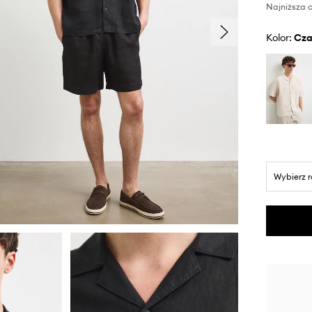
Najniższa c
Kolor:
cz
Wybierz 