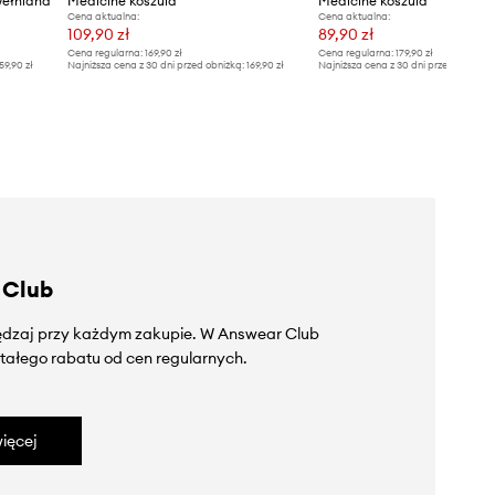
wełniana
Medicine koszula
Medicine koszula
Cena aktualna:
Cena aktualna:
109,90 zł
89,90 zł
Cena regularna:
169,90 zł
Cena regularna:
179,90 zł
59,90 zł
Najniższa cena z 30 dni przed obniżką:
169,90 zł
Najniższa cena z 30 dni przed obniżką
 Club
zędzaj przy każdym zakupie. W Answear Club
tałego rabatu od cen regularnych.
ięcej