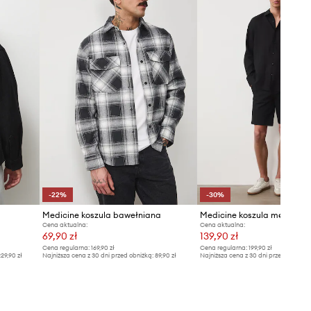
Model ze zdjęcia ma 191 cm
wzrostu i ma na sobie rozmiar L.
Rozmiarówka zawyżona
Zalecamy wybór rozmiaru
mniejszego, niż nosisz zazwyczaj.
Zobacz wymiary produktu
-22%
-30%
Medicine koszula bawełniana
Medicine koszula męska ln
Cena aktualna:
Cena aktualna:
69,90 zł
139,90 zł
Cena regularna:
169,90 zł
Cena regularna:
199,90 zł
29,90 zł
Najniższa cena z 30 dni przed obniżką:
89,90 zł
Najniższa cena z 30 dni przed obniżką