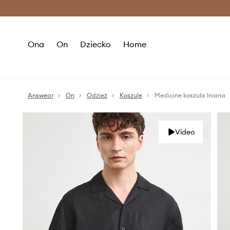
Premium Fashion Benefits >
O
Ona
On
Dziecko
Home
Answear
On
Odzież
Koszule
Medicine koszula lniana
Video