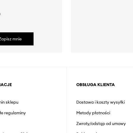
a
Zapisz mnie
MACJE
OBSŁUGA KLIENTA
in sklepu
Dostawa i koszty wysyłki
łe regulaminy
Metody płatności
Zwroty/odstąp od umowy