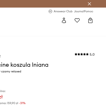
letter >
Regularne nowości >
Answear Club
Journal
Pomoc
5.0
e
ine koszula lniana
 czarny relaxed
lna:
zł
arna:
159,90 zł
-31%