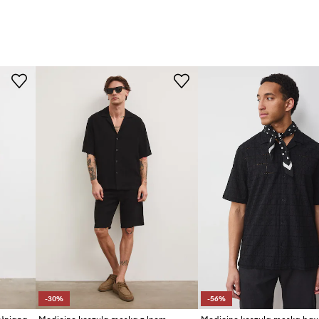
-30%
-56%