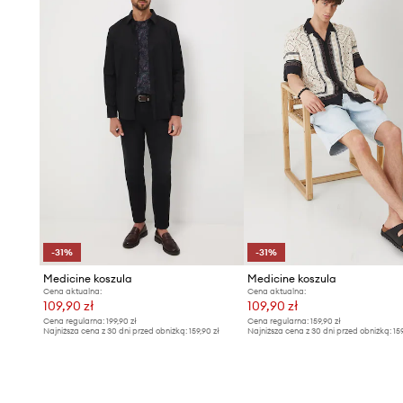
-31%
-31%
Medicine koszula
Medicine koszula
Cena aktualna:
Cena aktualna:
109,90 zł
109,90 zł
Cena regularna:
199,90 zł
Cena regularna:
159,90 zł
Najniższa cena z 30 dni przed obniżką:
159,90 zł
Najniższa cena z 30 dni przed obniżką:
15