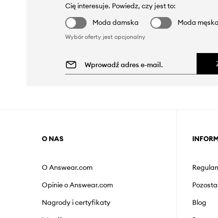
Cię interesuje. Powiedz, czy jest to:
Moda damska
Moda męsk
Wybór oferty jest opcjonalny
O NAS
INFOR
O Answear.com
Regulam
Opinie o Answear.com
Pozosta
Nagrody i certyfikaty
Blog