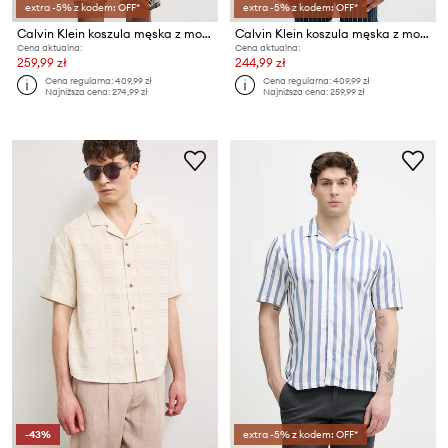
extra -5% z kodem: OFF*
extra -5% z kodem: OFF*
Calvin Klein koszula męska z modalem
Calvin Klein koszula męska z modalem
Cena aktualna:
Cena aktualna:
259,99 zł
244,99 zł
Cena regularna:
409,99 zł
Cena regularna:
409,99 zł
Najniższa cena:
274,99 zł
Najniższa cena:
259,99 zł
-43%
extra -5% z kodem: OFF*