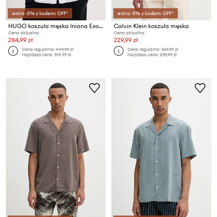
extra -5% z kodem: OFF*
extra -5% z kodem: OFF*
HUGO koszula męska lniana Exolino
Calvin Klein koszula męska
Cena aktualna:
Cena aktualna:
284,99 zł
229,99 zł
Cena regularna:
449,99 zł
Cena regularna:
369,99 zł
Najniższa cena:
314,99 zł
Najniższa cena:
239,99 zł