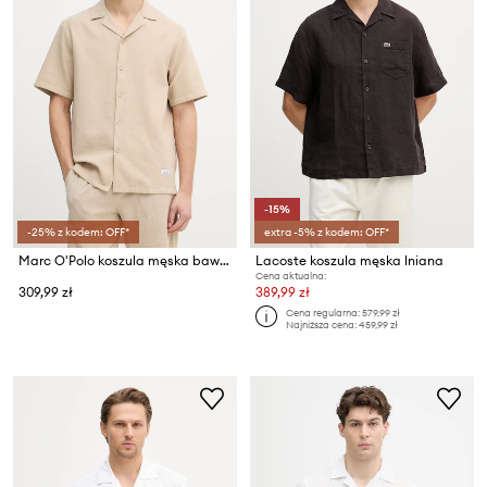
-15%
-25% z kodem: OFF*
extra -5% z kodem: OFF*
Marc O'Polo koszula męska bawełniana
Lacoste koszula męska lniana
Cena aktualna:
309,99 zł
389,99 zł
Cena regularna:
579,99 zł
Najniższa cena:
459,99 zł