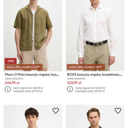
-10%
extra -5% z kodem: OFF*
extra -5% z kodem: OFF*
Marc O'Polo koszula męska lniana
BOSS koszula męska bawełniana HANK
Cena aktualna:
Cena aktualna:
244,99 zł
329,99 zł
Cena regularna:
389,99 zł
Cena regularna:
549,99 zł
Najniższa cena:
274,99 zł
Najniższa cena:
349,99 zł