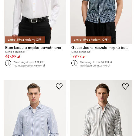
extra -5% z kodem: OFF*
extra -5% z kodem: OFF*
Eton koszula męska bawełniana
Guess Jeans koszula męska bawełniana
Cena aktualna:
Cena aktualna:
469,99 zł
199,99 zł
Cena regularna:
729,99 zł
Cena regularna:
349,99 zł
Najniższa cena:
489,99 zł
Najniższa cena:
219,99 zł