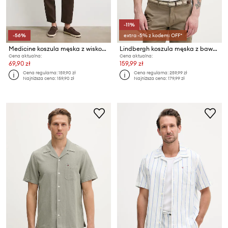
-11%
-56%
extra -5% z kodem: OFF*
Medicine koszula męska z wiskozą
Lindbergh koszula męska z bawełną
Cena aktualna:
Cena aktualna:
69,90 zł
159,99 zł
Cena regularna:
159,90 zł
Cena regularna:
259,99 zł
Najniższa cena:
159,90 zł
Najniższa cena:
179,99 zł