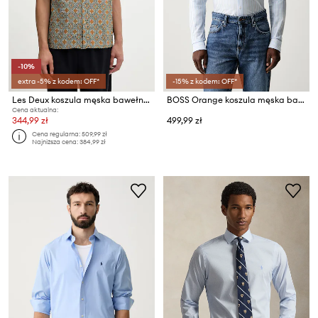
-10%
extra -5% z kodem: OFF*
-15% z kodem: OFF*
Les Deux koszula męska bawełniana Lukas
BOSS Orange koszula męska bawełniana Mysoft_2_M
Cena aktualna:
344,99 zł
499,99 zł
Cena regularna:
509,99 zł
Najniższa cena:
384,99 zł