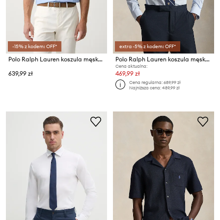
-15% z kodem: OFF*
extra -5% z kodem: OFF*
Polo Ralph Lauren koszula męska bawełniana
Polo Ralph Lauren koszula męska bawełniana
Cena aktualna:
639,99 zł
469,99 zł
Cena regularna:
689,99 zł
Najniższa cena:
489,99 zł