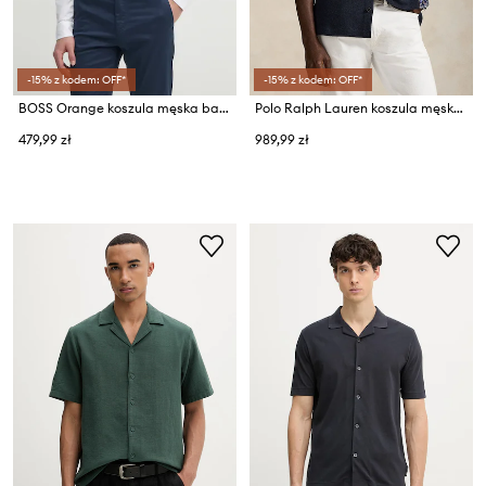
-15% z kodem: OFF*
-15% z kodem: OFF*
BOSS Orange koszula męska bawełniana Mysoft_2_M
Polo Ralph Lauren koszula męska bawełniana
479,99 zł
989,99 zł