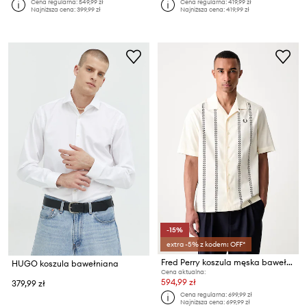
Cena regularna:
549,99 zł
Cena regularna:
419,99 zł
Najniższa cena:
399,99 zł
Najniższa cena:
419,99 zł
-15%
extra -5% z kodem: OFF*
Fred Perry koszula męska bawełniana
HUGO koszula bawełniana
Cena aktualna:
594,99 zł
379,99 zł
Cena regularna:
699,99 zł
Najniższa cena:
699,99 zł