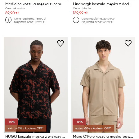
Medicine koszula męska z lnem
Lindbergh koszula męska z dodatkiem lnu
Cena aktualna:
Cena aktualna:
89,90 zł
139,99 zł
Cena regularna:
159,90 zł
Cena regularna:
209,99 zł
Najniższa cena:
159,90 zł
Najniższa cena:
154,99 zł
-10%
-19%
extra -5% z kodem: OFF*
extra -5% z kodem: OFF*
HUGO koszula męska z wiskozy Espino
Marc O'Polo koszula męska bawełniana