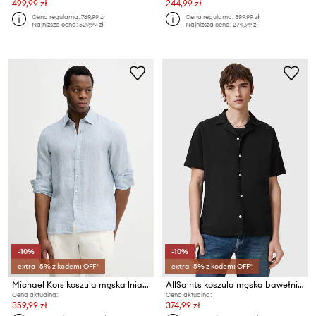
499,99 zł
244,99 zł
Cena regularna:
769,99 zł
Cena regularna:
399,99 zł
Najniższa cena:
529,99 zł
Najniższa cena:
274,99 zł
-10%
-10%
extra -5% z kodem: OFF*
extra -5% z kodem: OFF*
Michael Kors koszula męska lniana
AllSaints koszula męska bawełniana HUDSON
Cena aktualna:
Cena aktualna:
359,99 zł
374,99 zł