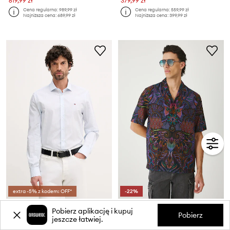
619,99 zł
379,99 zł
Cena regularna:
989,99 zł
Cena regularna:
559,99 zł
Najniższa cena:
689,99 zł
Najniższa cena:
399,99 zł
extra -5% z kodem: OFF*
-22%
Tommy Hilfiger koszula bawełniana
Medicine koszula
Pobierz aplikację i kupuj
Cena aktualna:
Cena aktualna:
Pobierz
jeszcze łatwiej.
229,99 zł
69,90 zł
Cena regularna:
369,99 zł
Cena regularna:
159,90 zł