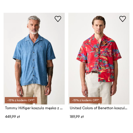
-15% z kodem: OFF*
-15% z kodem: OFF*
Tommy Hilfiger koszula męska z bawełną
United Colors of Benetton koszula męska bawełniana
449,99 zł
189,99 zł