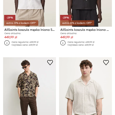
-29%
-29%
extra -5% z kodem: OFF*
extra -5% z kodem: OFF*
AllSaints koszula męska lniana SEPAL
AllSaints koszula męska lniana KLAVICLE
Cena aktualna:
Cena aktualna:
449,99 zł
449,99 zł
Cena regularna:
639,99 zł
Cena regularna:
639,99 zł
Najniższa cena:
639,99 zł
Najniższa cena:
639,99 zł