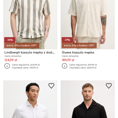
-10%
-17%
extra -5% z kodem: OFF*
extra -5% z kodem: OFF*
Lindbergh koszula męska z dodatkiem lnu
Guess koszula męska
Cena aktualna:
Cena aktualna:
124,99 zł
189,99 zł
Cena regularna:
209,99 zł
Cena regularna:
299,99 zł
Najniższa cena:
139,99 zł
Najniższa cena:
228,99 zł