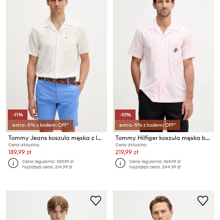
-11%
-10%
extra -5% z kodem: OFF*
extra -5% z kodem: OFF*
Tommy Jeans koszula męska z lnem
Tommy Hilfiger koszula męska bawełniana SUMMER
Cena aktualna:
Cena aktualna:
189,99 zł
219,99 zł
Cena regularna:
329,99 zł
Cena regularna:
369,99 zł
Najniższa cena:
214,99 zł
Najniższa cena:
244,99 zł