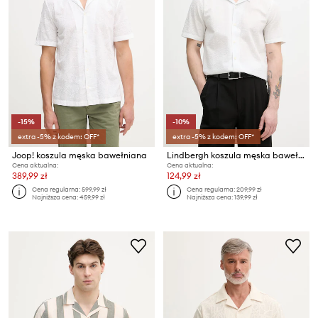
-15%
-10%
extra -5% z kodem: OFF*
extra -5% z kodem: OFF*
Joop! koszula męska bawełniana
Lindbergh koszula męska bawełniana
Cena aktualna:
Cena aktualna:
389,99 zł
124,99 zł
Cena regularna:
599,99 zł
Cena regularna:
209,99 zł
Najniższa cena:
459,99 zł
Najniższa cena:
139,99 zł