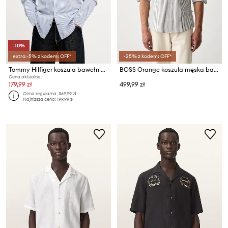
-10%
extra -5% z kodem: OFF*
-25% z kodem: OFF*
Tommy Hilfiger koszula bawełniana
BOSS Orange koszula męska bawełniana Mysoft_2_M
Cena aktualna:
179,99 zł
499,99 zł
Cena regularna:
369,99 zł
Najniższa cena:
199,99 zł