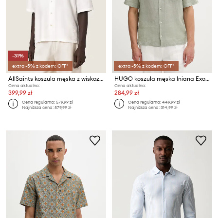
-31%
extra -5% z kodem: OFF*
extra -5% z kodem: OFF*
AllSaints koszula męska z wiskozą PURLEY
HUGO koszula męska lniana Exolino
Cena aktualna:
Cena aktualna:
399,99 zł
284,99 zł
Cena regularna:
579,99 zł
Cena regularna:
449,99 zł
Najniższa cena:
579,99 zł
Najniższa cena:
314,99 zł