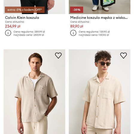
extra -5% z kodem: OFF*
-35%
Calvin Klein koszula
Medicine koszula męska z wiskozy
Cena aktualna:
Cena aktualna:
234,99 zł
89,90 zł
Cena regularna:
389,99 zł
Cena regularna:
139,90 zł
Najniższa cena:
259,99 zł
Najniższa cena:
139,90 zł