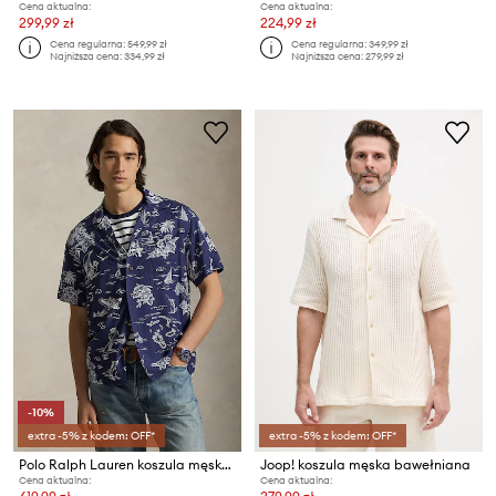
Cena aktualna:
Cena aktualna:
299,99 zł
224,99 zł
Cena regularna:
549,99 zł
Cena regularna:
349,99 zł
Najniższa cena:
334,99 zł
Najniższa cena:
279,99 zł
-10%
extra -5% z kodem: OFF*
extra -5% z kodem: OFF*
Polo Ralph Lauren koszula męska z wiskozy
Joop! koszula męska bawełniana
Cena aktualna:
Cena aktualna: