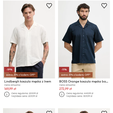
-19%
-11%
extra -5% z kodem: OFF*
extra -5% z kodem: OFF*
Lindbergh koszula męska z lnem
BOSS Orange koszula męska bawełniana
Cena aktualna:
Cena aktualna:
169,99 zł
272,99 zł
Cena regularna:
209,99 zł
Cena regularna:
449,99 zł
Najniższa cena:
209,99 zł
Najniższa cena:
309,99 zł