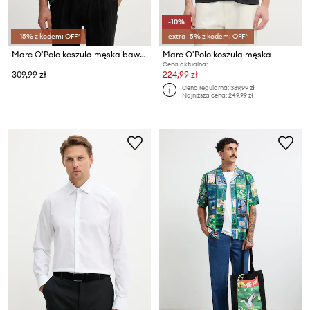
-10%
-15% z kodem: OFF*
extra -5% z kodem: OFF*
Marc O'Polo koszula męska bawełniana
Marc O'Polo koszula męska
Cena aktualna:
309,99 zł
224,99 zł
Cena regularna:
389,99 zł
Najniższa cena:
249,99 zł