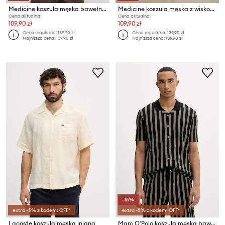
Medicine koszula męska bawełniana
Medicine koszula męska z wiskozy
Cena aktualna:
Cena aktualna:
109,90 zł
109,90 zł
Cena regularna:
139,90 zł
Cena regularna:
139,90 zł
Najniższa cena:
139,90 zł
Najniższa cena:
139,90 zł
-15%
extra -5% z kodem: OFF*
extra -5% z kodem: OFF*
Lacoste koszula męska lniana
Marc O'Polo koszula męska bawełniana