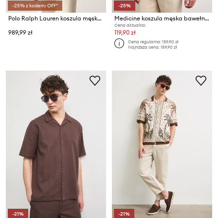
-25% z kodem: OFF*
-25%
Polo Ralph Lauren koszula męska bawełniana
Medicine koszula męska bawełniana
Cena aktualna:
989,99 zł
119,90 zł
Cena regularna:
159,90 zł
Najniższa cena:
159,90 zł
-21%
-21%