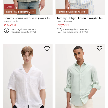
-20%
extra -5% z kodem: OFF*
extra -5% z kodem: OFF*
Tommy Jeans koszula męska z lnem
Tommy Hilfiger koszula męska bawełniana SUMMER
Cena aktualna:
Cena aktualna:
209,99 zł
299,99 zł
Cena regularna:
329,99 zł
Cena regularna:
449,99 zł
Najniższa cena:
264,99 zł
Najniższa cena:
314,99 zł