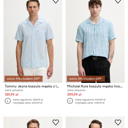
extra -5% z kodem: OFF*
extra -5% z kodem: OFF*
Tommy Jeans koszula męska z lnem
Michael Kors koszula męska lniana
Cena aktualna:
Cena aktualna:
189,99 zł
399,99 zł
Cena regularna:
329,99 zł
Cena regularna:
549,99 zł
Najniższa cena:
209,99 zł
Najniższa cena:
439,99 zł