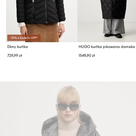
-15% z kodem: OFF*
Dkny kurtka
HUGO kurtka pikowana damska F
729,99 zł
1549,90 zł