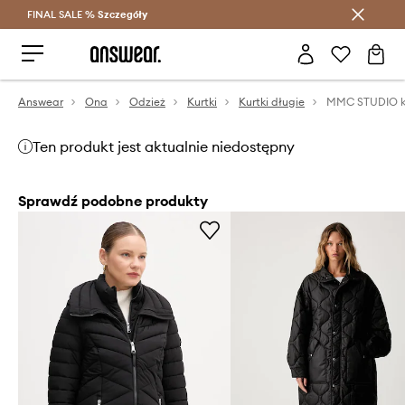
FINAL SALE %
Szczegóły
Oszczędzaj z Answear Club >
Answear
Ona
Odzież
Kurtki
Kurtki długie
Ten produkt jest aktualnie niedostępny
Sprawdź podobne produkty