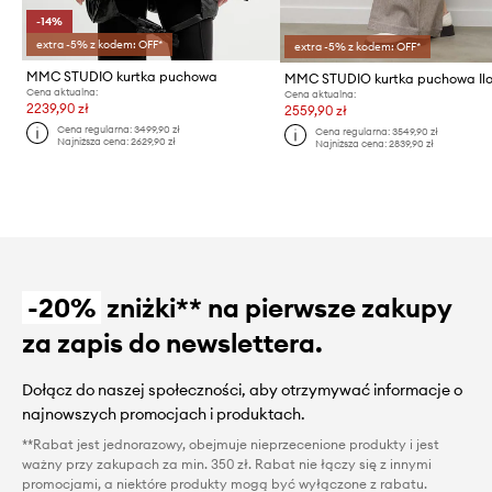
-14%
extra -5% z kodem: OFF*
extra -5% z kodem: OFF*
MMC STUDIO kurtka puchowa
MMC STUDIO kurtka puchowa Il
Cena aktualna:
Cena aktualna:
2239,90 zł
2559,90 zł
Cena regularna:
3499,90 zł
Cena regularna:
3549,90 zł
Najniższa cena:
2629,90 zł
Najniższa cena:
2839,90 zł
-20%
zniżki** na pierwsze zakupy
za zapis do newslettera.
Dołącz do naszej społeczności, aby otrzymywać informacje o
najnowszych promocjach i produktach.
**Rabat jest jednorazowy, obejmuje nieprzecenione produkty i jest
ważny przy zakupach za min. 350 zł. Rabat nie łączy się z innymi
promocjami, a niektóre produkty mogą być wyłączone z rabatu.