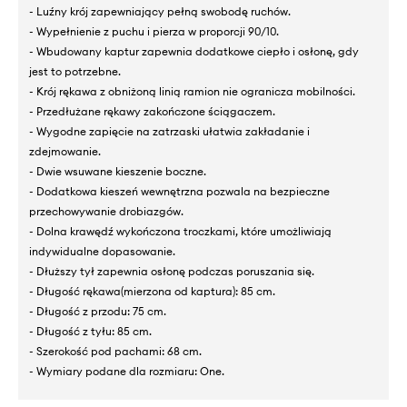
- Luźny krój zapewniający pełną swobodę ruchów.
- Wypełnienie z puchu i pierza w proporcji 90/10.
- Wbudowany kaptur zapewnia dodatkowe ciepło i osłonę, gdy
jest to potrzebne.
- Krój rękawa z obniżoną linią ramion nie ogranicza mobilności.
- Przedłużane rękawy zakończone ściągaczem.
- Wygodne zapięcie na zatrzaski ułatwia zakładanie i
zdejmowanie.
- Dwie wsuwane kieszenie boczne.
- Dodatkowa kieszeń wewnętrzna pozwala na bezpieczne
przechowywanie drobiazgów.
- Dolna krawędź wykończona troczkami, które umożliwiają
indywidualne dopasowanie.
- Dłuższy tył zapewnia osłonę podczas poruszania się.
- Długość rękawa(mierzona od kaptura): 85 cm.
- Długość z przodu: 75 cm.
- Długość z tyłu: 85 cm.
- Szerokość pod pachami: 68 cm.
- Wymiary podane dla rozmiaru: One.