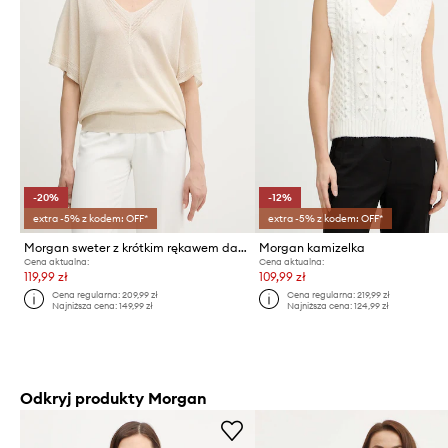
-20%
-12%
extra -5% z kodem: OFF*
extra -5% z kodem: OFF*
Morgan sweter z krótkim rękawem damski z wiskozy MCHRIS
Morgan kamizelka
Cena aktualna:
Cena aktualna:
119,99 zł
109,99 zł
Cena regularna:
209,99 zł
Cena regularna:
219,99 zł
Najniższa cena:
149,99 zł
Najniższa cena:
124,99 zł
Odkryj produkty Morgan