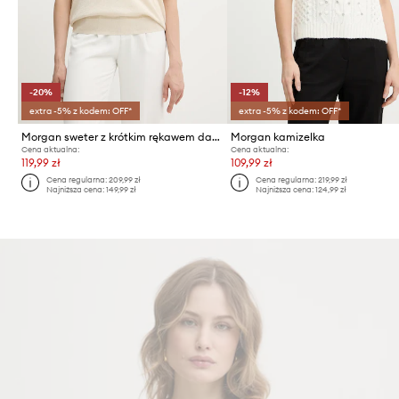
-20%
-12%
extra -5% z kodem: OFF*
extra -5% z kodem: OFF*
Morgan sweter z krótkim rękawem damski z wiskozy MCHRIS
Morgan kamizelka
Cena aktualna:
Cena aktualna:
119,99 zł
109,99 zł
Cena regularna:
209,99 zł
Cena regularna:
219,99 zł
Najniższa cena:
149,99 zł
Najniższa cena:
124,99 zł