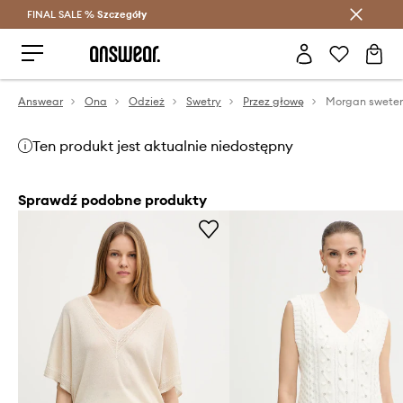
FINAL SALE %
Szczegóły
Oszczędzaj z Answear Club >
Answear
Ona
Odzież
Swetry
Przez głowę
Morgan swete
Ten produkt jest aktualnie niedostępny
Sprawdź podobne produkty