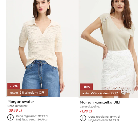
-12%
-15%
extra -5% z kodem: OFF*
extra -5% z kodem: OFF*
Morgan sweter
Morgan kamizelka DILI
Cena aktualna:
Cena aktualna:
109,99 zł
71,99 zł
Cena regularna:
219,99 zł
Cena regularna:
169,99 zł
Najniższa cena:
124,99 zł
Najniższa cena:
84,99 zł