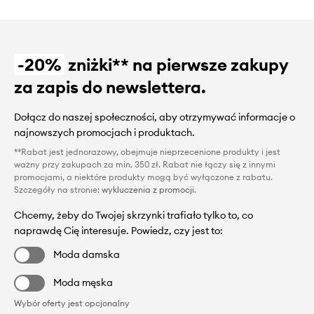
-20%
zniżki** na pierwsze zakupy
za zapis do newslettera.
Dołącz do naszej społeczności, aby otrzymywać informacje o
najnowszych promocjach i produktach.
**Rabat jest jednorazowy, obejmuje nieprzecenione produkty i jest
ważny przy zakupach za min. 350 zł. Rabat nie łączy się z innymi
promocjami, a niektóre produkty mogą być wyłączone z rabatu.
Szczegóły na stronie:
wykluczenia z promocji
.
Chcemy, żeby do Twojej skrzynki trafiało tylko to, co
naprawdę Cię interesuje. Powiedz, czy jest to:
Moda damska
Moda męska
Wybór oferty jest opcjonalny