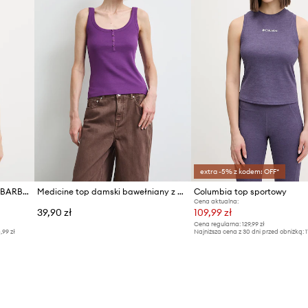
extra -5% z kodem: OFF*
Morgan top damski z wiskozą BARBA.N
Medicine top damski bawełniany z elastanem
Columbia top sportowy
Cena aktualna:
39,90 zł
109,99 zł
Cena regularna:
129,99 zł
,99 zł
Najniższa cena z 30 dni przed obniżką:
1