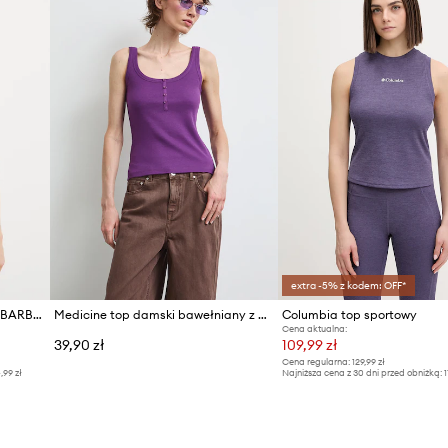
extra -5% z kodem: OFF*
Morgan top damski z wiskozą BARBA.N
Medicine top damski bawełniany z elastanem
Columbia top sportowy
Cena aktualna:
39,90 zł
109,99 zł
Cena regularna:
129,99 zł
,99 zł
Najniższa cena z 30 dni przed obniżką:
1