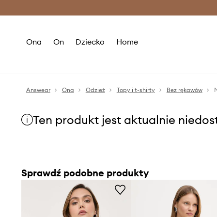
Premium Fashion Benefits >
O
Ona
On
Dziecko
Home
Answear
Ona
Odzież
Topy i t-shirty
Bez rękawów
Ten produkt jest aktualnie niedo
Sprawdź podobne produkty