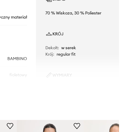
70 % Wiskoza, 30 % Poliester
yczny materiał
KRÓJ
Dekolt
:
w serek
Krój
:
regular fit
BAMBINO
fioletowy
WYMIARY
Modelka ze zdjęcia ma 176 cm
Morgan
wzrostu i ma na sobie rozmiar S.
Rozmiarówka standardowa
Zalecamy wybór rozmiaru, jaki nosisz
zazwyczaj.
Tabela rozmiarów