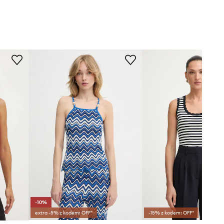
-10%
extra -5% z kodem: OFF*
-15% z kodem: OFF*