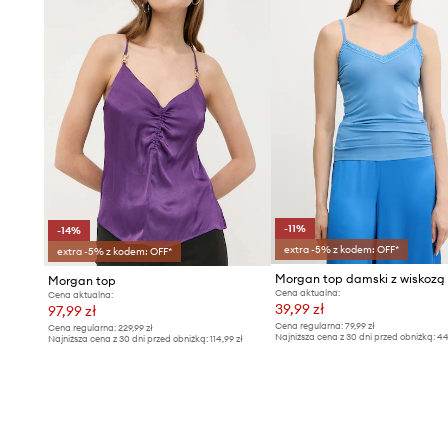
-11%
-14%
extra -5% z kodem: OFF*
extra -5% z kodem: OFF*
Morgan top
Cena aktualna:
Cena aktualna:
39,99 zł
97,99 zł
Cena regularna:
79,99 zł
Cena regularna:
229,99 zł
Najniższa cena z 30 dni przed obniżką:
44
Najniższa cena z 30 dni przed obniżką:
114,99 zł