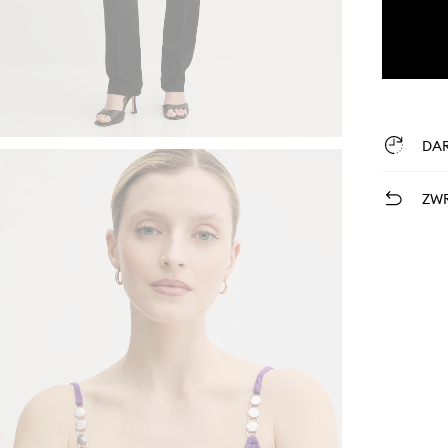
DA
ZWR