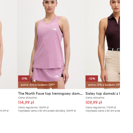
-11%
-12%
extra -5% z kodem: OFF*
extra -5% z kodem: OFF*
The North Face top treningowy damski Flex
Sisley top damski z lyocell
Cena aktualna:
Cena aktualna:
114,99 zł
109,99 zł
Cena regularna:
129,99 zł
Cena regularna:
179,99 zł
14,99 zł
Najniższa cena z 30 dni przed obniżką:
129,99 zł
Najniższa cena z 30 dni przed obniżką