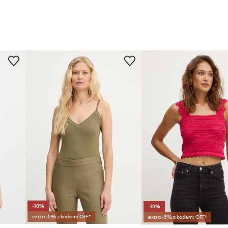
-10%
-10%
extra -5% z kodem: OFF*
extra -5% z kodem: OFF*