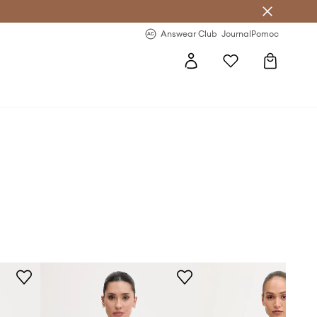
letter >
Regularne nowości >
Answear Club
Journal
Pomoc