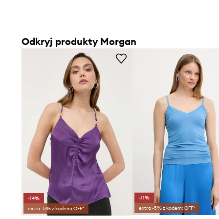
Odkryj produkty Morgan
-11%
-14%
extra -5% z kodem: OFF*
extra -5% z kodem: OFF*