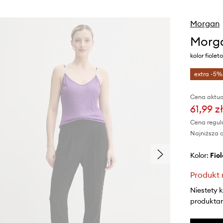
Morgan
Morg
kolor fiol
extra -5%
Cena aktua
61,99 zł
Cena regul
Najniższa c
Kolor:
fi
Produkt 
Niestety 
produktami