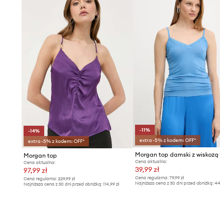
-11%
-14%
extra -5% z kodem: OFF*
extra -5% z kodem: OFF*
Morgan top
Cena aktualna:
Cena aktualna:
39,99 zł
97,99 zł
Cena regularna:
79,99 zł
Cena regularna:
229,99 zł
Najniższa cena z 30 dni przed obniżką:
44
Najniższa cena z 30 dni przed obniżką:
114,99 zł