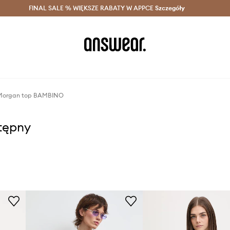
szczędzaj z Answear Club >
FINAL SALE % WIĘKSZE RABATY W APPCE
Dostawa nawet w 24h >
Szczegóły
News
Morgan top BAMBINO
stępny