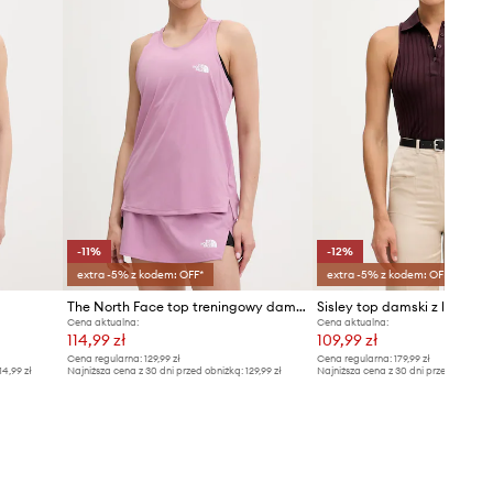
-11%
-12%
extra -5% z kodem: OFF*
extra -5% z kodem: OFF*
The North Face top treningowy damski Flex
Sisley top damski z lyocell
Cena aktualna:
Cena aktualna:
114,99 zł
109,99 zł
Cena regularna:
129,99 zł
Cena regularna:
179,99 zł
14,99 zł
Najniższa cena z 30 dni przed obniżką:
129,99 zł
Najniższa cena z 30 dni przed obniżką