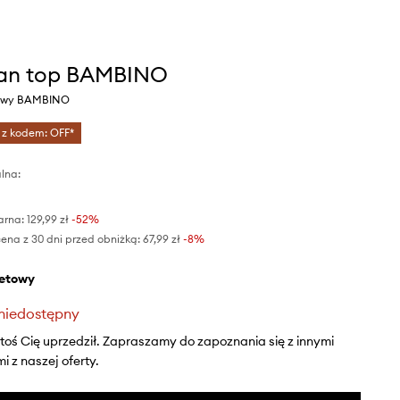
an top BAMBINO
etowy BAMBINO
 z kodem: OFF*
lna:
arna:
129,99 zł
-52%
ena z 30 dni przed obniżką:
67,99 zł
 -8%
oletowy
niedostępny
ktoś Cię uprzedził. Zapraszamy do zapoznania się z innymi
 z naszej oferty.