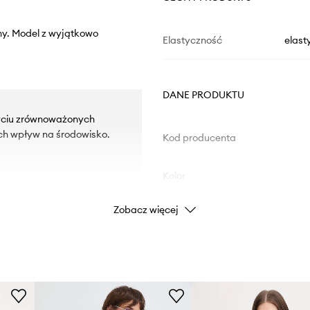
iny. Model z wyjątkowo
Elastyczność
elast
DANE PRODUKTU
yciu zrównoważonych
ch wpływ na środowisko.
Kod producenta
Kolor
Zobacz więcej
Marka
Producent
ID Produktu