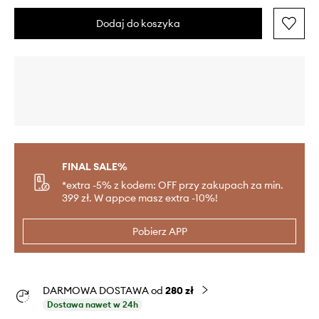
Dodaj do koszyka
FINAL SALE%
*extra -5% z kodem: OFF przy zakupach za min.
399 zł. W appce masz extra -10%!
Pobierz APP
DARMOWA DOSTAWA od
280 zł
Dostawa nawet w 24h