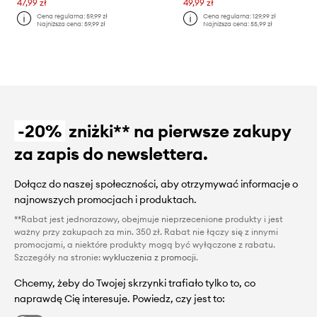
47,99 zł
49,99 zł
Cena regularna:
59,99 zł
Cena regularna:
129,99 zł
Najniższa cena:
59,99 zł
Najniższa cena:
55,99 zł
-20%
zniżki** na pierwsze zakupy
za zapis do newslettera.
Dołącz do naszej społeczności, aby otrzymywać informacje o
najnowszych promocjach i produktach.
**Rabat jest jednorazowy, obejmuje nieprzecenione produkty i jest
ważny przy zakupach za min. 350 zł. Rabat nie łączy się z innymi
promocjami, a niektóre produkty mogą być wyłączone z rabatu.
Szczegóły na stronie:
wykluczenia z promocji
.
Chcemy, żeby do Twojej skrzynki trafiało tylko to, co
naprawdę Cię interesuje. Powiedz, czy jest to: