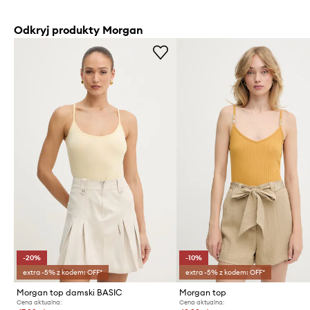
Odkryj produkty Morgan
-20%
-10%
extra -5% z kodem: OFF*
extra -5% z kodem: OFF*
Morgan top damski BASIC
Morgan top
Cena aktualna:
Cena aktualna: