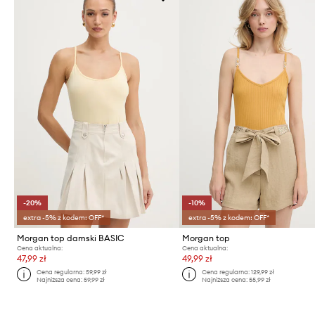
-20%
-10%
extra -5% z kodem: OFF*
extra -5% z kodem: OFF*
Morgan top damski BASIC
Morgan top
Cena aktualna:
Cena aktualna:
47,99 zł
49,99 zł
Cena regularna:
59,99 zł
Cena regularna:
129,99 zł
Najniższa cena:
59,99 zł
Najniższa cena:
55,99 zł