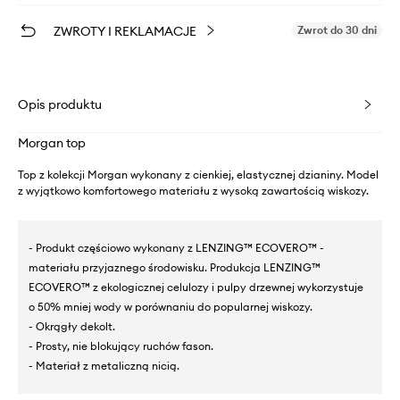
ZWROTY I REKLAMACJE
Zwrot do 30 dni
Opis produktu
Morgan top
Top z kolekcji Morgan wykonany z cienkiej, elastycznej dzianiny. Model
z wyjątkowo komfortowego materiału z wysoką zawartością wiskozy.
- Produkt częściowo wykonany z LENZING™ ECOVERO™ -
materiału przyjaznego środowisku. Produkcja LENZING™
ECOVERO™ z ekologicznej celulozy i pulpy drzewnej wykorzystuje
o 50% mniej wody w porównaniu do popularnej wiskozy.
- Okrągły dekolt.
- Prosty, nie blokujący ruchów fason.
- Materiał z metaliczną nicią.