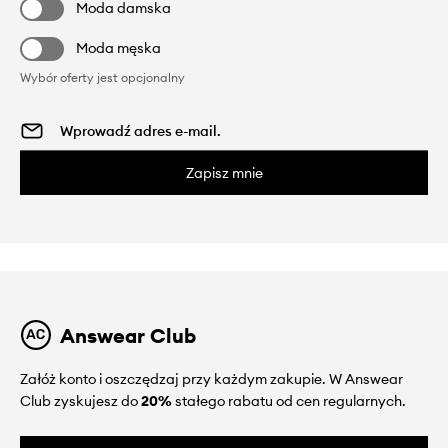
Moda damska
Moda męska
Wybór oferty jest opcjonalny
Zapisz mnie
Answear Club
Załóż konto i oszczędzaj przy każdym zakupie. W Answear
Club zyskujesz do
20%
stałego rabatu od cen regularnych.