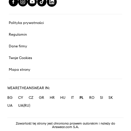
Polityka prywatności
Regulamin
Dane firmy
Twoje Cookies
Mapa strony
WEARETHEANSWEAR IN:
BG
CY
CZ
GR
HR
HU
IT
PL
RO
SI
SK
UA
UA(RU)
Zawartość tej strony jest chroniona prawem autorskim i należy do
Answear.com S.A.