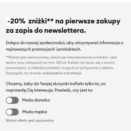
-20%
zniżki** na pierwsze zakupy
za zapis do newslettera.
Dołącz do naszej społeczności, aby otrzymywać informacje o
najnowszych promocjach i produktach.
**Rabat jest jednorazowy, obejmuje nieprzecenione produkty i jest
ważny przy zakupach za min. 350 zł. Rabat nie łączy się z innymi
promocjami, a niektóre produkty mogą być wyłączone z rabatu.
Szczegóły na stronie:
wykluczenia z promocji
.
Chcemy, żeby do Twojej skrzynki trafiało tylko to, co
naprawdę Cię interesuje. Powiedz, czy jest to:
Moda damska
Moda męska
Wybór oferty jest opcjonalny