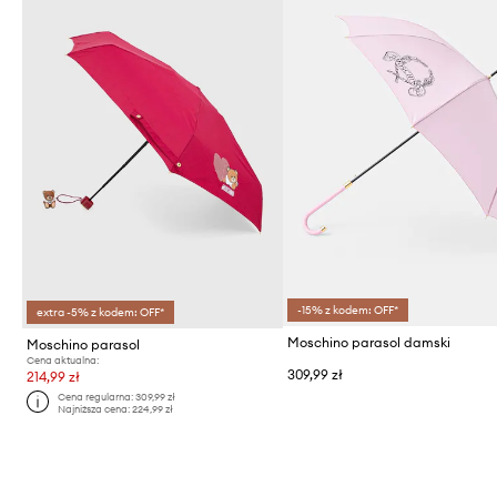
-15% z kodem: OFF*
extra -5% z kodem: OFF*
Moschino parasol damski
Moschino parasol
Cena aktualna:
309,99 zł
214,99 zł
Cena regularna:
309,99 zł
Najniższa cena:
224,99 zł