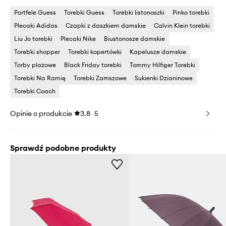
Portfele Guess
Torebki Guess
Torebki listonoszki
Pinko torebki
Plecaki Adidas
Czapki z daszkiem damskie
Calvin Klein torebki
Liu Jo torebki
Plecaki Nike
Biustonosze damskie
Torebki shopper
Torebki kopertówki
Kapelusze damskie
Torby plażowe
Black Friday torebki
Tommy Hilfiger Torebki
Torebki Na Ramię
Torebki Zamszowe
Sukienki Dzianinowe
Torebki Coach
Opinie o produkcie
3.8
5
Sprawdź podobne produkty