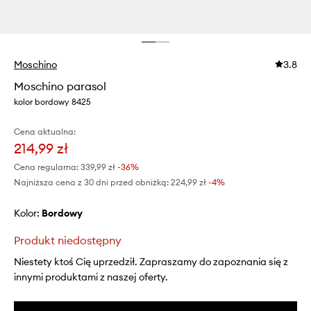
Moschino
3.8
Moschino parasol
kolor bordowy 8425
Cena aktualna:
214,99 zł
Cena regularna:
339,99 zł
-36%
Najniższa cena z 30 dni przed obniżką:
224,99 zł
 -4%
Kolor:
bordowy
Produkt niedostępny
Niestety ktoś Cię uprzedził. Zapraszamy do zapoznania się z
innymi produktami z naszej oferty.