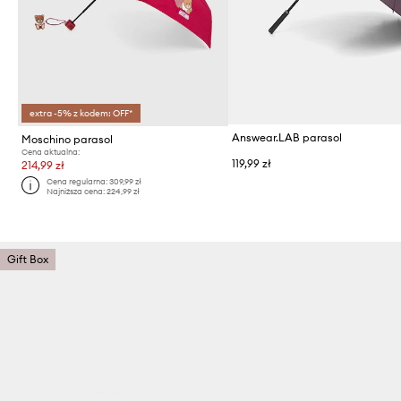
extra -5% z kodem: OFF*
Answear.LAB parasol
Moschino parasol
Cena aktualna:
119,99 zł
214,99 zł
Cena regularna:
309,99 zł
Najniższa cena:
224,99 zł
Gift Box