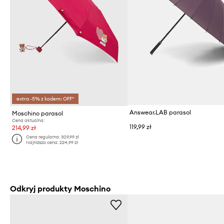
extra -5% z kodem: OFF*
Answear.LAB parasol
Moschino parasol
Cena aktualna:
119,99 zł
214,99 zł
Cena regularna:
309,99 zł
Najniższa cena:
224,99 zł
Odkryj produkty Moschino